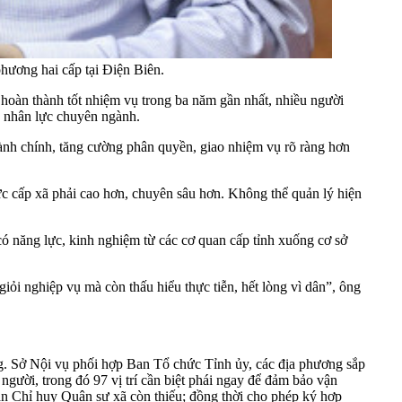
hương hai cấp tại Điện Biên.
hoàn thành tốt nhiệm vụ trong ba năm gần nhất, nhiều người
n nhân lực chuyên ngành.
 hành chính, tăng cường phân quyền, giao nhiệm vụ rõ ràng hơn
ức cấp xã phải cao hơn, chuyên sâu hơn. Không thể quản lý hiện
có năng lực, kinh nghiệm từ các cơ quan cấp tỉnh xuống cơ sở
iỏi nghiệp vụ mà còn thấu hiểu thực tiễn, hết lòng vì dân”, ông
ng. Sở Nội vụ phối hợp Ban Tổ chức Tỉnh ủy, các địa phương sắp
người, trong đó 97 vị trí cần biệt phái ngay để đảm bảo vận
n Chỉ huy Quân sự xã còn thiếu; đồng thời cho phép ký hợp