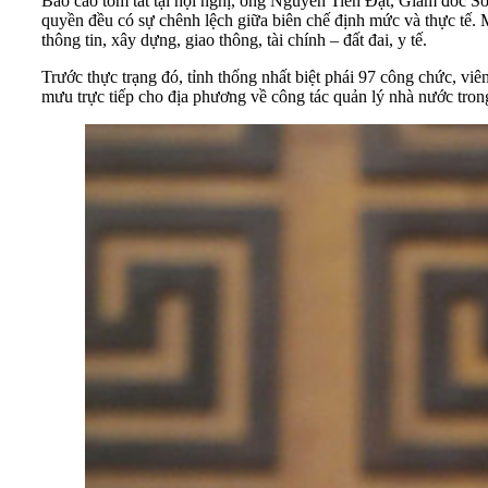
Báo cáo tóm tắt tại hội nghị, ông Nguyễn Tiến Đạt, Giám đốc Sở
quyền đều có sự chênh lệch giữa biên chế định mức và thực tế. M
thông tin, xây dựng, giao thông, tài chính – đất đai, y tế.
Trước thực trạng đó, tỉnh thống nhất biệt phái 97 công chức, vi
mưu trực tiếp cho địa phương về công tác quản lý nhà nước trong