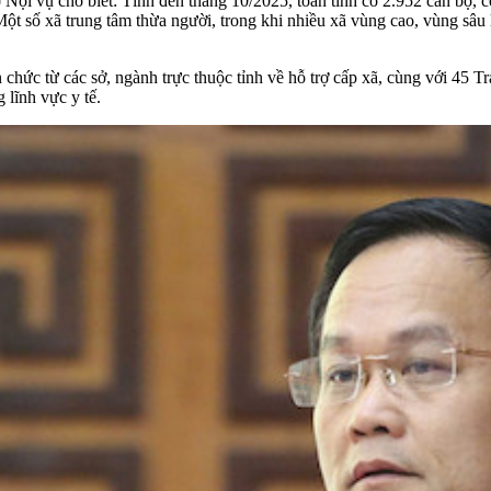
 Nội vụ cho biết: Tính đến tháng 10/2025, toàn tỉnh có 2.952 cán bộ, 
ột số xã trung tâm thừa người, trong khi nhiều xã vùng cao, vùng sâu
ên chức từ các sở, ngành trực thuộc tỉnh về hỗ trợ cấp xã, cùng với 45
 lĩnh vực y tế.