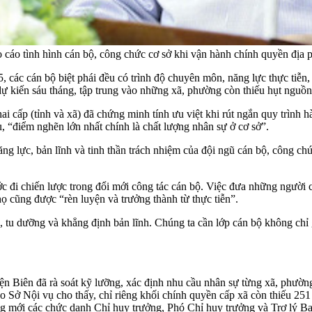
cáo tình hình cán bộ, công chức cơ sở khi vận hành chính quyền địa p
 cán bộ biệt phái đều có trình độ chuyên môn, năng lực thực tiễn, 
dự kiến sáu tháng, tập trung vào những xã, phường còn thiếu hụt nguồ
ai cấp (tỉnh và xã) đã chứng minh tính ưu việt khi rút ngắn quy trình
, “điểm nghẽn lớn nhất chính là chất lượng nhân sự ở cơ sở”.
ng lực, bản lĩnh và tinh thần trách nhiệm của đội ngũ cán bộ, công ch
ớc đi chiến lược trong đổi mới công tác cán bộ. Việc đưa những người 
họ cũng được “rèn luyện và trưởng thành từ thực tiễn”.
 tu dưỡng và khẳng định bản lĩnh. Chúng ta cần lớp cán bộ không chỉ g
ện Biên đã rà soát kỹ lưỡng, xác định nhu cầu nhân sự từng xã, phườ
 Sở Nội vụ cho thấy, chỉ riêng khối chính quyền cấp xã còn thiếu 251 
g mới các chức danh Chỉ huy trưởng, Phó Chỉ huy trưởng và Trợ lý Ba