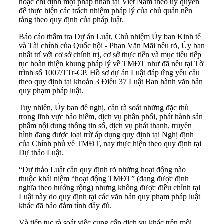
hoặc chỉ định một pháp nhân tại Việt Nam theo ủy quyền
để thực hiện các trách nhiệm pháp lý của chủ quản nền
tảng theo quy định của pháp luật.
Báo cáo thẩm tra Dự án Luật, Chủ nhiệm Ủy ban Kinh tế
và Tài chính của Quốc hội - Phan Văn Mãi nêu rõ, Ủy ban
nhất trí với cơ sở chính trị, cơ sở thực tiễn và mục tiêu tiếp
tục hoàn thiện khung pháp lý về TMĐT như đã nêu tại Tờ
trình số 1007/TTr-CP. Hồ sơ dự án Luật đáp ứng yêu cầu
theo quy định tại khoản 3 Điều 37 Luật Ban hành văn bản
quy phạm pháp luật.
Tuy nhiên, Ủy ban đề nghị, cần rà soát những đặc thù
trong lĩnh vực bảo hiểm, dịch vụ phân phối, phát hành sản
phẩm nội dung thông tin số, dịch vụ phát thanh, truyền
hình đang được loại trừ áp dụng quy định tại Nghị định
của Chính phủ về TMĐT, nay thực hiện theo quy định tại
Dự thảo Luật.
“Dự thảo Luật cần quy định rõ những hoạt động nào
thuộc khái niệm “hoạt động TMĐT” (đang được định
nghĩa theo hướng rộng) nhưng không được điều chỉnh tại
Luật này do quy định tại các văn bản quy phạm pháp luật
khác đã bảo đảm tính đầy đủ.
Và tiếp tục rà soát việc cung cấp dịch vụ khác trên môi