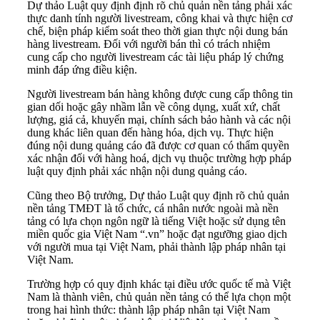
Dự thảo Luật quy định định rõ chủ quản nền tảng phải xác
thực danh tính người livestream, công khai và thực hiện cơ
chế, biện pháp kiểm soát theo thời gian thực nội dung bán
hàng livestream. Đối với người bán thì có trách nhiệm
cung cấp cho người livestream các tài liệu pháp lý chứng
minh đáp ứng điều kiện.
Người livestream bán hàng không được cung cấp thông tin
gian dối hoặc gây nhầm lẫn về công dụng, xuất xứ, chất
lượng, giá cả, khuyến mại, chính sách bảo hành và các nội
dung khác liên quan đến hàng hóa, dịch vụ. Thực hiện
đúng nội dung quảng cáo đã được cơ quan có thẩm quyền
xác nhận đối với hàng hoá, dịch vụ thuộc trường hợp pháp
luật quy định phải xác nhận nội dung quảng cáo.
Cũng theo Bộ trưởng, Dự thảo Luật quy định rõ chủ quản
nền tảng TMĐT là tổ chức, cá nhân nước ngoài mà nền
tảng có lựa chọn ngôn ngữ là tiếng Việt hoặc sử dụng tên
miền quốc gia Việt Nam “.vn” hoặc đạt ngưỡng giao dịch
với người mua tại Việt Nam, phải thành lập pháp nhân tại
Việt Nam.
Trường hợp có quy định khác tại điều ước quốc tế mà Việt
Nam là thành viên, chủ quản nền tảng có thể lựa chọn một
trong hai hình thức: thành lập pháp nhân tại Việt Nam