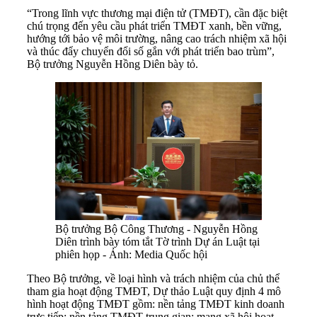
“Trong lĩnh vực thương mại điện tử (TMĐT), cần đặc biệt
chú trọng đến yêu cầu phát triển TMĐT xanh, bền vững,
hướng tới bảo vệ môi trường, nâng cao trách nhiệm xã hội
và thúc đẩy chuyển đổi số gắn với phát triển bao trùm”,
Bộ trưởng Nguyễn Hồng Diên bày tỏ.
Bộ trưởng Bộ Công Thương - Nguyễn Hồng
Diên trình bày tóm tắt Tờ trình Dự án Luật tại
phiên họp - Ảnh: Media Quốc hội
Theo Bộ trưởng, về loại hình và trách nhiệm của chủ thể
tham gia hoạt động TMĐT, Dự thảo Luật quy định 4 mô
hình hoạt động TMĐT gồm: nền tảng TMĐT kinh doanh
trực tiếp; nền tảng TMĐT trung gian; mạng xã hội hoạt