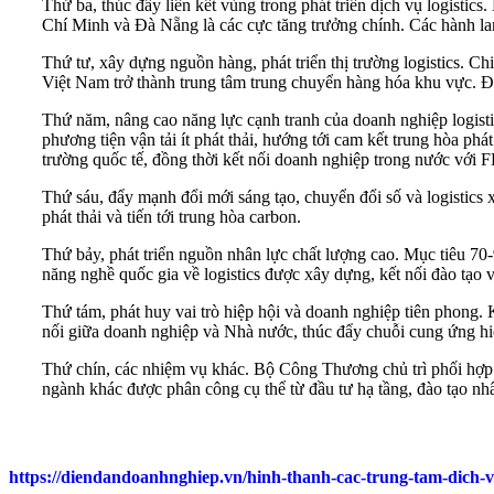
Thứ ba, thúc đẩy liên kết vùng trong phát triển dịch vụ logist
Chí Minh và Đà Nẵng là các cực tăng trưởng chính. Các hành lang
Thứ tư, xây dựng nguồn hàng, phát triển thị trường logistics. Ch
Việt Nam trở thành trung tâm trung chuyển hàng hóa khu vực. Đồn
Thứ năm, nâng cao năng lực cạnh tranh của doanh nghiệp logistics
phương tiện vận tải ít phát thải, hướng tới cam kết trung hòa ph
trường quốc tế, đồng thời kết nối doanh nghiệp trong nước với F
Thứ sáu, đẩy mạnh đổi mới sáng tạo, chuyển đổi số và logistics 
phát thải và tiến tới trung hòa carbon.
Thứ bảy, phát triển nguồn nhân lực chất lượng cao. Mục tiêu 70
năng nghề quốc gia về logistics được xây dựng, kết nối đào tạo v
Thứ tám, phát huy vai trò hiệp hội và doanh nghiệp tiên phong. K
nối giữa doanh nghiệp và Nhà nước, thúc đẩy chuỗi cung ứng hiện
Thứ chín, các nhiệm vụ khác. Bộ Công Thương chủ trì phối hợp v
ngành khác được phân công cụ thể từ đầu tư hạ tầng, đào tạo nhâ
https://diendandoanhnghiep.vn/hinh-thanh-cac-trung-tam-dich-vu