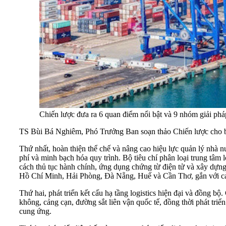
Chiến lược đưa ra 6 quan điểm nổi bật và 9 nhóm giải pháp
TS Bùi Bá Nghiêm, Phó Trưởng Ban soạn thảo Chiến lược cho biế
Thứ nhất, hoàn thiện thể chế và nâng cao hiệu lực quản lý nhà n
phí và minh bạch hóa quy trình. Bộ tiêu chí phân loại trung tâm lo
cách thủ tục hành chính, ứng dụng chứng từ điện tử và xây dựng h
Hồ Chí Minh, Hải Phòng, Đà Nẵng, Huế và Cần Thơ, gắn với cản
Thứ hai, phát triển kết cấu hạ tầng logistics hiện đại và đồng b
không, cảng cạn, đường sắt liên vận quốc tế, đồng thời phát triển
cung ứng.