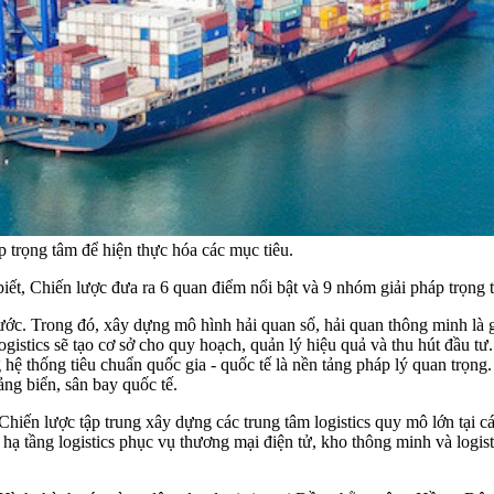
 trọng tâm để hiện thực hóa các mục tiêu.
t, Chiến lược đưa ra 6 quan điểm nổi bật và 9 nhóm giải pháp trọng t
ước. Trong đó, xây dựng mô hình hải quan số, hải quan thông minh là gi
gistics sẽ tạo cơ sở cho quy hoạch, quản lý hiệu quả và thu hút đầu tư. 
ệ thống tiêu chuẩn quốc gia - quốc tế là nền tảng pháp lý quan trọng. C
g biển, sân bay quốc tế.
ộ. Chiến lược tập trung xây dựng các trung tâm logistics quy mô lớn tại
 hạ tầng logistics phục vụ thương mại điện tử, kho thông minh và logist