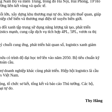
 Đông Nam Bộ và miền Trung, trong đó Hà Nội, Hải Phòng, TP Hồ
ờng liên kết vùng và quốc tế.
phối lớn, xây dựng khu thương mại tự do, khu phi thuế quan, giúp
hiệp chế biến và thương mại điện tử xuyên biên giới.
đổi xanh tập trung sử dụng năng lượng tái tạo, phát triển
gistics mạnh, cung cấp dịch vụ tích hợp 4PL, 5PL, vươn ra thị
 chuỗi cung ứng, phát triển hải quan số, logistics xanh giảm
ửa có trình độ đại học trở lên vào năm 2050. Bộ tiêu chuẩn kỹ
toàn cầu.
ợ doanh nghiệp khác cùng phát triển. Hiệp hội logistics là cầu
cs Việt Nam.
ng, tổ chức sơ kết, tổng kết và báo cáo Thủ tướng. Các bộ,
ại tự do.
Thy Hằng