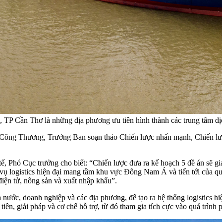
 Cần Thơ là những địa phương ưu tiên hình thành các trung tâm dịch 
ông Thương, Trưởng Ban soạn thảo Chiến lược nhấn mạnh, Chiến lược
uốc tế, Phó Cục trưởng cho biết: “Chiến lược đưa ra kế hoạch 5 đề án 
 logistics hiện đại mang tầm khu vực Đông Nam Á và tiến tới của quốc 
điện tử, nông sản và xuất nhập khẩu”.
nước, doanh nghiệp và các địa phương, để tạo ra hệ thống logistics hiệ
ên, giải pháp và cơ chế hỗ trợ, từ đó tham gia tích cực vào quá trình ph