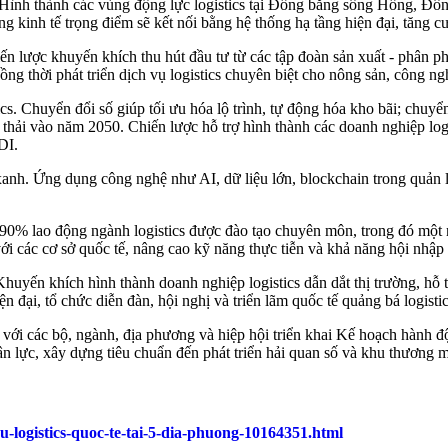
ics. Hình thành các vùng động lực logistics tại Đồng bằng sông Hồng,
 kinh tế trọng điểm sẽ kết nối bằng hệ thống hạ tầng hiện đại, tăng cư
iến lược khuyến khích thu hút đầu tư từ các tập đoàn sản xuất - phân 
g thời phát triển dịch vụ logistics chuyên biệt cho nông sản, công ng
. Chuyển đổi số giúp tối ưu hóa lộ trình, tự động hóa kho bãi; chuyển 
át thải vào năm 2050. Chiến lược hỗ trợ hình thành các doanh nghiệp lo
DI.
xanh. Ứng dụng công nghệ như AI, dữ liệu lớn, blockchain trong quản lý
-90% lao động ngành logistics được đào tạo chuyên môn, trong đó một n
ới các cơ sở quốc tế, nâng cao kỹ năng thực tiễn và khả năng hội nhập 
huyến khích hình thành doanh nghiệp logistics dẫn dắt thị trường, hỗ tr
 đại, tổ chức diễn đàn, hội nghị và triển lãm quốc tế quảng bá logisti
ới các bộ, ngành, địa phương và hiệp hội triển khai Kế hoạch hành độ
n lực, xây dựng tiêu chuẩn đến phát triển hải quan số và khu thương m
-logistics-quoc-te-tai-5-dia-phuong-10164351.html