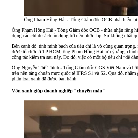
Ông Phạm Hồng Hải - Tổng Giám đốc OCB phát biểu tại 
Ông Phạm Hồng Hải - Tổng Giám đốc OCB - thừa nhận rằng hiện
dụng các chính sách tín dụng trở nên phức tạp. Sự không nhất qu
Bên cạnh đó, tính minh bạch của tiêu chí là vô cùng quan trọng,
được tổ chức ở TP HCM, ông Phạm Hồng Hải lưu ý rằng, chính sách
công tác kiểm tra sau này. Do đó, việc có một bộ tiêu chí “dễ dà
Ông Nguyễn Thế Thịnh - Tổng Giám đốc CGS Việt Nam và hội vi
trên nền tảng chuẩn mực quốc tế IFRS S1 và S2. Qua đó, nhằm gi
phân loại xanh đã được ban hành.
Vốn xanh giúp doanh nghiệp "chuyển màu"