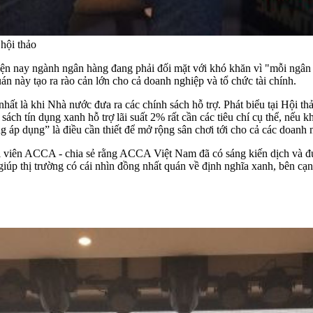
hội thảo
 nay ngành ngân hàng đang phải đối mặt với khó khăn vì "mỗi ngân h
án này tạo ra rào cản lớn cho cả doanh nghiệp và tổ chức tài chính.
 nhất là khi Nhà nước đưa ra các chính sách hỗ trợ. Phát biểu tại Hội 
 tín dụng xanh hỗ trợ lãi suất 2% rất cần các tiêu chí cụ thể, nếu khô
ng áp dụng” là điều cần thiết để mở rộng sân chơi tới cho cả các doanh
ên ACCA - chia sẻ rằng ACCA Việt Nam đã có sáng kiến dịch và đưa 
úp thị trường có cái nhìn đồng nhất quán về định nghĩa xanh, bên cạnh