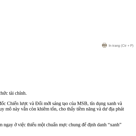
In trang
(Ctr + P)
hức tài chính.
đốc Chiến lược và Đổi mới sáng tạo của MSB, tín dụng xanh và
uy mô này vẫn còn khiêm tốn, cho thấy tiềm năng và dư địa phát
nằm ngay ở việc thiếu một chuẩn mực chung để định danh “xanh”