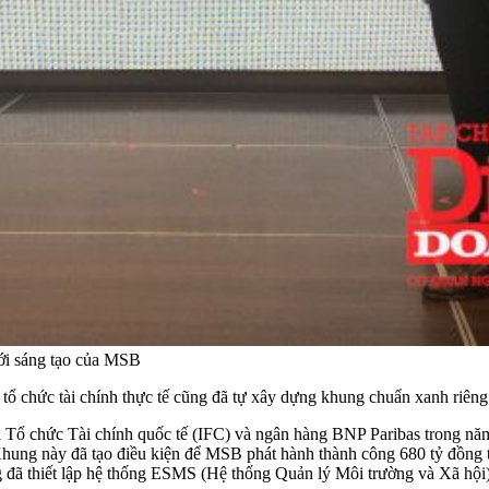
ới sáng tạo của MSB
tổ chức tài chính thực tế cũng đã tự xây dựng khung chuẩn xanh riêng
Tổ chức Tài chính quốc tế (IFC) và ngân hàng BNP Paribas trong năm 
 Khung này đã tạo điều kiện để MSB phát hành thành công 680 tỷ đồng t
đã thiết lập hệ thống ESMS (Hệ thống Quản lý Môi trường và Xã hội) 