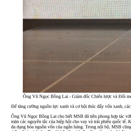
Ông Vũ Ngọc Bồng Lai - Giám đốc Chiến lược và Đổi m
Để tăng cường nguồn lực xanh và cơ hội thúc đẩy vốn xanh, các 
Ông Vũ Ngọc Bồng Lai cho biết MSB đã tiên phong hợp tác với 
mãn các nguyên tắc của hiệp hội cho vay và trái phiếu quốc tế.
đa dạng hóa nguồn vốn của ngân hàng. Trong nội bộ, MSB cũng 