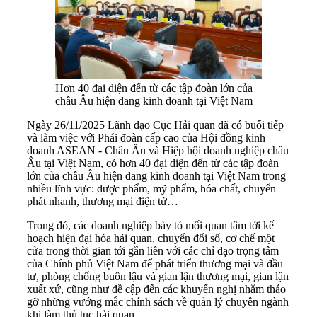
Hơn 40 đại diện đến từ các tập đoàn lớn của
châu Âu hiện đang kinh doanh tại Việt Nam
Ngày 26/11/2025 Lãnh đạo Cục Hải quan đã có buổi tiếp
và làm việc với Phái đoàn cấp cao của Hội đồng kinh
doanh ASEAN - Châu Âu và Hiệp hội doanh nghiệp châu
Âu tại Việt Nam, có hơn 40 đại diện đến từ các tập đoàn
lớn của châu Âu hiện đang kinh doanh tại Việt Nam trong
nhiều lĩnh vực: dược phẩm, mỹ phẩm, hóa chất, chuyển
phát nhanh, thương mại điện tử…
Trong đó, các doanh nghiệp bày tỏ mối quan tâm tới kế
hoạch hiện đại hóa hải quan, chuyển đổi số, cơ chế một
cửa trong thời gian tới gắn liền với các chỉ đạo trọng tâm
của Chính phủ Việt Nam để phát triển thương mại và đầu
tư, phòng chống buôn lậu và gian lận thương mại, gian lận
xuất xứ, cũng như đề cập đến các khuyến nghị nhằm tháo
gỡ những vướng mắc chính sách về quản lý chuyên ngành
khi làm thủ tục hải quan.