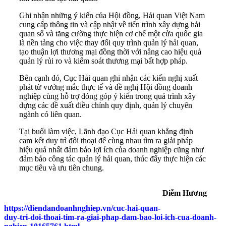
Ghi nhận những ý kiến của Hội đồng, Hải quan Việt Nam
cung cấp thông tin và cập nhật về tiến trình xây dựng hải
quan số và tăng cường thực hiện cơ chế một cửa quốc gia
là nền tảng cho việc thay đổi quy trình quản lý hải quan,
tạo thuận lợi thương mại đồng thời với nâng cao hiệu quả
quản lý rủi ro và kiểm soát thương mại bất hợp pháp.
Bên cạnh đó, Cục Hải quan ghi nhận các kiến nghị xuất
phát từ vướng mắc thực tế và đề nghị Hội đồng doanh
nghiệp cùng hỗ trợ đóng góp ý kiến trong quá trình xây
dựng các đề xuất điều chỉnh quy định, quản lý chuyên
ngành có liên quan.
Tại buổi làm việc, Lãnh đạo Cục Hải quan khẳng định
cam kết duy trì đối thoại để cùng nhau tìm ra giải pháp
hiệu quả nhất đảm bảo lợi ích của doanh nghiệp cũng như
đảm bảo công tác quản lý hải quan, thúc đẩy thực hiện các
mục tiêu và ưu tiên chung.
Diễm Hương
https://diendandoanhnghiep.vn/cuc-hai-quan-
duy-tri-doi-thoai-tim-ra-giai-phap-dam-bao-loi-ich-cua-doanh-