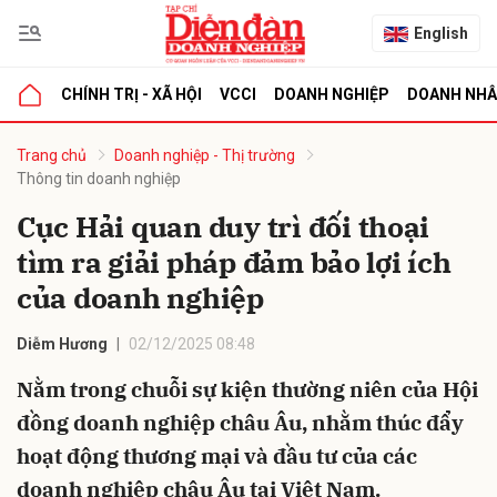
English
CHÍNH TRỊ - XÃ HỘI
VCCI
DOANH NGHIỆP
DOANH NH
bình luận
Trang chủ
Doanh nghiệp - Thị trường
Thông tin doanh nghiệp
Cục Hải quan duy trì đối thoại
tìm ra giải pháp đảm bảo lợi ích
của doanh nghiệp
Diễm Hương
02/12/2025 08:48
Hủy
G
Nằm trong chuỗi sự kiện thường niên của Hội
đồng doanh nghiệp châu Âu, nhằm thúc đẩy
hoạt động thương mại và đầu tư của các
doanh nghiệp châu Âu tại Việt Nam.