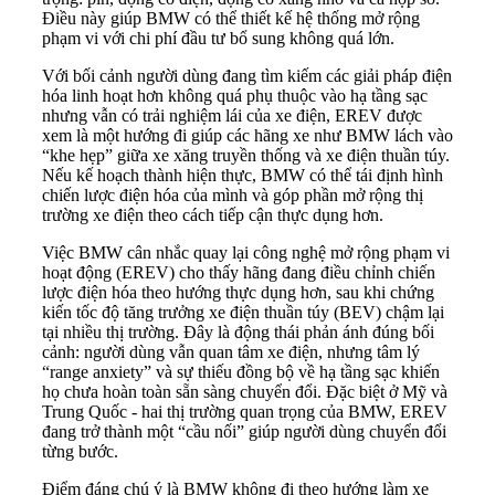
Điều này giúp BMW có thể thiết kế hệ thống mở rộng
phạm vi với chi phí đầu tư bổ sung không quá lớn.
Với bối cảnh người dùng đang tìm kiếm các giải pháp điện
hóa linh hoạt hơn không quá phụ thuộc vào hạ tầng sạc
nhưng vẫn có trải nghiệm lái của xe điện, EREV được
xem là một hướng đi giúp các hãng xe như BMW lách vào
“khe hẹp” giữa xe xăng truyền thống và xe điện thuần túy.
Nếu kế hoạch thành hiện thực, BMW có thể tái định hình
chiến lược điện hóa của mình và góp phần mở rộng thị
trường xe điện theo cách tiếp cận thực dụng hơn.
Việc BMW cân nhắc quay lại công nghệ mở rộng phạm vi
hoạt động (EREV) cho thấy hãng đang điều chỉnh chiến
lược điện hóa theo hướng thực dụng hơn, sau khi chứng
kiến tốc độ tăng trưởng xe điện thuần túy (BEV) chậm lại
tại nhiều thị trường. Đây là động thái phản ánh đúng bối
cảnh: người dùng vẫn quan tâm xe điện, nhưng tâm lý
“range anxiety” và sự thiếu đồng bộ về hạ tầng sạc khiến
họ chưa hoàn toàn sẵn sàng chuyển đổi. Đặc biệt ở Mỹ và
Trung Quốc - hai thị trường quan trọng của BMW, EREV
đang trở thành một “cầu nối” giúp người dùng chuyển đổi
từng bước.
Điểm đáng chú ý là BMW không đi theo hướng làm xe