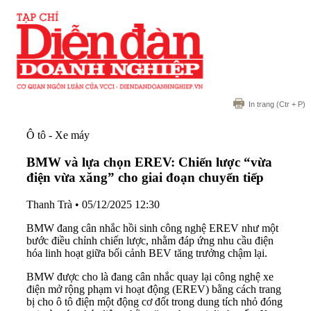
In trang
(Ctr + P)
Ô tô - Xe máy
BMW và lựa chọn EREV: Chiến lược “vừa
điện vừa xăng” cho giai đoạn chuyển tiếp
Thanh Trà
•
05/12/2025 12:30
BMW đang cân nhắc hồi sinh công nghệ EREV như một
bước điều chỉnh chiến lược, nhằm đáp ứng nhu cầu điện
hóa linh hoạt giữa bối cảnh BEV tăng trưởng chậm lại.
BMW được cho là đang cân nhắc quay lại công nghệ xe
điện mở rộng phạm vi hoạt động (EREV) bằng cách trang
bị cho ô tô điện một động cơ đốt trong dung tích nhỏ đóng