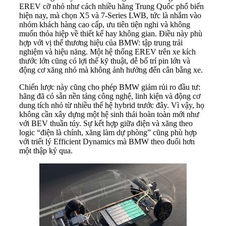
EREV cỡ nhỏ như cách nhiều hãng Trung Quốc phổ biến
hiện nay, mà chọn X5 và 7-Series LWB, tức là nhắm vào
nhóm khách hàng cao cấp, ưu tiên tiện nghi và không
muốn thỏa hiệp về thiết kế hay không gian. Điều này phù
hợp với vị thế thương hiệu của BMW: tập trung trải
nghiệm và hiệu năng. Một hệ thống EREV trên xe kích
thước lớn cũng có lợi thế kỹ thuật, dễ bố trí pin lớn và
động cơ xăng nhỏ mà không ảnh hưởng đến cân bằng xe.
Chiến lược này cũng cho phép BMW giảm rủi ro đầu tư:
hãng đã có sẵn nền tảng công nghệ, linh kiện và động cơ
dung tích nhỏ từ nhiều thế hệ hybrid trước đây. Vì vậy, họ
không cần xây dựng một hệ sinh thái hoàn toàn mới như
với BEV thuần túy. Sự kết hợp giữa điện và xăng theo
logic “điện là chính, xăng làm dự phòng” cũng phù hợp
với triết lý Efficient Dynamics mà BMW theo đuổi hơn
một thập kỷ qua.