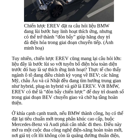
Chiến lược EREV đặt ra câu hỏi liệu BMW
đang lùi bước hay linh hoạt thích ứng, nhưng
có thể trở thành “đòn bẩy” giúp hãng duy trì
đà điện hóa trong giai đoạn chuyển tiếp. (Ảnh
minh hoạ)
Tuy nhiên, chiến lược EREV cũng mang lại câu hỏi lớn:
liệu đây là bước lùi so với tuyên bố điện hóa toàn diện
trước đó hay là sự thích ứng linh hoạt? Thực tế cho thấy
ngành ô tô đang điều chỉnh kỳ vọng về BEV; các hãng
Mỹ, châu Âu và cả Nhật đều đang tìm hướng trung gian
như hybrid, plug-in hybrid và giờ là EREV. Với BMW,
EREV có thể là “đòn bẩy chiến lược” để duy trì doanh số
trong giai đoạn BEV chuyển giao và chờ hạ tầng hoàn
thiện.
Ở khía cạnh cạnh tranh, nếu BMW thành công, họ có thể
đặt lại tiêu chuẩn mới trong phân khúc cao cấp, buộc
Mercedes-Benz và Audi phải cân nhắc đi theo. Điều này
mở ra một cuộc đua công nghệ điện-xăng hoàn toàn mới,
nơi giá trị cốt lõi không còn là quãng đường thuần điện,