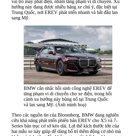
vai trò máy phát điện, nhằm tăng phạm vi di chuyển. Xu
hướng này đang được nhiều hãng xe chú ý, đặc biệt tại
Trung Quốc, nơi EREV phát triển nhanh và bắt đầu lan
sang Mỹ.
BMW cân nhắc hồi sinh công nghệ EREV để
tăng phạm vi di chuyển cho xe điện, trong bối
cảnh xu hướng này bùng nổ tại Trung Quốc
và lan sang Mỹ. (Ảnh minh hoạ)
Theo các nguồn tin của Bloomberg, BMW đang nghiên
cứu khả năng phát triển phiên bản EREV cho X5 và 7-
Series bản trục cơ sở kéo dài. Lợi thế kích thước lớn của
hai mẫu xe này giúp dễ dàng bố trí thêm động cơ nhỏ mà