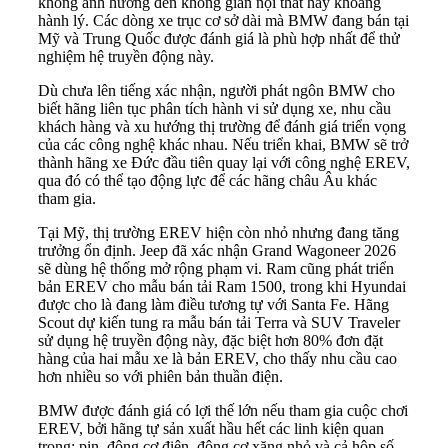
không ảnh hưởng đến không gian nội thất hay khoang
hành lý. Các dòng xe trục cơ sở dài mà BMW đang bán tại
Mỹ và Trung Quốc được đánh giá là phù hợp nhất để thử
nghiệm hệ truyền động này.
Dù chưa lên tiếng xác nhận, người phát ngôn BMW cho
biết hãng liên tục phân tích hành vi sử dụng xe, nhu cầu
khách hàng và xu hướng thị trường để đánh giá triển vọng
của các công nghệ khác nhau. Nếu triển khai, BMW sẽ trở
thành hãng xe Đức đầu tiên quay lại với công nghệ EREV,
qua đó có thể tạo động lực để các hãng châu Âu khác
tham gia.
Tại Mỹ, thị trường EREV hiện còn nhỏ nhưng đang tăng
trưởng ổn định. Jeep đã xác nhận Grand Wagoneer 2026
sẽ dùng hệ thống mở rộng phạm vi. Ram cũng phát triển
bản EREV cho mẫu bán tải Ram 1500, trong khi Hyundai
được cho là đang làm điều tương tự với Santa Fe. Hãng
Scout dự kiến tung ra mẫu bán tải Terra và SUV Traveler
sử dụng hệ truyền động này, đặc biệt hơn 80% đơn đặt
hàng của hai mẫu xe là bản EREV, cho thấy nhu cầu cao
hơn nhiều so với phiên bản thuần điện.
BMW được đánh giá có lợi thế lớn nếu tham gia cuộc chơi
EREV, bởi hãng tự sản xuất hầu hết các linh kiện quan
trọng: pin, động cơ điện, động cơ xăng nhỏ và cả hộp số.