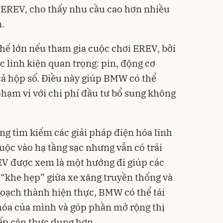
 EREV, cho thấy nhu cầu cao hơn nhiều
n.
hế lớn nếu tham gia cuộc chơi EREV, bởi
c linh kiện quan trọng: pin, động cơ
cả hộp số. Điều này giúp BMW có thể
phạm vi với chi phí đầu tư bổ sung không
ng tìm kiếm các giải pháp điện hóa linh
ộc vào hạ tầng sạc nhưng vẫn có trải
EV được xem là một hướng đi giúp các
“khe hẹp” giữa xe xăng truyền thống và
hoạch thành hiện thực, BMW có thể tái
hóa của mình và góp phần mở rộng thị
iếp cận thực dụng hơn.