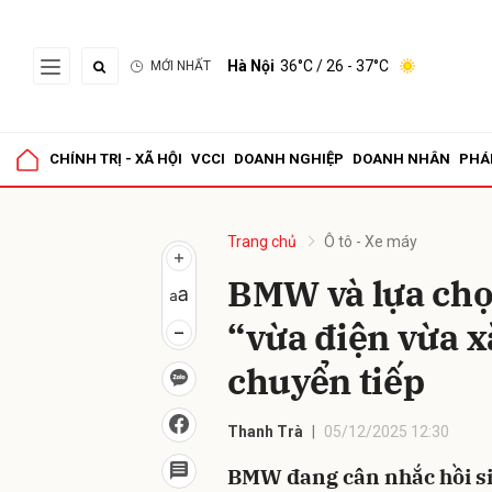
Hà Nội
36°C
/ 26 - 37°C
MỚI NHẤT
Gửi 
CHÍNH TRỊ - XÃ HỘI
VCCI
DOANH NGHIỆP
DOANH NHÂN
PHÁ
Trang chủ
Ô tô - Xe máy
BMW và lựa chọ
“vừa điện vừa x
chuyển tiếp
Thanh Trà
05/12/2025 12:30
BMW đang cân nhắc hồi s