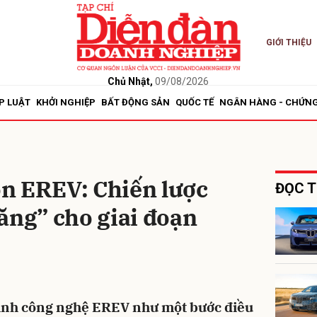
GIỚI THIỆU
bình luận
Chủ Nhật,
09/08/2026
P LUẬT
KHỞI NGHIỆP
BẤT ĐỘNG SẢN
QUỐC TẾ
NGÂN HÀNG - CHỨN
n EREV: Chiến lược
ĐỌC T
ăng” cho giai đoạn
Hủy
G
inh công nghệ EREV như một bước điều