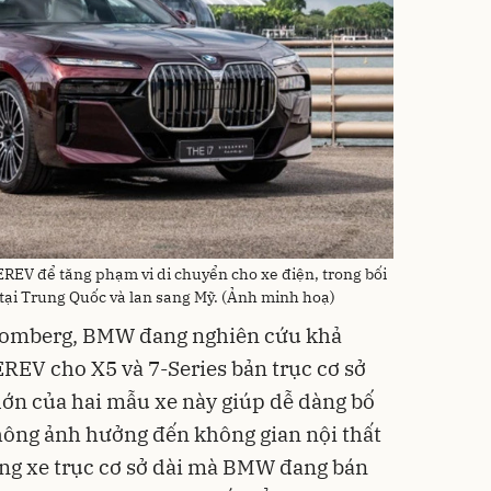
REV để tăng phạm vi di chuyển cho xe điện, trong bối
ại Trung Quốc và lan sang Mỹ. (Ảnh minh hoạ)
loomberg, BMW đang nghiên cứu khả
EREV cho X5 và 7-Series bản trục cơ sở
 lớn của hai mẫu xe này giúp dễ dàng bố
hông ảnh hưởng đến không gian nội thất
òng xe trục cơ sở dài mà BMW đang bán