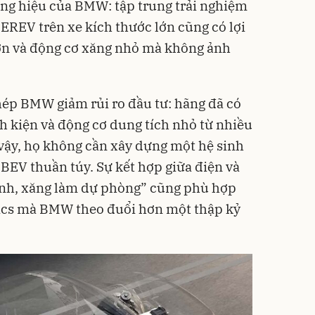
ơng hiệu của BMW: tập trung trải nghiệm
 EREV trên xe kích thước lớn cũng có lợi
 lớn và động cơ xăng nhỏ mà không ảnh
hép BMW giảm rủi ro đầu tư: hãng đã có
nh kiện và động cơ dung tích nhỏ từ nhiều
 vậy, họ không cần xây dựng một hệ sinh
 BEV thuần túy. Sự kết hợp giữa điện và
hính, xăng làm dự phòng” cũng phù hợp
amics mà BMW theo đuổi hơn một thập kỷ