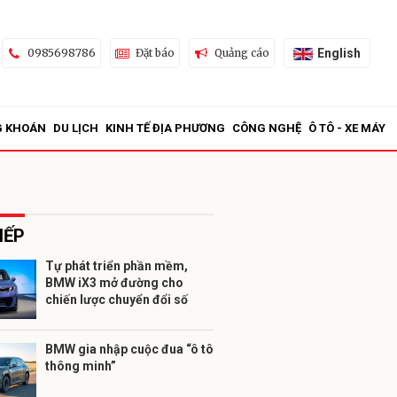
English
0985698786
Đặt báo
Quảng cáo
G KHOÁN
DU LỊCH
KINH TẾ ĐỊA PHƯƠNG
CÔNG NGHỆ
Ô TÔ - XE MÁY
IẾP
Tự phát triển phần mềm,
BMW iX3 mở đường cho
ửi
chiến lược chuyển đổi số
BMW gia nhập cuộc đua “ô tô
thông minh”