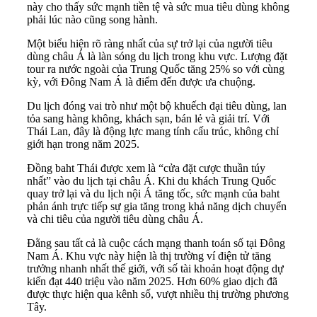
này cho thấy sức mạnh tiền tệ và sức mua tiêu dùng không
phải lúc nào cũng song hành.
Một biểu hiện rõ ràng nhất của sự trở lại của người tiêu
dùng châu Á là làn sóng du lịch trong khu vực. Lượng đặt
tour ra nước ngoài của Trung Quốc tăng 25% so với cùng
kỳ, với Đông Nam Á là điểm đến được ưa chuộng.
Du lịch đóng vai trò như một bộ khuếch đại tiêu dùng, lan
tỏa sang hàng không, khách sạn, bán lẻ và giải trí. Với
Thái Lan, đây là động lực mang tính cấu trúc, không chỉ
giới hạn trong năm 2025.
Đồng baht Thái được xem là “cửa đặt cược thuần túy
nhất” vào du lịch tại châu Á. Khi du khách Trung Quốc
quay trở lại và du lịch nội Á tăng tốc, sức mạnh của baht
phản ánh trực tiếp sự gia tăng trong khả năng dịch chuyển
và chi tiêu của người tiêu dùng châu Á.
Đằng sau tất cả là cuộc cách mạng thanh toán số tại Đông
Nam Á. Khu vực này hiện là thị trường ví điện tử tăng
trưởng nhanh nhất thế giới, với số tài khoản hoạt động dự
kiến đạt 440 triệu vào năm 2025. Hơn 60% giao dịch đã
được thực hiện qua kênh số, vượt nhiều thị trường phương
Tây.