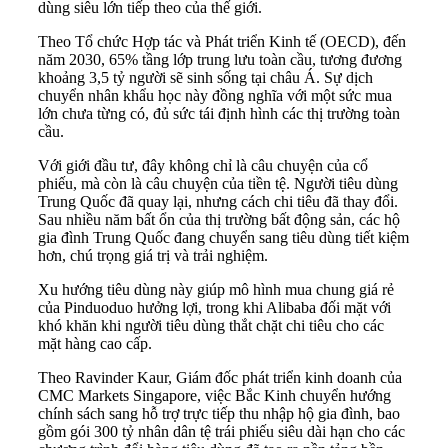
dùng siêu lớn tiếp theo của thế giới.
Theo Tổ chức Hợp tác và Phát triển Kinh tế (OECD), đến
năm 2030, 65% tầng lớp trung lưu toàn cầu, tương đương
khoảng 3,5 tỷ người sẽ sinh sống tại châu Á. Sự dịch
chuyển nhân khẩu học này đồng nghĩa với một sức mua
lớn chưa từng có, đủ sức tái định hình các thị trường toàn
cầu.
Với giới đầu tư, đây không chỉ là câu chuyện của cổ
phiếu, mà còn là câu chuyện của tiền tệ. Người tiêu dùng
Trung Quốc đã quay lại, nhưng cách chi tiêu đã thay đổi.
Sau nhiều năm bất ổn của thị trường bất động sản, các hộ
gia đình Trung Quốc đang chuyển sang tiêu dùng tiết kiệm
hơn, chú trọng giá trị và trải nghiệm.
Xu hướng tiêu dùng này giúp mô hình mua chung giá rẻ
của Pinduoduo hưởng lợi, trong khi Alibaba đối mặt với
khó khăn khi người tiêu dùng thắt chặt chi tiêu cho các
mặt hàng cao cấp.
Theo Ravinder Kaur, Giám đốc phát triển kinh doanh của
CMC Markets Singapore, việc Bắc Kinh chuyển hướng
chính sách sang hỗ trợ trực tiếp thu nhập hộ gia đình, bao
gồm gói 300 tỷ nhân dân tệ trái phiếu siêu dài hạn cho các