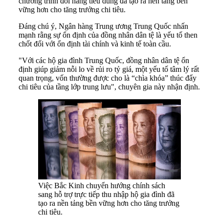
chương trình đổi hàng tiêu dùng đã tạo ra nền tảng bền
vững hơn cho tăng trưởng chi tiêu.
Đáng chú ý, Ngân hàng Trung ương Trung Quốc nhấn
mạnh rằng sự ổn định của đồng nhân dân tệ là yếu tố then
chốt đối với ổn định tài chính và kinh tế toàn cầu.
"Với các hộ gia đình Trung Quốc, đồng nhân dân tệ ổn
định giúp giảm nỗi lo về rủi ro tỷ giá, một yếu tố tâm lý rất
quan trọng, vốn thường được cho là “chìa khóa” thúc đẩy
chi tiêu của tầng lớp trung lưu", chuyên gia này nhận định.
Việc Bắc Kinh chuyển hướng chính sách
sang hỗ trợ trực tiếp thu nhập hộ gia đình đã
tạo ra nền tảng bền vững hơn cho tăng trưởng
chi tiêu.