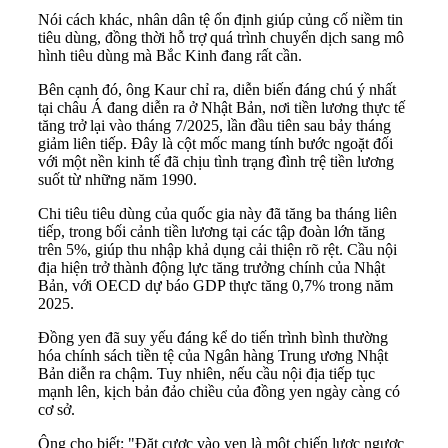
Nói cách khác, nhân dân tệ ổn định giúp củng cố niềm tin
tiêu dùng, đồng thời hỗ trợ quá trình chuyển dịch sang mô
hình tiêu dùng mà Bắc Kinh đang rất cần.
Bên cạnh đó, ông Kaur chỉ ra, diễn biến đáng chú ý nhất
tại châu Á đang diễn ra ở Nhật Bản, nơi tiền lương thực tế
tăng trở lại vào tháng 7/2025, lần đầu tiên sau bảy tháng
giảm liên tiếp. Đây là cột mốc mang tính bước ngoặt đối
với một nền kinh tế đã chịu tình trạng đình trệ tiền lương
suốt từ những năm 1990.
Chi tiêu tiêu dùng của quốc gia này đã tăng ba tháng liên
tiếp, trong bối cảnh tiền lương tại các tập đoàn lớn tăng
trên 5%, giúp thu nhập khả dụng cải thiện rõ rệt. Cầu nội
địa hiện trở thành động lực tăng trưởng chính của Nhật
Bản, với OECD dự báo GDP thực tăng 0,7% trong năm
2025.
Đồng yen đã suy yếu đáng kể do tiến trình bình thường
hóa chính sách tiền tệ của Ngân hàng Trung ương Nhật
Bản diễn ra chậm. Tuy nhiên, nếu cầu nội địa tiếp tục
mạnh lên, kịch bản đảo chiều của đồng yen ngày càng có
cơ sở.
Ông cho biết: "Đặt cược vào yen là một chiến lược ngược