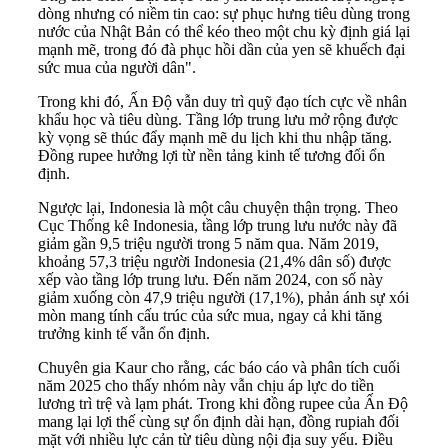
dòng nhưng có niềm tin cao: sự phục hưng tiêu dùng trong
nước của Nhật Bản có thể kéo theo một chu kỳ định giá lại
mạnh mẽ, trong đó đà phục hồi dần của yen sẽ khuếch đại
sức mua của người dân".
Trong khi đó, Ấn Độ vẫn duy trì quỹ đạo tích cực về nhân
khẩu học và tiêu dùng. Tầng lớp trung lưu mở rộng được
kỳ vọng sẽ thúc đẩy mạnh mẽ du lịch khi thu nhập tăng.
Đồng rupee hưởng lợi từ nền tảng kinh tế tương đối ổn
định.
Ngược lại, Indonesia là một câu chuyện thận trọng. Theo
Cục Thống kê Indonesia, tầng lớp trung lưu nước này đã
giảm gần 9,5 triệu người trong 5 năm qua. Năm 2019,
khoảng 57,3 triệu người Indonesia (21,4% dân số) được
xếp vào tầng lớp trung lưu. Đến năm 2024, con số này
giảm xuống còn 47,9 triệu người (17,1%), phản ánh sự xói
mòn mang tính cấu trúc của sức mua, ngay cả khi tăng
trưởng kinh tế vẫn ổn định.
Chuyên gia Kaur cho rằng, các báo cáo và phân tích cuối
năm 2025 cho thấy nhóm này vẫn chịu áp lực do tiền
lương trì trệ và lạm phát. Trong khi đồng rupee của Ấn Độ
mang lại lợi thế cùng sự ổn định dài hạn, đồng rupiah đối
mặt với nhiều lực cản từ tiêu dùng nội địa suy yếu. Điều