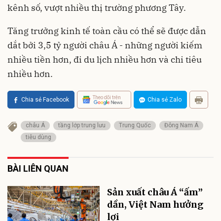
kênh số, vượt nhiều thị trường phương Tây.
Tăng trưởng kinh tế toàn cầu có thể sẽ được dẫn
dắt bởi 3,5 tỷ người châu Á - những người kiếm
nhiều tiền hơn, đi du lịch nhiều hơn và chi tiêu
nhiều hơn.
Theo dõi trên
Chia sẻ Facebook
Chia sẻ Zalo
châu Á
tầng lớp trung lưu
Trung Quốc
Đông Nam Á
tiêu dùng
BÀI LIÊN QUAN
Sản xuất châu Á “ấm”
dần, Việt Nam hưởng
lợi