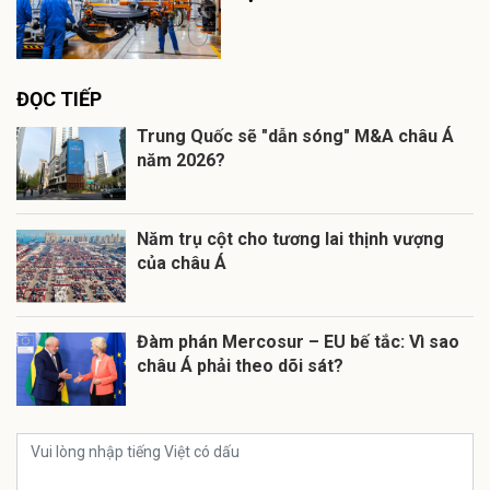
ĐỌC TIẾP
Trung Quốc sẽ "dẫn sóng" M&A châu Á
năm 2026?
Năm trụ cột cho tương lai thịnh vượng
của châu Á
Đàm phán Mercosur – EU bế tắc: Vì sao
châu Á phải theo dõi sát?