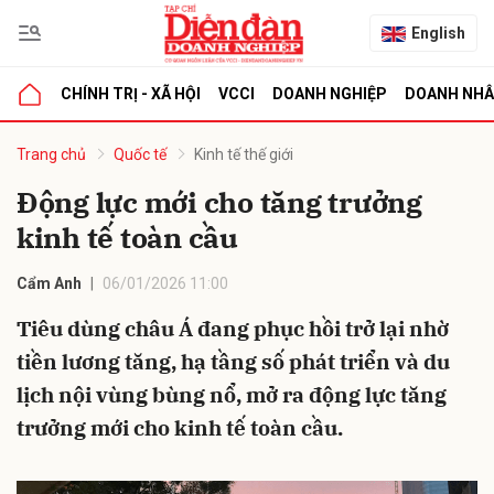
English
CHÍNH TRỊ - XÃ HỘI
VCCI
DOANH NGHIỆP
DOANH NH
bình luận
Trang chủ
Quốc tế
Kinh tế thế giới
Động lực mới cho tăng trưởng
kinh tế toàn cầu
Cẩm Anh
06/01/2026 11:00
Tiêu dùng châu Á đang phục hồi trở lại nhờ
tiền lương tăng, hạ tầng số phát triển và du
Hủy
G
lịch nội vùng bùng nổ, mở ra động lực tăng
trưởng mới cho kinh tế toàn cầu.