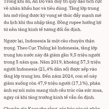
Trong khi đó, Ấn Độ vẫn duy trì quỹ đạo tích cực
về nhân khẩu học và tiêu dùng. Tầng lớp trung
lưu mở rộng được kỳ vọng sẽ thúc đẩy mạnh mẽ
du lịch khi thu nhập tăng. Đồng rupee hưởng lợi
từ nền tảng kinh tế tương đối ổn định.
Ngược lại, Indonesia là một câu chuyện thận
trọng. Theo Cục Thống kê Indonesia, tầng lớp
trung lưu nước này đã giảm gần 9,5 triệu người
trong 5 năm qua. Năm 2019, khoảng 57,3 triệu
người Indonesia (21,4% dân số) được xếp vào
tầng lớp trung lưu. Đến năm 2024, con số này
giảm xuống còn 47,9 triệu người (17,1%), phản
ánh sự xói mòn mang tính cấu trúc của sức mua,
ngay cả khi tăng trưởng kinh tế vẫn ổn định.
Chuyên gia Kaur cho rằng, các báo cáo và phân