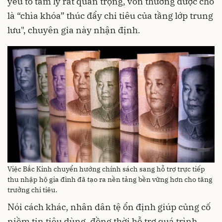
yếu tố tâm lý rất quan trọng, vốn thường được cho
là “chìa khóa” thúc đẩy chi tiêu của tầng lớp trung
lưu", chuyên gia này nhận định.
Việc Bắc Kinh chuyển hướng chính sách sang hỗ trợ trực tiếp
thu nhập hộ gia đình đã tạo ra nền tảng bền vững hơn cho tăng
trưởng chi tiêu.
Nói cách khác, nhân dân tệ ổn định giúp củng cố
niềm tin tiêu dùng, đồng thời hỗ trợ quá trình