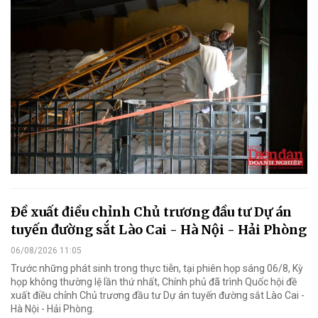
Đề xuất điều chỉnh Chủ trương đầu tư Dự án
tuyến đường sắt Lào Cai - Hà Nội - Hải Phòng
06/08/2026 11:05
Trước những phát sinh trong thực tiễn, tại phiên họp sáng 06/8, Kỳ
họp không thường lệ lần thứ nhất, Chính phủ đã trình Quốc hội đề
xuất điều chỉnh Chủ trương đầu tư Dự án tuyến đường sắt Lào Cai -
Hà Nội - Hải Phòng.