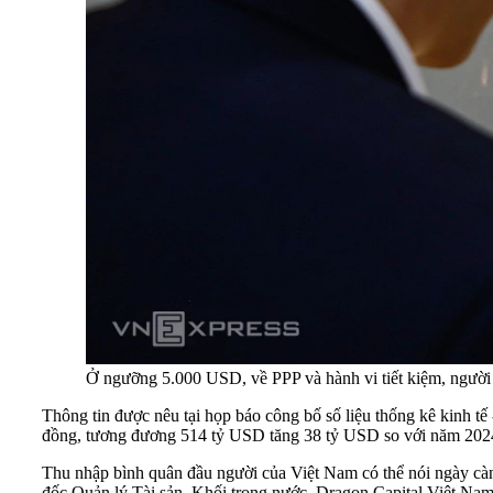
Ở ngưỡng 5.000 USD, về PPP và hành vi tiết kiệm, người 
Thông tin được nêu tại họp báo công bố số liệu thống kê kinh t
đồng, tương đương 514 tỷ USD tăng 38 tỷ USD so với năm 202
Thu nhập bình quân đầu người của Việt Nam có thể nói ngày c
đốc Quản lý Tài sản, Khối trong nước, Dragon Capital Việt Nam, l