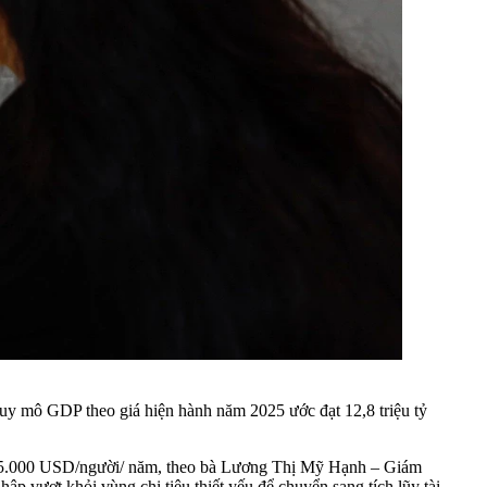
quy mô GDP theo giá hiện hành năm 2025 ước đạt 12,8 triệu tỷ
ân 5.000 USD/người/ năm, theo bà Lương Thị Mỹ Hạnh – Giám
ập vượt khỏi vùng chi tiêu thiết yếu để chuyển sang tích lũy tài