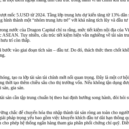
ã vượt mốc 5.USD từ 2024. Tầng lớp trung lưu dự kiến tăng từ 13% dân
hình thành một “nhóm trung lưu trẻ” với khả năng tích lũy và đầu tư 
rong nước của Dragon Capital chỉ ra rằng, mức tiết kiệm nội địa của 
c ASEAN. Tuy nhiên, cấu trúc tiết kiệm hiện vẫn nghiêng về tài sản tru
hưu trí còn thấp.
ước vào giai đoạn tích sản – đầu tư. Do đó, thách thức then chốt khôn
ng.
ng, tạo ra lớp tài sản tài chính mới nổi quan trọng. Đây là một cơ hội
ng thời tạo thêm chiều sâu cho thị trường vốn. Nếu không tận dụng được
sản, gia sản.
ài sản cần tập trung chuẩn bị theo hai định hướng song hành, đòi hỏi
vững chắc để chuyển hóa thu nhập thành tài sản ròng an toàn cho ngườ
ải pháp trọng yếu bao gồm việc khuyến khích đầu tư dài hạn thông qua
ách cho phép hệ thống ngân hàng tham gia phân phối chứng chỉ quỹ. Điề