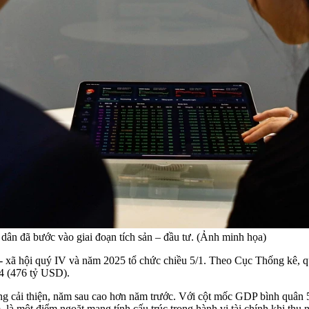
dân đã bước vào giai đoạn tích sản – đầu tư. (Ảnh minh họa)
ế - xã hội quý IV và năm 2025 tổ chức chiều 5/1. Theo Cục Thống kê, 
4 (476 tỷ USD).
àng cải thiện, năm sau cao hơn năm trước. Với cột mốc GDP bình qu
à một điểm ngoặt mang tính cấu trúc trong hành vi tài chính khi thu nh