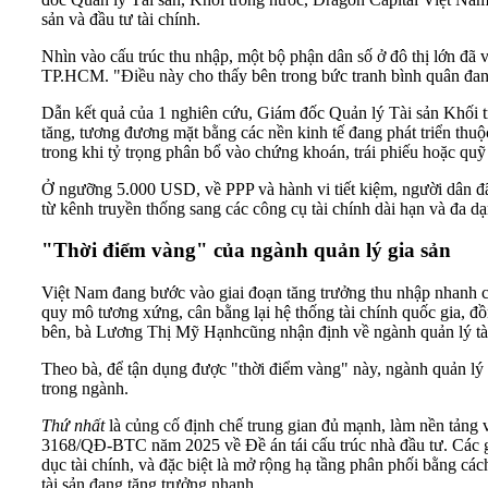
sản và đầu tư tài chính.
Nhìn vào cấu trúc thu nhập, một bộ phận dân số ở đô thị lớn đ
TP.HCM. "Điều này cho thấy bên trong bức tranh bình quân đang 
Dẫn kết quả của 1 nghiên cứu, Giám đốc Quản lý Tài sản Khối t
tăng, tương đương mặt bằng các nền kinh tế đang phát triển thuộ
trong khi tỷ trọng phân bổ vào chứng khoán, trái phiếu hoặc quỹ 
Ở ngưỡng 5.000 USD, về PPP và hành vi tiết kiệm, người dân đã b
từ kênh truyền thống sang các công cụ tài chính dài hạn và đa dạ
"Thời điểm vàng" của ngành quản lý gia sản
Việt Nam đang bước vào giai đoạn tăng trưởng thu nhập nhanh chó
quy mô tương xứng, cân bằng lại hệ thống tài chính quốc gia, đồ
bên, bà Lương Thị Mỹ Hạnhcũng nhận định về ngành quản lý tài 
Theo bà, để tận dụng được "thời điểm vàng" này, ngành quản lý t
trong ngành.
Thứ nhất
là củng cố định chế trung gian đủ mạnh, làm nền tảng 
3168/QĐ-BTC năm 2025 về Đề án tái cấu trúc nhà đầu tư. Các gi
dục tài chính, và đặc biệt là mở rộng hạ tầng phân phối bằng c
tài sản đang tăng trưởng nhanh.