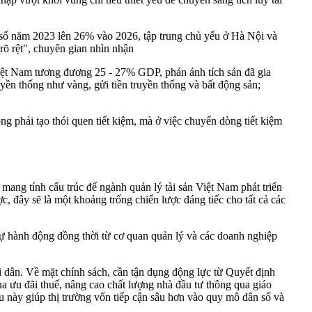
 số năm 2023 lên 26% vào 2026, tập trung chủ yếu ở Hà Nội và
rõ rệt", chuyên gian nhìn nhận
Việt Nam tương đương 25 - 27% GDP, phản ánh tích sản đã gia
yền thống như vàng, gửi tiền truyền thống và bất động sản;
g phải tạo thói quen tiết kiệm, mà ở việc chuyển dòng tiết kiệm
 mang tính cấu trúc để ngành quản lý tài sản Việt Nam phát triển
, đây sẽ là một khoảng trống chiến lược đáng tiếc cho tất cả các
 sự hành động đồng thời từ cơ quan quản lý và các doanh nghiệp
i dân. Về mặt chính sách, cần tận dụng động lực từ Quyết định
 ưu đãi thuế, nâng cao chất lượng nhà đầu tư thông qua giáo
u này giúp thị trường vốn tiếp cận sâu hơn vào quy mô dân số và