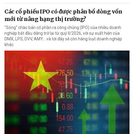
Các cổ phiếu IPO có được phân bổ dòng vốn
mới từ nâng hạng thị trường?
"Sóng" chào bán cổ phần ra công chúng (IPO) của nhiều doanh
nghiệp bắt đầu dâng trở lại từ quý II/2026, với sự xuất hiện của
DMX, LPS, DVV, AMY... và tới đây sẽ còn hàng loạt doanh nghiệp
khác.