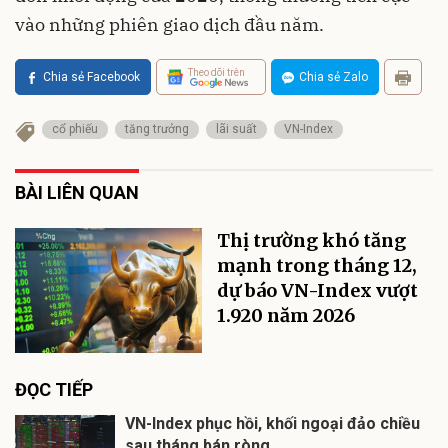
vào những phiên giao dịch đầu năm.
Theo dõi trên
Chia sẻ Facebook
Chia sẻ Zalo
cổ phiếu
tăng trưởng
lãi suất
VN-Index
BÀI LIÊN QUAN
Thị trường khó tăng
mạnh trong tháng 12,
dự báo VN-Index vượt
1.920 năm 2026
ĐỌC TIẾP
VN-Index phục hồi, khối ngoại đảo chiều
sau tháng bán ròng