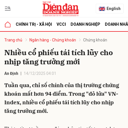
English
CHÍNH TRỊ - XÃ HỘI
VCCI
DOANH NGHIỆP
DOANH NH
bình luận
Trang chủ
Ngân hàng - Chứng khoán
Chứng khoán
Nhiều cổ phiếu tái tích lũy cho
nhịp tăng trưởng mới
An Định
14/12/2025 04:01
Tuần qua, chỉ số chính của thị trường chứng
khoán mất hơn 94 điểm. Trong "đỏ lửa" VN-
Hủy
G
Index, nhiều cổ phiếu tái tích lũy cho nhịp
tăng trưởng mới.