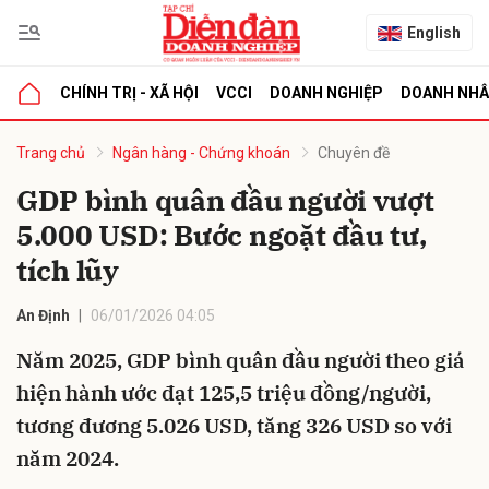
English
CHÍNH TRỊ - XÃ HỘI
VCCI
DOANH NGHIỆP
DOANH NH
bình luận
Trang chủ
Ngân hàng - Chứng khoán
Chuyên đề
GDP bình quân đầu người vượt
5.000 USD: Bước ngoặt đầu tư,
tích lũy
An Định
06/01/2026 04:05
Năm 2025, GDP bình quân đầu người theo giá
Hủy
G
hiện hành ước đạt 125,5 triệu đồng/người,
tương đương 5.026 USD, tăng 326 USD so với
năm 2024.