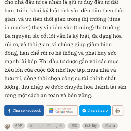
cho nhà đầu tư cá nhân là giữ tư duy đầu tư dài
hạn, triển khai kỷ luật tích sản đều đặn theo thời
gian, và ưu tiên thời gian trong thị trường (time
in market) thay vì điểm vào (timing) thị trường.
Ba nguyên tắc cốt lõi vẫn là kỷ luật, đa dạng hóa
rủi ro, và thời gian, vì chúng giúp giảm biến
động, hạn chế rủi ro hệ thống và phát huy sức
mạnh lãi kép. Khi đầu tư được gắn với các mục
tiêu lớn của cuộc đời như học tập, mua nhà và
hưu trí, đồng thời chọn công cụ tài chính chất
lượng, thu nhập sẽ được chuyển hóa thành tài sản
ròng một cách an toàn và bền vững.
Theo dõi trên
Chia sẻ Facebook
Chia sẻ Zalo
GDP
bình quân đầu người
USD
tích lũy
đầu tư