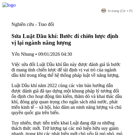
In trang
(Ctr + P)
Nghiên cứu - Trao đổi
Sửa Luật Dầu khí: Bước đi chiến lược định
vị lại ngành năng lượng
Yến Nhung
•
09/01/2026 04:30
Việc sửa đổi Luật Dầu khí lần này được đánh giá là bước
đi mang tính chiến lược để tái định vị vai trò của ngành
dầu khí trong tổng thể hệ thống pháp luật về năng lượng.
Luật Dầu khí năm 2022 cùng các văn bản hướng dẫn
được đánh giá đã tạo dựng một khung pháp lý tương đối
ổn định cho hoạt động tìm kiếm, thăm dò và khai thác dầu
khí, đóng góp quan trọng cho ngân sách nhà nước, phát
triển kinh tế – xã hội, bảo đảm an ninh năng lượng và chủ
quyền quốc gia trên biển.
Tuy nhiên, thực tiễn triển khai Luật đang đặt ra những
thách thức mới. Trữ lượng tại các mỏ hiện hữu suy giảm
nhanh, trong khi các phát hiện mới chủ yếu là mỏ nhỏ, mỏ