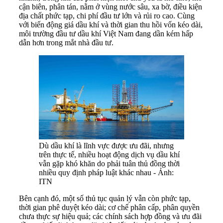
cận biên, phân tán, nằm ở vùng nước sâu, xa bờ, điều kiện
địa chất phức tạp, chi phí đầu tư lớn và rủi ro cao. Cùng
với biến động giá dầu khí và thời gian thu hồi vốn kéo dài,
môi trường đầu tư dầu khí Việt Nam đang dần kém hấp
dẫn hơn trong mắt nhà đầu tư.
Dù dầu khí là lĩnh vực được ưu đãi, nhưng
trên thực tế, nhiều hoạt động dịch vụ dầu khí
vẫn gặp khó khăn do phải tuân thủ đồng thời
nhiều quy định pháp luật khác nhau - Ảnh:
ITN
Bên cạnh đó, một số thủ tục quản lý vẫn còn phức tạp,
thời gian phê duyệt kéo dài; cơ chế phân cấp, phân quyền
chưa thực sự hiệu quả; các chính sách hợp đồng và ưu đãi