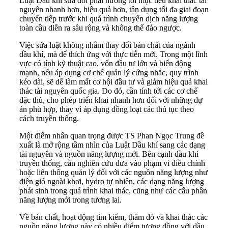
Luật Dầu khí sửa đổi phải hướng tới mục tiêu khai thác tài
nguyên nhanh hơn, hiệu quả hơn, tận dụng tối đa giai đoạn
chuyển tiếp trước khi quá trình chuyển dịch năng lượng
toàn cầu diễn ra sâu rộng và không thể đảo ngược.
Việc sửa luật không nhằm thay đổi bản chất của ngành
dầu khí, mà để thích ứng với thực tiễn mới. Trong một lĩnh
vực có tính kỹ thuật cao, vốn đầu tư lớn và biến động
mạnh, nếu áp dụng cơ chế quản lý cứng nhắc, quy trình
kéo dài, sẽ dễ làm mất cơ hội đầu tư và giảm hiệu quả khai
thác tài nguyên quốc gia. Do đó, cần tính tới các cơ chế
đặc thù, cho phép triển khai nhanh hơn đối với những dự
án phù hợp, thay vì áp dụng đồng loạt các thủ tục theo
cách truyền thống.
Một điểm nhấn quan trọng được TS Phan Ngọc Trung đề
xuất là mở rộng tầm nhìn của Luật Dầu khí sang các dạng
tài nguyên và nguồn năng lượng mới. Bên cạnh dầu khí
truyền thống, cần nghiên cứu đưa vào phạm vi điều chỉnh
hoặc liên thông quản lý đối với các nguồn năng lượng như
điện gió ngoài khơi, hydro tự nhiên, các dạng năng lượng
phát sinh trong quá trình khai thác, cũng như các cấu phần
năng lượng mới trong tương lai.
Về bản chất, hoạt động tìm kiếm, thăm dò và khai thác các
nguồn năng lượng này có nhiều điểm tương đồng với dầu