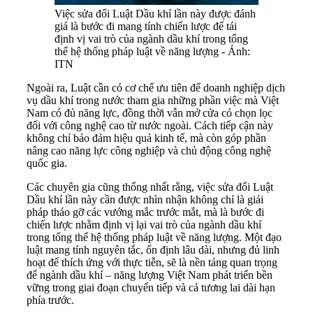
Việc sửa đổi Luật Dầu khí lần này được đánh
giá là bước đi mang tính chiến lược để tái
định vị vai trò của ngành dầu khí trong tổng
thể hệ thống pháp luật về năng lượng - Ảnh:
ITN
Ngoài ra, Luật cần có cơ chế ưu tiên để doanh nghiệp dịch
vụ dầu khí trong nước tham gia những phần việc mà Việt
Nam có đủ năng lực, đồng thời vẫn mở cửa có chọn lọc
đối với công nghệ cao từ nước ngoài. Cách tiếp cận này
không chỉ bảo đảm hiệu quả kinh tế, mà còn góp phần
nâng cao năng lực công nghiệp và chủ động công nghệ
quốc gia.
Các chuyên gia cũng thống nhất rằng, việc sửa đổi Luật
Dầu khí lần này cần được nhìn nhận không chỉ là giải
pháp tháo gỡ các vướng mắc trước mắt, mà là bước đi
chiến lược nhằm định vị lại vai trò của ngành dầu khí
trong tổng thể hệ thống pháp luật về năng lượng. Một đạo
luật mang tính nguyên tắc, ổn định lâu dài, nhưng đủ linh
hoạt để thích ứng với thực tiễn, sẽ là nền tảng quan trọng
để ngành dầu khí – năng lượng Việt Nam phát triển bền
vững trong giai đoạn chuyển tiếp và cả tương lai dài hạn
phía trước.