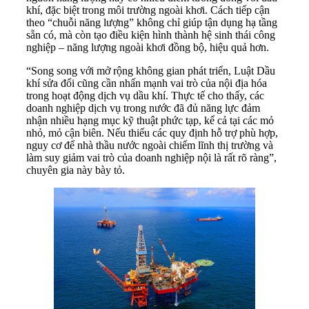
khí, đặc biệt trong môi trường ngoài khơi. Cách tiếp cận
theo “chuỗi năng lượng” không chỉ giúp tận dụng hạ tầng
sẵn có, mà còn tạo điều kiện hình thành hệ sinh thái công
nghiệp – năng lượng ngoài khơi đồng bộ, hiệu quả hơn.
“Song song với mở rộng không gian phát triển, Luật Dầu
khí sửa đổi cũng cần nhấn mạnh vai trò của nội địa hóa
trong hoạt động dịch vụ dầu khí. Thực tế cho thấy, các
doanh nghiệp dịch vụ trong nước đã đủ năng lực đảm
nhận nhiều hạng mục kỹ thuật phức tạp, kể cả tại các mỏ
nhỏ, mỏ cận biên. Nếu thiếu các quy định hỗ trợ phù hợp,
nguy cơ để nhà thầu nước ngoài chiếm lĩnh thị trường và
làm suy giảm vai trò của doanh nghiệp nội là rất rõ ràng”,
chuyên gia này bày tỏ.