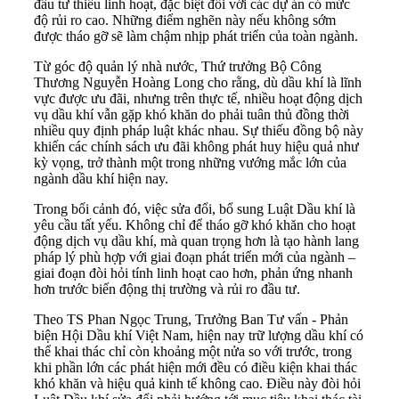
đầu tư thiếu linh hoạt, đặc biệt đối với các dự án có mức
độ rủi ro cao. Những điểm nghẽn này nếu không sớm
được tháo gỡ sẽ làm chậm nhịp phát triển của toàn ngành.
Từ góc độ quản lý nhà nước, Thứ trưởng Bộ Công
Thương Nguyễn Hoàng Long cho rằng, dù dầu khí là lĩnh
vực được ưu đãi, nhưng trên thực tế, nhiều hoạt động dịch
vụ dầu khí vẫn gặp khó khăn do phải tuân thủ đồng thời
nhiều quy định pháp luật khác nhau. Sự thiếu đồng bộ này
khiến các chính sách ưu đãi không phát huy hiệu quả như
kỳ vọng, trở thành một trong những vướng mắc lớn của
ngành dầu khí hiện nay.
Trong bối cảnh đó, việc sửa đổi, bổ sung Luật Dầu khí là
yêu cầu tất yếu. Không chỉ để tháo gỡ khó khăn cho hoạt
động dịch vụ dầu khí, mà quan trọng hơn là tạo hành lang
pháp lý phù hợp với giai đoạn phát triển mới của ngành –
giai đoạn đòi hỏi tính linh hoạt cao hơn, phản ứng nhanh
hơn trước biến động thị trường và rủi ro đầu tư.
Theo TS Phan Ngọc Trung, Trưởng Ban Tư vấn - Phản
biện Hội Dầu khí Việt Nam, hiện nay trữ lượng dầu khí có
thể khai thác chỉ còn khoảng một nửa so với trước, trong
khi phần lớn các phát hiện mới đều có điều kiện khai thác
khó khăn và hiệu quả kinh tế không cao. Điều này đòi hỏi