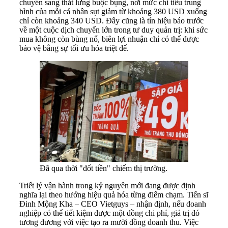
chuyển sang thắt lưng buộc bụng, nơi mức chi tiêu trung
bình của mỗi cá nhân sụt giảm từ khoảng 380 USD xuống
chỉ còn khoảng 340 USD. Đây cũng là tín hiệu báo trước
về một cuộc dịch chuyển lớn trong tư duy quản trị: khi sức
mua không còn bùng nổ, biên lợi nhuận chỉ có thể được
bảo vệ bằng sự tối ưu hóa triệt để.
Đã qua thời "đốt tiền" chiếm thị trường.
Triết lý vận hành trong kỷ nguyên mới đang được định
nghĩa lại theo hướng hiệu quả hóa từng điểm chạm. Tiến sĩ
Đinh Mộng Kha – CEO Vietguys – nhận định, nếu doanh
nghiệp có thể tiết kiệm được một đồng chi phí, giá trị đó
tương đương với việc tạo ra mười đồng doanh thu. Việc