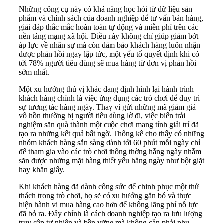
Những công cụ này có khả năng học hỏi từ dữ liệu sản
phẩm và chính sách của doanh nghiệp để tư vấn bán hàng,
giải đáp thắc mắc hoàn toàn tự động và miễn phí trên các
nền tảng mạng xã hội. Điều này không chỉ giúp giảm bớt
áp lực về nhân sự mà còn đảm bảo khách hàng luôn nhận
được phản hồi ngay lập tức, một yếu tố quyết định khi có
tới 78% người tiêu dùng sẽ mua hàng từ đơn vị phản hồi
sớm nhất.
Một xu hướng thú vị khác đang định hình lại hành trình
khách hàng chính là việc ứng dụng các trò chơi để duy trì
sự tương tác hàng ngày. Thay vì gửi những mã giảm giá
vô hồn thường bị người tiêu dùng lờ đi, việc biến trải
nghiệm săn quà thành một cuộc chơi mang tính giải trí đã
tạo ra những kết quả bất ngờ. Thống kê cho thấy có những
nhóm khách hàng sẵn sàng dành tới 60 phút mỗi ngày chỉ
để tham gia vào các trò chơi thông thờng hằng ngày nhằm
săn được những mặt hàng thiết yếu hằng ngày như bột giặt
hay khăn giấy.
Khi khách hàng đã dành công sức để chinh phục một thử
thách trong trò chơi, họ sẽ có xu hướng gắn bó và thực
hiện hành vi mua hàng cao hơn để không lãng phí nỗ lực
đã bỏ ra. Đây chính là cách doanh nghiệp tạo ra lưu lượng
truy cập tự nhiên và bền vững mà không cần phải phụ