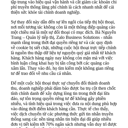
tập trung vào hiệu quả vận hành và cắt giảm các khoản chi
phí truyền thông lãng phí chính là cách nhanh nhất để cải
thiện sức khỏe tài chính doanh nghiệp.
Sự thay đổi này dẫn đến sự lên ngôi của tiếp thị hội thoại,
nơi mỗi tương tác không còn là một thông điệp quảng cáo
một chiều mà là một sự đối thoại có mục đích. Bà Nguyễn
Trang – Quản lý tiếp thị, Zalo Business Solutions - nhấn
mạnh rằng trong thời đại quyền riêng tư và các quy định
về cookie bị siết chặt, những cuộc hội thoại trực tiếp chính
là nguồn thu thập dữ liệu tự nguyện quý giá nhất từ khách
hàng. Khách hàng ngày nay không còn mặn mà với việc
bình luận công khai hay bị tấn công bởi các quảng cáo
xâm lấn. Thay vào đó, họ tìm kiếm một không gian riêng
tư để trao đổi về nhu cầu cá nhân.
Để một cuộc hội thoại thực sự chuyển đổi thành doanh
thu, doanh nghiệp phải đảm bảo được ba trụ cột then chốt:
tính chính danh để xây dựng lòng tin trong thời đại lừa
đảo, sự tôn trọng quyền riêng tư để không gây phiền
nhiễu, và tính hiệu quả trong việc đưa ra nội dung phù hợp
vào đúng thời điểm khách hàng cần. Thực tế cho thấy,
việc dịch chuyển từ các phương thức gửi tin nhắn truyền
thống sang các nền tảng nhắn tin hiện đại đã giúp nhiều
đơn vị tiết kiệm tới 70% ngân sách nhưng vẫn duy trì được