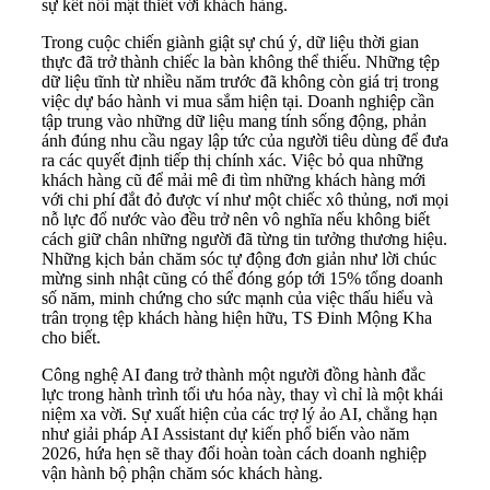
sự kết nối mật thiết với khách hàng.
Trong cuộc chiến giành giật sự chú ý, dữ liệu thời gian
thực đã trở thành chiếc la bàn không thể thiếu. Những tệp
dữ liệu tĩnh từ nhiều năm trước đã không còn giá trị trong
việc dự báo hành vi mua sắm hiện tại. Doanh nghiệp cần
tập trung vào những dữ liệu mang tính sống động, phản
ánh đúng nhu cầu ngay lập tức của người tiêu dùng để đưa
ra các quyết định tiếp thị chính xác. Việc bỏ qua những
khách hàng cũ để mải mê đi tìm những khách hàng mới
với chi phí đắt đỏ được ví như một chiếc xô thủng, nơi mọi
nỗ lực đổ nước vào đều trở nên vô nghĩa nếu không biết
cách giữ chân những người đã từng tin tưởng thương hiệu.
Những kịch bản chăm sóc tự động đơn giản như lời chúc
mừng sinh nhật cũng có thể đóng góp tới 15% tổng doanh
số năm, minh chứng cho sức mạnh của việc thấu hiểu và
trân trọng tệp khách hàng hiện hữu, TS Đinh Mộng Kha
cho biết.
Công nghệ AI đang trở thành một người đồng hành đắc
lực trong hành trình tối ưu hóa này, thay vì chỉ là một khái
niệm xa vời. Sự xuất hiện của các trợ lý ảo AI, chẳng hạn
như giải pháp AI Assistant dự kiến phổ biến vào năm
2026, hứa hẹn sẽ thay đổi hoàn toàn cách doanh nghiệp
vận hành bộ phận chăm sóc khách hàng.