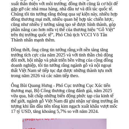
xuất thân thiện với môi trường; đồng thời cũng là cơ hội để
gặp gỡ các nhà mua hàng, nhà đầu tư và đối tác quốc tế.
Chúng tôi tin tưởng rằng thông qua sự kiện này, nhiều hợp
đồng thương mại mới, nhiều quan hệ hợp tác chiến lược,
cũng như nhiều ý tưởng sáng tạo sẽ được hình thành, góp
phần nâng cao hơn nữa vị thế của thương hiệu “Gỗ Việt”
trên thị trường quốc tế”, Phó Chủ tịch VCCI Võ Tân
Thành nhấn mạnh thêm.
Đồng thời, ông cũng tin tưởng rằng,với nền tảng tăng
trưởng tích cực của năm 2025 và với tinh thần chủ động
đổi mới, hội nhập và phát triển bền vững của cộng đồng
doanh nghiệp, tôi tin tưởng rằng ngành gỗ và nội ngoại
thất Việt Nam sẽ tiếp tục đạt được những thành tựu mới
trong năm 2026 và các năm tiếp theo.
Ông Bùi Quang Hưng - Phó Cục trưởng Cục Xúc tiến
thương mại, Bộ Công thương cũng đánh giá, năm 2025
vừa qua, bất chấp những biến động phức tạp của kinh tế
thế giới, ngành gỗ Việt Nam đã ghi nhận sự tăng trưởng ấn
tượng khi lần đầu tiên tổng kim ngạch xuất khẩu vượt mốc
17 tỷ USD, tăng khoảng 5,7% so với năm 2024.