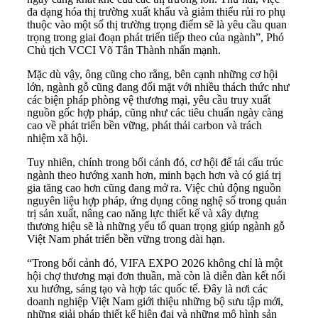
đa dạng hóa thị trường xuất khẩu và giảm thiểu rủi ro phụ
thuộc vào một số thị trường trọng điểm sẽ là yêu cầu quan
trọng trong giai đoạn phát triển tiếp theo của ngành”, Phó
Chủ tịch VCCI Võ Tân Thành nhấn mạnh.
Mặc dù vậy, ông cũng cho rằng, bên cạnh những cơ hội
lớn, ngành gỗ cũng đang đối mặt với nhiều thách thức như
các biện pháp phòng vệ thương mại, yêu cầu truy xuất
nguồn gốc hợp pháp, cũng như các tiêu chuẩn ngày càng
cao về phát triển bền vững, phát thải carbon và trách
nhiệm xã hội.
Tuy nhiên, chính trong bối cảnh đó, cơ hội để tái cấu trúc
ngành theo hướng xanh hơn, minh bạch hơn và có giá trị
gia tăng cao hơn cũng đang mở ra. Việc chủ động nguồn
nguyên liệu hợp pháp, ứng dụng công nghệ số trong quản
trị sản xuất, nâng cao năng lực thiết kế và xây dựng
thương hiệu sẽ là những yếu tố quan trọng giúp ngành gỗ
Việt Nam phát triển bền vững trong dài hạn.
“Trong bối cảnh đó, VIFA EXPO 2026 không chỉ là một
hội chợ thương mại đơn thuần, mà còn là diễn đàn kết nối
xu hướng, sáng tạo và hợp tác quốc tế. Đây là nơi các
doanh nghiệp Việt Nam giới thiệu những bộ sưu tập mới,
những giải pháp thiết kế hiện đại và những mô hình sản