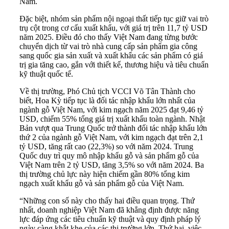
Nam.
Đặc biệt, nhóm sản phẩm nội ngoại thất tiếp tục giữ vai trò
trụ cột trong cơ cấu xuất khẩu, với giá trị trên 11,7 tỷ USD
năm 2025. Điều đó cho thấy Việt Nam đang từng bước
chuyển dịch từ vai trò nhà cung cấp sản phẩm gia công
sang quốc gia sản xuất và xuất khẩu các sản phẩm có giá
trị gia tăng cao, gắn với thiết kế, thương hiệu và tiêu chuẩn
kỹ thuật quốc tế.
Về thị trường, Phó Chủ tịch VCCI Võ Tân Thành cho
biết, Hoa Kỳ tiếp tục là đối tác nhập khẩu lớn nhất của
ngành gỗ Việt Nam, với kim ngạch năm 2025 đạt 9,46 tỷ
USD, chiếm 55% tổng giá trị xuất khẩu toàn ngành. Nhật
Bản vượt qua Trung Quốc trở thành đối tác nhập khẩu lớn
thứ 2 của ngành gỗ Việt Nam, với kim ngạch đạt trên 2,1
tỷ USD, tăng rất cao (22,3%) so với năm 2024. Trung
Quốc duy trì quy mô nhập khẩu gỗ và sản phẩm gỗ của
Việt Nam trên 2 tỷ USD, tăng 3,5% so với năm 2024. Ba
thị trường chủ lực này hiện chiếm gần 80% tổng kim
ngạch xuất khẩu gỗ và sản phẩm gỗ của Việt Nam.
“Những con số này cho thấy hai điều quan trọng. Thứ
nhất, doanh nghiệp Việt Nam đã khẳng định được năng
lực đáp ứng các tiêu chuẩn kỹ thuật và quy định pháp lý
ngày càng khắt khe của các thị trường lớn. Thứ hai, việc