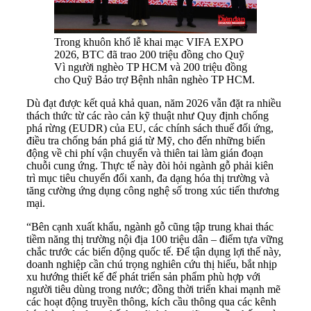
Trong khuôn khổ lễ khai mạc VIFA EXPO
2026, BTC đã trao 200 triệu đồng cho Quỹ
Vì người nghèo TP HCM và 200 triệu đồng
cho Quỹ Bảo trợ Bệnh nhân nghèo TP HCM.
Dù đạt được kết quả khả quan, năm 2026 vẫn đặt ra nhiều
thách thức từ các rào cản kỹ thuật như Quy định chống
phá rừng (EUDR) của EU, các chính sách thuế đối ứng,
điều tra chống bán phá giá từ Mỹ, cho đến những biến
động về chi phí vận chuyển và thiên tai làm gián đoạn
chuỗi cung ứng. Thực tế này đòi hỏi ngành gỗ phải kiên
trì mục tiêu chuyển đổi xanh, đa dạng hóa thị trường và
tăng cường ứng dụng công nghệ số trong xúc tiến thương
mại.
“Bên cạnh xuất khẩu, ngành gỗ cũng tập trung khai thác
tiềm năng thị trường nội địa 100 triệu dân – điểm tựa vững
chắc trước các biến động quốc tế. Để tận dụng lợi thế này,
doanh nghiệp cần chú trọng nghiên cứu thị hiếu, bắt nhịp
xu hướng thiết kế để phát triển sản phẩm phù hợp với
người tiêu dùng trong nước; đồng thời triển khai mạnh mẽ
các hoạt động truyền thông, kích cầu thông qua các kênh