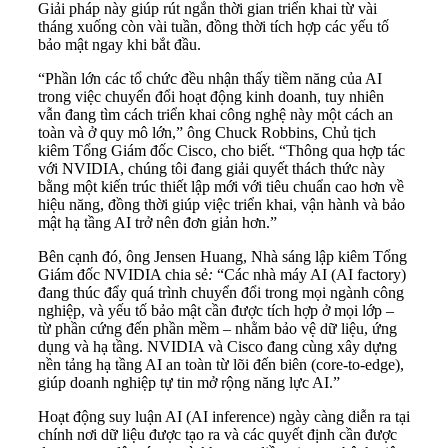
Giải pháp này giúp rút ngắn thời gian triển khai từ vài
tháng xuống còn vài tuần, đồng thời tích hợp các yếu tố
bảo mật ngay khi bắt đầu.
“Phần lớn các tổ chức đều nhận thấy tiềm năng của AI
trong việc chuyển đổi hoạt động kinh doanh, tuy nhiên
vẫn đang tìm cách triển khai công nghệ này một cách an
toàn và ở quy mô lớn,” ông Chuck Robbins, Chủ tịch
kiêm Tổng Giám đốc Cisco, cho biết. “Thông qua hợp tác
với NVIDIA, chúng tôi đang giải quyết thách thức này
bằng một kiến trúc thiết lập mới với tiêu chuẩn cao hơn về
hiệu năng, đồng thời giúp việc triển khai, vận hành và bảo
mật hạ tầng AI trở nên đơn giản hơn.”
Bên cạnh đó, ông Jensen Huang, Nhà sáng lập kiêm Tổng
Giám đốc NVIDIA chia sẻ
:
“Các nhà máy AI (AI factory)
đang thúc đẩy quá trình chuyển đổi trong mọi ngành công
nghiệp, và yếu tố bảo mật cần được tích hợp ở mọi lớp –
từ phần cứng đến phần mềm – nhằm bảo vệ dữ liệu, ứng
dụng và hạ tầng. NVIDIA và Cisco đang cùng xây dựng
nền tảng hạ tầng AI an toàn từ lõi đến biên (core-to-edge),
giúp doanh nghiệp tự tin mở rộng năng lực AI.”
Hoạt động suy luận AI
(AI inference) ngày càng diễn ra tại
chính nơi dữ liệu được tạo ra và các quyết định cần được