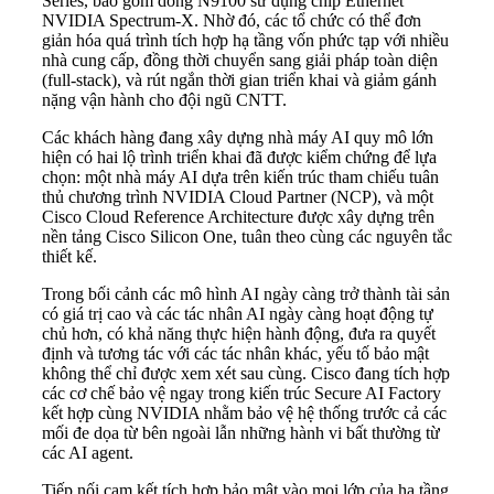
Series, bao gồm dòng N9100 sử dụng chip Ethernet
NVIDIA Spectrum-X. Nhờ đó, các tổ chức có thể đơn
giản hóa quá trình tích hợp hạ tầng vốn phức tạp với nhiều
nhà cung cấp, đồng thời chuyển sang giải pháp toàn diện
(full-stack), và rút ngắn thời gian triển khai và giảm gánh
nặng vận hành cho đội ngũ CNTT.
Các khách hàng đang xây dựng nhà máy AI quy mô lớn
hiện có hai lộ trình triển khai đã được kiểm chứng để lựa
chọn: một nhà máy AI dựa trên kiến trúc tham chiếu tuân
thủ chương trình NVIDIA Cloud Partner (NCP), và một
Cisco Cloud Reference Architecture được xây dựng trên
nền tảng Cisco Silicon One, tuân theo cùng các nguyên tắc
thiết kế.
Trong bối cảnh các mô hình AI ngày càng trở thành tài sản
có giá trị cao và các tác nhân AI ngày càng hoạt động tự
chủ hơn, có khả năng thực hiện hành động, đưa ra quyết
định và tương tác với các tác nhân khác, yếu tố bảo mật
không thể chỉ được xem xét sau cùng. Cisco đang tích hợp
các cơ chế bảo vệ ngay trong kiến trúc Secure AI Factory
kết hợp cùng NVIDIA nhằm bảo vệ hệ thống trước cả các
mối đe dọa từ bên ngoài lẫn những hành vi bất thường từ
các AI agent.
Tiếp nối cam kết tích hợp bảo mật vào mọi lớp của hạ tầng