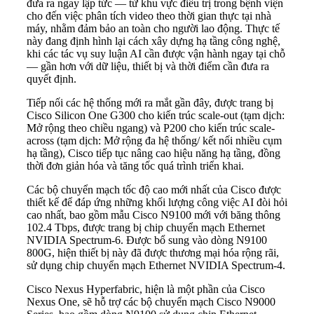
đưa ra ngay lập tức — từ khu vực điều trị trong bệnh viện
cho đến việc phân tích video theo thời gian thực tại nhà
máy, nhằm đảm bảo an toàn cho người lao động. Thực tế
này đang định hình lại cách xây dựng hạ tầng công nghệ,
khi các tác vụ suy luận AI cần được vận hành ngay tại chỗ
— gần hơn với dữ liệu, thiết bị và thời điểm cần đưa ra
quyết định.
Tiếp nối các hệ thống mới ra mắt gần đây, được trang bị
Cisco Silicon One G300 cho kiến trúc scale-out (tạm dịch:
Mở rộng theo chiều ngang) và P200 cho kiến trúc scale-
across (tạm dịch: Mở rộng đa hệ thống/ kết nối nhiều cụm
hạ tầng), Cisco tiếp tục nâng cao hiệu năng hạ tầng, đồng
thời đơn giản hóa và tăng tốc quá trình triển khai.
Các bộ chuyển mạch tốc độ cao mới nhất của Cisco được
thiết kế để đáp ứng những khối lượng công việc AI đòi hỏi
cao nhất, bao gồm mẫu Cisco N9100 mới với băng thông
102.4 Tbps, được trang bị chip chuyển mạch Ethernet
NVIDIA Spectrum-6. Được bổ sung vào dòng N9100
800G, hiện thiết bị này đã được thương mại hóa rộng rãi,
sử dụng chip chuyển mạch Ethernet NVIDIA Spectrum-4.
Cisco Nexus Hyperfabric, hiện là một phần của Cisco
Nexus One, sẽ hỗ trợ các bộ chuyển mạch Cisco N9000