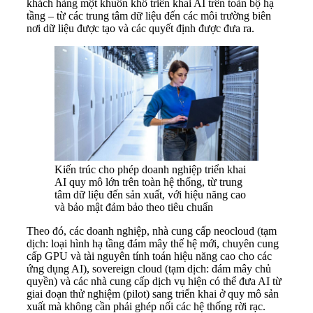
khách hàng một khuôn khổ triển khai AI trên toàn bộ hạ
tầng – từ các trung tâm dữ liệu đến các môi trường biên
nơi dữ liệu được tạo và các quyết định được đưa ra.
Kiến trúc cho phép doanh nghiệp triển khai
AI quy mô lớn trên toàn hệ thống, từ trung
tâm dữ liệu đến sản xuất, với hiệu năng cao
và bảo mật đảm bảo theo tiêu chuẩn
Theo đó, các doanh nghiệp, nhà cung cấp neocloud (tạm
dịch: loại hình hạ tầng đám mây thế hệ mới, chuyên cung
cấp GPU và tài nguyên tính toán hiệu năng cao cho các
ứng dụng AI), sovereign cloud (tạm dịch: đám mây chủ
quyền) và các nhà cung cấp dịch vụ hiện có thể đưa AI từ
giai đoạn thử nghiệm (pilot) sang triển khai ở quy mô sản
xuất mà không cần phải ghép nối các hệ thống rời rạc.