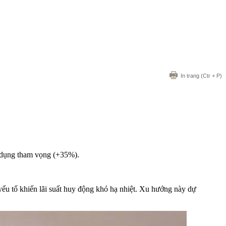
In trang
(Ctr + P)
n dụng tham vọng (+35%).
 yếu tố khiến lãi suất huy động khó hạ nhiệt. Xu hướng này dự