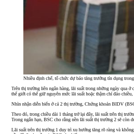
Nhiều định chế, tổ chức dự báo tăng trưởng tín dụng t
Trên thị trường liên ngân hàng, lãi suất trong những ngày qua ở c
thế giới có thể giữ nguyên mức lãi suất hoặc thậm chí đảo chiều
Nhìn nhận diễn biến ở cả 2 thị trường, Chứng khoán BIDV (BSC) 
Theo đó, trong chiều dài 1 tháng trở lại đây, lãi suất trên thị 
Trong ngắn hạn, BSC cho rằng nền lãi suất thị trường 2 sẽ còn du
Lãi suất trên thị trường 1 duy trì xu hướng tăng rõ ràng và khô