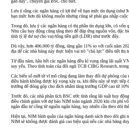
gần đây", chuyên gia BSC cho biết.
Lưu ý rằng các ngân hàng có lợi thế về hạn mức tín dụng (như 
hạn mức hơn dù không muốn nhưng cũng sẽ phải gia nhập cuộc đ
Trong đó, lưu ý các ngân hàng có thị phần tín dụng lớn, có vố
Nhu cầu huy động cũng tăng theo để đáp ứng nguồn vốn, đặc biệt
tính tỷ lệ dư nợ cho vay/tổng tiền gửi (LDR) như trước đây.
Dù vậy, hơn 406.000 tỷ đồng, tăng gần 11% so với cuối năm 20
địa để các nhà băng này thực hiện vai trò "chủ lực" điều tiết thị 
Từ đầu năm, hầu hết các ngân hàng đều kì vọng rằng lãi suất VND
suy yếu. Theo tính toán của đôi ngũ TCB CIBG Research, trong 
Các biến số mới từ vĩ mô cũng đang làm thay đổi dự phóng của nh
điều hành không được kỳ vọng xảy ra, khi điều này sẽ trực tiếp đ
trưởng để đóng góp cho đích nhắm tăng trưởng GDP cao từ 10%
Trước đó, các nhà phân tích BSC ước tính rằng lãi suất huy độn
điều chỉnh giảm với dự báo NIM toàn ngành 2026 khi chi phí vốn
ngân đầu tư công từ nguồn ngân hàng, tuy nhiên cần theo dõi th
Hiện tại, NIM bình quân của ngân hàng danh sách theo dõi ghi 
NIM sẽ không được đánh giá cao hiệu quả nếu các nhà băng duy t