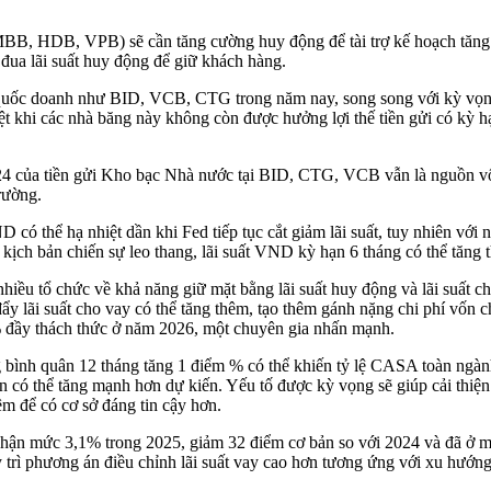
MBB, HDB, VPB) sẽ cần tăng cường huy động để tài trợ kế hoạch tăng 
ua lãi suất huy động để giữ khách hàng.
n quốc doanh như BID, VCB, CTG trong năm nay, song song với kỳ vọng
 khi các nhà băng này không còn được hưởng lợi thế tiền gửi có kỳ hạ
24 của tiền gửi Kho bạc Nhà nước tại BID, CTG, VCB vẫn là nguồn vốn
trường.
 có thể hạ nhiệt dần khi Fed tiếp tục cắt giảm lãi suất, tuy nhiên với
kịch bản chiến sự leo thang, lãi suất VND kỳ hạn 6 tháng có thể tăng
iều tổ chức về khả năng giữ mặt bằng lãi suất huy động và lãi suất ch
ẩy lãi suất cho vay có thể tăng thêm, tạo thêm gánh nặng chi phí vốn c
 đầy thách thức ở năm 2026, một chuyên gia nhấn mạnh.
g bình quân 12 tháng tăng 1 điểm % có thể khiến tỷ lệ CASA toàn ngàn
 có thể tăng mạnh hơn dự kiến. Yếu tố được kỳ vọng sẽ giúp cải thiện 
êm để có cơ sở đáng tin cậy hơn.
nhận mức 3,1% trong 2025, giảm 32 điểm cơ bản so với 2024 và đã ở mứ
rì phương án điều chỉnh lãi suất vay cao hơn tương ứng với xu hướng 