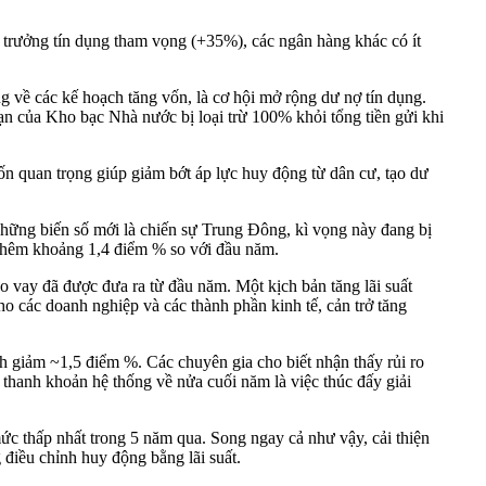
trưởng tín dụng tham vọng (+35%), các ngân hàng khác có ít
 về các kế hoạch tăng vốn, là cơ hội mở rộng dư nợ tín dụng.
n của Kho bạc Nhà nước bị loại trừ 100% khỏi tổng tiền gửi khi
 quan trọng giúp giảm bớt áp lực huy động từ dân cư, tạo dư
 những biến số mới là chiến sự Trung Đông, kì vọng này đang bị
 thêm khoảng 1,4 điểm % so với đầu năm.
o vay đã được đưa ra từ đầu năm. Một kịch bản tăng lãi suất
ho các doanh nghiệp và các thành phần kinh tế, cản trở tăng
h giảm ~1,5 điểm %. Các chuyên gia cho biết nhận thấy rủi ro
thanh khoản hệ thống về nửa cuối năm là việc thúc đấy giải
c thấp nhất trong 5 năm qua. Song ngay cả như vậy, cải thiện
điều chỉnh huy động bằng lãi suất.