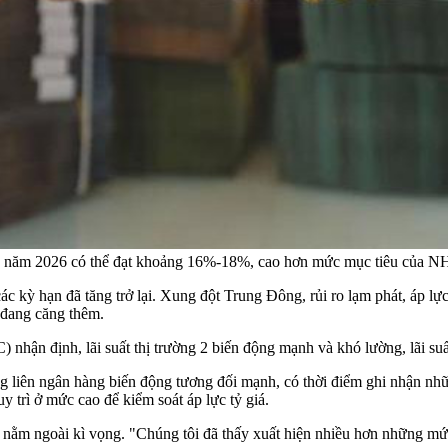
rong năm 2026 có thể đạt khoảng 16%-18%, cao hơn mức mục tiêu củ
ác kỳ hạn đã tăng trở lại. Xung đột Trung Đông, rủi ro lạm phát, áp lực
, đang căng thêm.
nhận định, lãi suất thị trường 2 biến động mạnh và khó lường, lãi suấ
trường liên ngân hàng biến động tương đối mạnh, có thời điểm ghi nhận 
y trì ở mức cao để kiểm soát áp lực tỷ giá.
ng nằm ngoài kì vọng. "Chúng tôi đã thấy xuất hiện nhiều hơn những mức