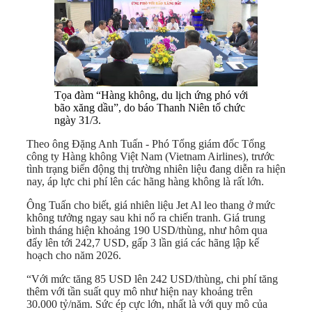
Tọa đàm “Hàng không, du lịch ứng phó với
bão xăng dầu”, do báo Thanh Niên tổ chức
ngày 31/3.
Theo ông Đặng Anh Tuấn - Phó Tổng giám đốc Tổng
công ty Hàng không Việt Nam (Vietnam Airlines), trước
tình trạng biến động thị trường nhiên liệu đang diễn ra hiện
nay, áp lực chi phí lên các hãng hàng không là rất lớn.
Ông Tuấn cho biết, giá nhiên liệu Jet Al leo thang ở mức
không tưởng ngay sau khi nổ ra chiến tranh. Giá trung
bình tháng hiện khoảng 190 USD/thùng, như hôm qua
đẩy lên tới 242,7 USD, gấp 3 lần giá các hãng lập kế
hoạch cho năm 2026.
“Với mức tăng 85 USD lên 242 USD/thùng, chi phí tăng
thêm với tần suất quy mô như hiện nay khoảng trên
30.000 tỷ/năm. Sức ép cực lớn, nhất là với quy mô của