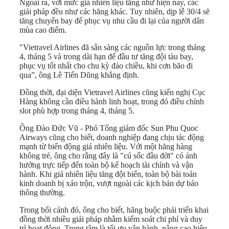
Ngoài ra, với mức giá nhiên liệu tăng như hiện nay, các
giải pháp đều như các hãng khác. Tuy nhiên, dịp lễ 30/4 sẽ
tăng chuyến bay để phục vụ nhu cầu đi lại của người dân
mùa cao điểm.
"Vietravel Airlines đã sẵn sàng các nguồn lực trong tháng
4, tháng 5 và trong dài hạn để đầu tư tăng đội tàu bay,
phục vụ tốt nhất cho chu kỳ đảo chiều, khi cơn bão đi
qua”, ông Lê Tiến Dũng khẳng định.
Đồng thời, đại diện Vietravel Airlines cũng kiến nghị Cục
Hàng không cần điều hành linh hoạt, trong đó điều chỉnh
slot phù hợp trong tháng 4, tháng 5.
Ông Đào Đức Vũ - Phó Tổng giám đốc Sun Phu Quoc
Airways cũng cho biết, doanh nghiệp đang chịu tác động
mạnh từ biến động giá nhiên liệu. Với một hãng hàng
không trẻ, ông cho rằng đây là "cú sốc đầu đời" có ảnh
hưởng trực tiếp đến toàn bộ kế hoạch tài chính và vận
hành. Khi giá nhiên liệu tăng đột biến, toàn bộ bài toán
kinh doanh bị xáo trộn, vượt ngoài các kịch bản dự báo
thông thường.
Trong bối cảnh đó, ông cho biết, hãng buộc phải triển khai
đồng thời nhiều giải pháp nhằm kiểm soát chi phí và duy
trì hoạt động. Trọng tâm là tối ưu vận hành, nâng cao hiệu