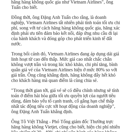
hãng hàng không quốc gia như Vietnam Airlines", ông
Tuấn cho biết.
Đồng thời, ông Đặng Anh Tuấn cho rằng, là doanh
nghiệp, Vietnam Airlines tất nhiên phải tính toán tối ưu chi
phí, song với tư cách hãng hàng không quốc gia, hãng xác
định phải ưu tiên đảm bảo kết nối, đáp ứng nhu cầu đi lại
của hành khách và đóng góp cho phát triển kinh tế đất
nước.
Trong bối cảnh đó, Vietnam Airlines đang áp dụng dải giá
linh hoạt từ cao đến thấp. Mức giá cao nhất chắc chắn
không vượt trần và trong lúc khó khăn, chi phí tăng, bình
quân giá vé của Vietnam Airlines hiện ở mức 80% so với
giá trần. Ông cũng khẳng định, hãng không đẩy hết khó
cho khách hàng mà quan điểm là cùng chia sẻ.
"Trong thời gian tới, giá vé sẽ có điều chỉnh nhưng sẽ tính
toán ở điểm hài hòa giữa tối ưu quyền lợi của người tiêu
dùng, đảm bảo yếu tố cạnh tranh, cố gắng hạn chế thấp
nhất tác động tiêu cực tới hoạt động của doanh nghiệp”,
ông Đặng Anh Tuấn khẳng định.
Ô
ng Tô Việt Thắng - Phó Tổng giám đốc Thường trực
hãng hàng không Vietjet, cũng cho biết, hiện chi phí nhiên