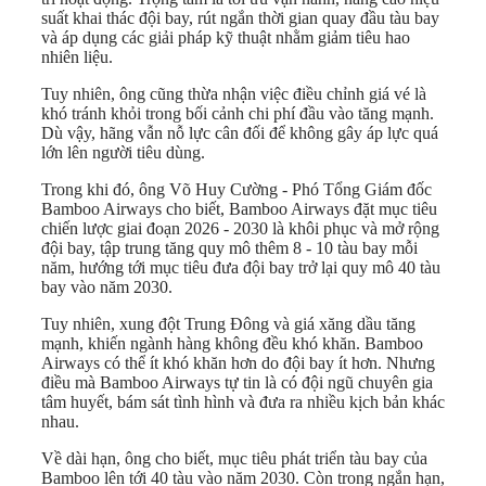
suất khai thác đội bay, rút ngắn thời gian quay đầu tàu bay
và áp dụng các giải pháp kỹ thuật nhằm giảm tiêu hao
nhiên liệu.
Tuy nhiên, ông cũng thừa nhận việc điều chỉnh giá vé là
khó tránh khỏi trong bối cảnh chi phí đầu vào tăng mạnh.
Dù vậy, hãng vẫn nỗ lực cân đối để không gây áp lực quá
lớn lên người tiêu dùng.
Trong khi đó, ông Võ Huy Cường - Phó Tổng Giám đốc
Bamboo Airways cho biết, Bamboo Airways đặt mục tiêu
chiến lược giai đoạn 2026 - 2030 là khôi phục và mở rộng
đội bay, tập trung tăng quy mô thêm 8 - 10 tàu bay mỗi
năm, hướng tới mục tiêu đưa đội bay trở lại quy mô 40 tàu
bay vào năm 2030.
Tuy nhiên, xung đột Trung Đông và giá xăng dầu tăng
mạnh, khiến ngành hàng không đều khó khăn. Bamboo
Airways có thể ít khó khăn hơn do đội bay ít hơn. Nhưng
điều mà Bamboo Airways tự tin là có đội ngũ chuyên gia
tâm huyết, bám sát tình hình và đưa ra nhiều kịch bản khác
nhau.
V
ề dài hạn
, ông cho biết,
mục tiêu phát triển tàu bay của
Bamboo lên tới 40 tàu
vào năm
2030. Còn trong ngắn hạn,