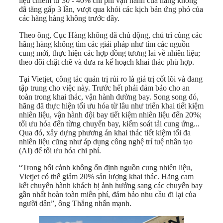
liệu chiếm từ 30 - 40% chi phí vận hành của hàng không
đã tăng gấp 3 lần, vượt qua khỏi các kịch bản ứng phó của
các hãng hàng không trước đây.
Theo ông
, Cục Hàng không đã chủ động, chủ trì cùng các
hãng hàng không tìm các giải pháp như tìm các nguồn
cung mới, thực hiện các hợp đồng tương lai về nhiên liệu;
theo dõi chặt chẽ và đưa ra kế hoạch khai thác phù hợp.
Tại Vietjet, công tác quản trị rủi ro là giá trị cốt lõi và đang
tập trung cho việc này. Trước hết phải đảm bảo cho an
toàn trong khai thác, vận hành đường bay. Song song đó,
hãng đã thực hiện tối ưu hóa từ lâu như triển khai tiết kiệm
nhiên liệu, vận hành đội bay tiết kiệm nhiên liệu đến 20%;
tối ưu hóa đến từng chuyến bay, kiểm soát tải cung ứng...
Qua đó, xây dựng phương án khai thác tiết kiệm tối đa
nhiên liệu cũng như áp dụng công nghệ trí tuệ nhân tạo
(AI) để tối ưu hóa chi phí.
“Trong bối cảnh không ổn định nguồn cung nhiên liệu,
Vietjet có thể giảm 20% sản lượng khai thác. Hãng cam
kết chuyển hành khách bị ảnh hưởng sang các chuyến bay
gần nhất hoàn toàn miễn phí, đảm bảo nhu cầu đi lại của
người dân”, ông Thắng nhấn mạnh.