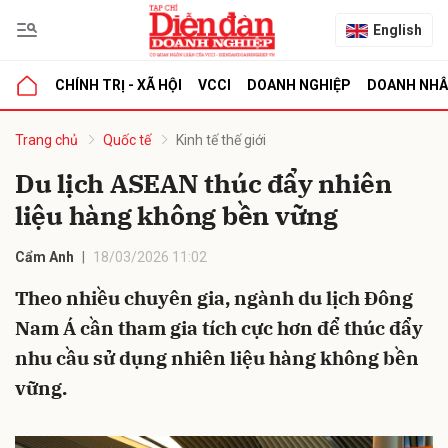
English
CHÍNH TRỊ - XÃ HỘI
VCCI
DOANH NGHIỆP
DOANH NH
bình luận
Trang chủ
Quốc tế
Kinh tế thế giới
Du lịch ASEAN thúc đẩy nhiên
liệu hàng không bền vững
Cẩm Anh
18/03/2026 11:02
Theo nhiều chuyên gia, ngành du lịch Đông
Nam Á cần tham gia tích cực hơn để thúc đẩy
Hủy
G
nhu cầu sử dụng nhiên liệu hàng không bền
vững.