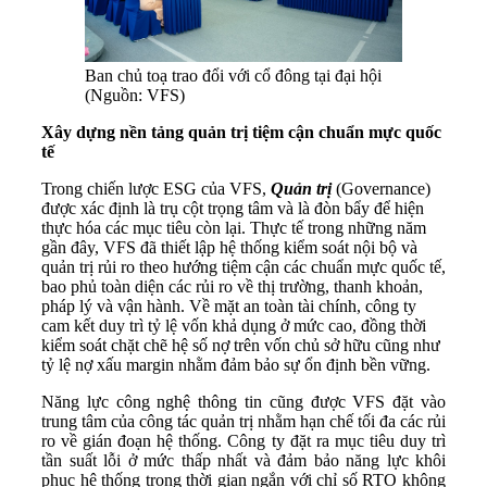
Ban chủ toạ trao đổi với cổ đông tại đại hội
(Nguồn: VFS)
Xây dựng nền tảng quản trị tiệm cận chuẩn mực quốc
tế
Trong chiến lược ESG của VFS,
Quản trị
(Governance)
được xác định là trụ cột trọng tâm và là đòn bẩy để hiện
thực hóa các mục tiêu còn lại. Thực tế trong những năm
gần đây, VFS đã thiết lập hệ thống kiểm soát nội bộ và
quản trị rủi ro theo hướng tiệm cận các chuẩn mực quốc tế,
bao phủ toàn diện các rủi ro về thị trường, thanh khoản,
pháp lý và vận hành. Về mặt an toàn tài chính, công ty
cam kết duy trì tỷ lệ vốn khả dụng ở mức cao, đồng thời
kiểm soát chặt chẽ hệ số nợ trên vốn chủ sở hữu cũng như
tỷ lệ nợ xấu margin nhằm đảm bảo sự ổn định bền vững.
Năng lực công nghệ thông tin cũng được VFS đặt vào
trung tâm của công tác quản trị nhằm hạn chế tối đa các rủi
ro về gián đoạn hệ thống. Công ty đặt ra mục tiêu duy trì
tần suất lỗi ở mức thấp nhất và đảm bảo năng lực khôi
phục hệ thống trong thời gian ngắn với chỉ số RTO không