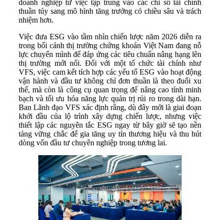
doanh nghiệp từ việc tập trung vào các chỉ số tài chính
thuần túy sang mô hình tăng trưởng có chiều sâu và trách
nhiệm hơn.
Việc đưa ESG vào tầm nhìn chiến lược năm 2026 diễn ra
trong bối cảnh thị trường chứng khoán Việt Nam đang nỗ
lực chuyển mình để đáp ứng các tiêu chuẩn nâng hạng lên
thị trường mới nổi. Đối với một tổ chức tài chính như
VFS, việc cam kết tích hợp các yếu tố ESG vào hoạt động
vận hành và đầu tư không chỉ đơn thuần là theo đuổi xu
thế, mà còn là công cụ quan trọng để nâng cao tính minh
bạch và tối ưu hóa năng lực quản trị rủi ro trong dài hạn.
Ban Lãnh đạo VFS xác định rằng, dù đây mới là giai đoạn
khởi đầu của lộ trình xây dựng chiến lược, nhưng việc
thiết lập các nguyên tắc ESG ngay từ bây giờ sẽ tạo nền
tảng vững chắc để gia tăng uy tín thương hiệu và thu hút
dòng vốn đầu tư chuyên nghiệp trong tương lai.