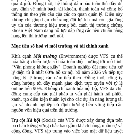
quá 4 giờ. Đồng thời, hệ thống đảm bảo tuân thủ đầy đủ
quy định về minh bạch tài khoản, thanh toán và công bố
thông tin theo yêu cầu của các cơ quan quản lý. Điều này
không chỉ giúp hạn chế xung đột lợi ích mà còn gia tăng
uy tín của thương hiệu trong bối cảnh thị trường chứng
khoán Việt Nam đang nỗ lực đáp ứng các tiêu chuẩn nâng
hạng lên thị trường mới nổi.
Mục tiêu số hoá vì môi trường và tài chính xanh
Khía cạnh
Môi trường
(Environment) được VFS cụ thể
hóa bằng chiến lược số hóa toàn diện hướng tới mô hình
"Văn phòng không giấy". Doanh nghiệp đặt mục tiêu xử
lý điện tử ít nhất 60% hồ sơ nội bộ năm 2026 và tiếp tục
nâng tỷ lệ trong các năm tiếp theo. Đồng thời, công ty
cũng hướng tới đẩy mạnh giao dịch trực tuyến với tỷ lệ
online trên 90%. Không chỉ xanh hóa nội bộ, VFS đã chủ
động cung cấp các giải pháp tư vấn phát hành trái phiếu
xanh, tạo điều kiện thuận lợi cho các dự án năng lượng tái
tạo và doanh nghiệp có định hướng bền vững tiếp cận
nguồn vốn hiệu quả trên thị trường.
Trụ cột
Xã hội
(Social) của VFS được xây dựng dựa trên
ba chân kiềng vững chắc bao gồm khách hàng, nhân sự và
cộng đồng. VFS tập trung vào việc bảo mật dữ liệu tuyệt