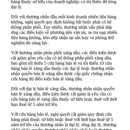
hàng thuộc sở hữu của doanh nghiệp; có tối thiểu 40 tổng
đại lý.
Đối với thương nhân đầu mối kinh doanh nhiên liệu hàng
không, nghị quyết quy định không bắt buộc phải có hệ
thống phân phối. Tuy nhiên, thương nhân vẫn phải đáp
ứng các điều kiện về phương tiện vận tải, xe tra nạp nhiên
liệu hàng không, kho tiếp nhận tại sân bay và phòng thử
nghiệm đủ năng lực.
Với thương nhân phân phối xăng dầu, các điều kiện được
cắt giảm gồm yêu cầu có hệ thống phân phối xăng dầu,
bao gồm tối thiểu 5 cửa hàng bán lẻ và tối thiểu 10 cửa
hàng bán lẻ xăng dầu thuộc các đại lý hoặc thương nhân
nhận quyền bán lẻ xăng dầu được cấp giấy chứng nhận
cửa hàng đủ điều kiện bán lẻ xăng dầu.
Đối với đại lý bán lẻ xăng dầu, thương nhân nhận quyền
bán lẻ xăng dầu, điều kiện được cắt giảm là yêu cầu có
cửa hàng bán lẻ xăng dầu thuộc sở hữu hoặc thuê với thời
hạn thuê từ 5 năm trở lên.
Với cửa hàng bán lẻ, nghị quyết cắt giảm quy định cửa
hàng phải thuộc sở hữu hoặc thuê với thời hạn thuê từ 5
năm trở lên của thương nhân là đại lý, tổng đại lý, thương
nhân nhận quyền, thương nhân phân phối hoặc thương