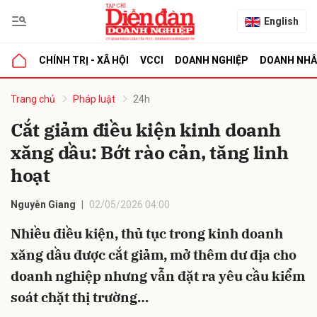
English
CHÍNH TRỊ - XÃ HỘI
VCCI
DOANH NGHIỆP
DOANH NH
bình luận
Trang chủ
Pháp luật
24h
Cắt giảm điều kiện kinh doanh
xăng dầu: Bớt rào cản, tăng linh
hoạt
Nguyễn Giang
02/05/2026 04:00
Nhiều điều kiện, thủ tục trong kinh doanh
Hủy
G
xăng dầu được cắt giảm, mở thêm dư địa cho
doanh nghiệp nhưng vẫn đặt ra yêu cầu kiểm
soát chặt thị trường…