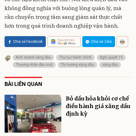
không đồng nghĩa với buông lỏng quản lý, mà
cần chuyển trọng tâm sang giám sát thực chất
hơn trong quá trình doanh nghiệp vận hành.
Theo dõi trên
Chia sẻ Facebook
Chia sẻ Zalo
Kinh doanh xăng dầu
Thủ tục hành chính
Nghị quyết 19
Thương nhân đầu mối
Thị trường xăng dầu
xăng dầu
BÀI LIÊN QUAN
Bỏ dầu hỏa khỏi cơ chế
điều hành giá xăng dầu
định kỳ