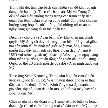
Trong khi đó, tính cấp bách của nhiều vấn đề kinh doanh
đang dần hạ nhiệt. Theo các báo cáo, Mỹ và Trung Quốc
đều có dấu hiệu xuống thang trong các tranh chấp liên
quan đến lệnh trừng phạt và công nghệ, đồng thời chuyển
hướng sang hợp tác nhằm ứng phó những rủi ro an ninh
ngày càng gia tăng từ trí tuệ nhân tạo.
Điều này cho thấy sự cân bằng đầy khó khăn mà chính
quyền Mỹ đang cố duy trì trong quan hệ thương mại giữa
hai nền kinh tế lớn nhất thế giới. Một mặt, ông Trump
muốn thúc đẩy hình ảnh các thỏa thuận đầu tư hàng tỷ
USD với nước ngoài; mặt khác, tại Washington ngày càng
hình thành sự đồng thuận rằng dòng vốn đầu tư từ Trung
Quốc có thể trở thành mối đe dọa đối với an ninh quốc gia
Mỹ.
Theo ông Scott Kennedy, Trung tâm Nghiên cứu Chiến
lược và Quốc tế (CSIS), Washington được cho là sẽ thúc
đẩy các thỏa thuận để Bắc Kinh tăng mua đậu nành, thịt
gia cầm, thịt bò, than đá, dầu mỏ, khí đốt và máy bay của
Boeing của Mỹ.
Chuyên gia này dự đoán ông Trump sẽ thảo luận kế hoạch
thành lập các tổ chức thương mại và đầu tư của Mỹ - được