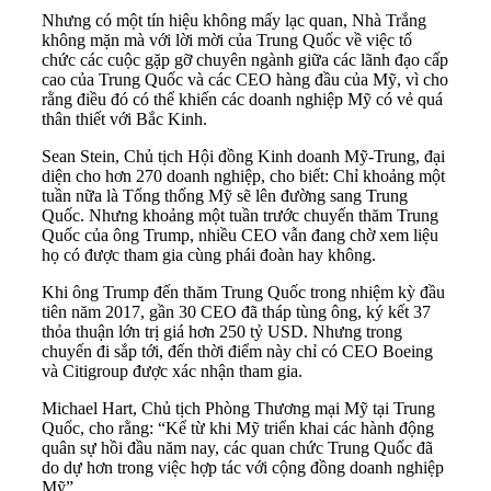
Nhưng có một tín hiệu không mấy lạc quan, Nhà Trắng
không mặn mà với lời mời của Trung Quốc về việc tổ
chức các cuộc gặp gỡ chuyên ngành giữa các lãnh đạo cấp
cao của Trung Quốc và các CEO hàng đầu của Mỹ, vì cho
rằng điều đó có thể khiến các doanh nghiệp Mỹ có vẻ quá
thân thiết với Bắc Kinh.
Sean Stein, Chủ tịch Hội đồng Kinh doanh Mỹ-Trung, đại
diện cho hơn 270 doanh nghiệp, cho biết: Chỉ khoảng một
tuần nữa là Tổng thống Mỹ sẽ lên đường sang Trung
Quốc. Nhưng khoảng một tuần trước chuyến thăm Trung
Quốc của ông Trump, nhiều CEO vẫn đang chờ xem liệu
họ có được tham gia cùng phái đoàn hay không.
Khi ông Trump đến thăm Trung Quốc trong nhiệm kỳ đầu
tiên năm 2017, gần 30 CEO đã tháp tùng ông, ký kết 37
thỏa thuận lớn trị giá hơn 250 tỷ USD. Nhưng trong
chuyến đi sắp tới, đến thời điểm này chỉ có CEO Boeing
và Citigroup được xác nhận tham gia.
Michael Hart, Chủ tịch Phòng Thương mại Mỹ tại Trung
Quốc, cho rằng: “Kể từ khi Mỹ triển khai các hành động
quân sự hồi đầu năm nay, các quan chức Trung Quốc đã
do dự hơn trong việc hợp tác với cộng đồng doanh nghiệp
Mỹ”.