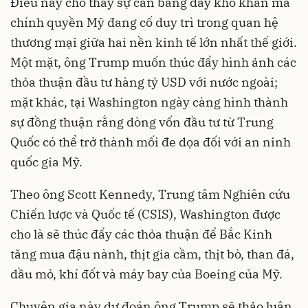
Điều này cho thấy sự cân bằng đầy khó khăn mà
chính quyền Mỹ đang cố duy trì trong quan hệ
thương mại giữa hai nền kinh tế lớn nhất thế giới.
Một mặt, ông Trump muốn thúc đẩy hình ảnh các
thỏa thuận đầu tư hàng tỷ USD với nước ngoài;
mặt khác, tại Washington ngày càng hình thành
sự đồng thuận rằng dòng vốn đầu tư từ Trung
Quốc có thể trở thành mối đe dọa đối với an ninh
quốc gia Mỹ.
Theo ông Scott Kennedy, Trung tâm Nghiên cứu
Chiến lược và Quốc tế (CSIS), Washington được
cho là sẽ thúc đẩy các thỏa thuận để Bắc Kinh
tăng mua đậu nành, thịt gia cầm, thịt bò, than đá,
dầu mỏ, khí đốt và máy bay của Boeing của Mỹ.
Chuyên gia này dự đoán ông Trump sẽ thảo luận