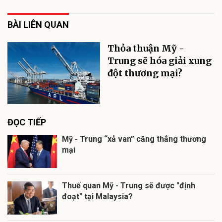
BÀI LIÊN QUAN
Thỏa thuận Mỹ -
Trung sẽ hóa giải xung
đột thương mại?
ĐỌC TIẾP
Mỹ - Trung “xả van” căng thẳng thương
mại
Thuế quan Mỹ - Trung sẽ được "định
đoạt" tại Malaysia?