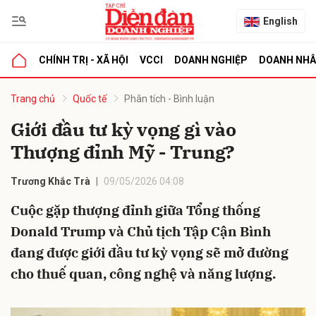
English
CHÍNH TRỊ - XÃ HỘI
VCCI
DOANH NGHIỆP
DOANH NH
bình luận
Trang chủ
Quốc tế
Phân tích - Bình luận
Giới đầu tư kỳ vọng gì vào
Thượng đỉnh Mỹ - Trung?
Trương Khắc Trà
09/05/2026 04:08
Cuộc gặp thượng đỉnh giữa Tổng thống
Donald Trump và Chủ tịch Tập Cận Bình
Hủy
G
đang được giới đầu tư kỳ vọng sẽ mở đường
cho thuế quan, công nghệ và năng lượng.