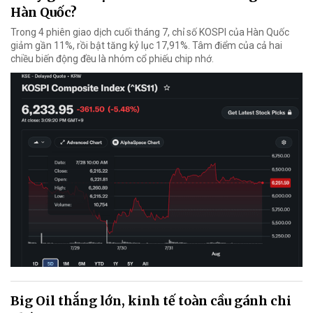
Hàn Quốc?
Trong 4 phiên giao dịch cuối tháng 7, chỉ số KOSPI của Hàn Quốc
giảm gần 11%, rồi bật tăng kỷ lục 17,91%. Tâm điểm của cả hai
chiều biến động đều là nhóm cổ phiếu chip nhớ.
Big Oil thắng lớn, kinh tế toàn cầu gánh chi