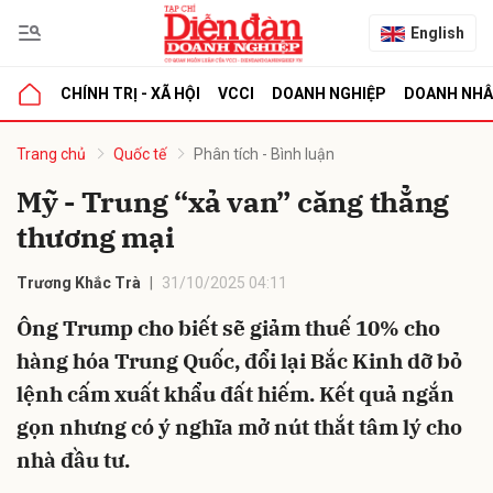
English
CHÍNH TRỊ - XÃ HỘI
VCCI
DOANH NGHIỆP
DOANH NH
bình luận
Trang chủ
Quốc tế
Phân tích - Bình luận
Mỹ - Trung “xả van” căng thẳng
thương mại
Trương Khắc Trà
31/10/2025 04:11
Ông Trump cho biết sẽ giảm thuế 10% cho
hàng hóa Trung Quốc, đổi lại Bắc Kinh dỡ bỏ
Hủy
G
lệnh cấm xuất khẩu đất hiếm. Kết quả ngắn
gọn nhưng có ý nghĩa mở nút thắt tâm lý cho
nhà đầu tư.