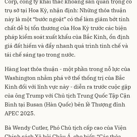
Corp, công ty khai thác khoáng sản quan trọng có
trụ sở tại Hoa Kỳ, nhận định: Những thỏa thuận
này là một “bước ngoặt” có thể làm giảm bớt tính
chất dễ bị tổn thương của Hoa Kỳ trước các biện
pháp kiểm soát xuất khẩu của Bắc Kinh, ổn định
giá đất hiếm và đẩy nhanh quá trình tinh chế và
tái chế sáng tạo trong nước.
Hàng loạt thỏa thuận - một phần trong nỗ lực của
Washington nhằm phá vỡ thế thống trị của Bắc
Kinh đối với lĩnh vực này - diễn ra trước cuộc gặp
của ông Trump với Chủ tịch Trung Quốc Tập Cận
Bình tại Busan (Hàn Quốc) bên lề Thượng đỉnh
APEC 2025.
Bà Wendy Cutler, Phó Chủ tịch cấp cao của Viện
Chính sách Xã hội Châu Á, cho biết: “Các thỏa