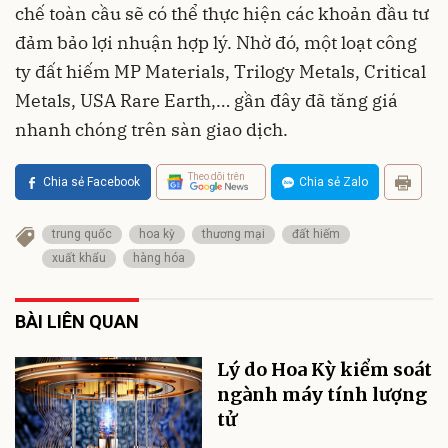
chế toàn cầu sẽ có thể thực hiện các khoản đầu tư
đảm bảo lợi nhuận hợp lý. Nhờ đó, một loạt công
ty đất hiếm MP Materials, Trilogy Metals, Critical
Metals, USA Rare Earth,… gần đây đã tăng giá
nhanh chóng trên sàn giao dịch.
Theo dõi trên
Chia sẻ Facebook
Chia sẻ Zalo
trung quốc
hoa kỳ
thương mại
đất hiếm
xuất khẩu
hàng hóa
BÀI LIÊN QUAN
Lý do Hoa Kỳ kiểm soát
ngành máy tính lượng
tử