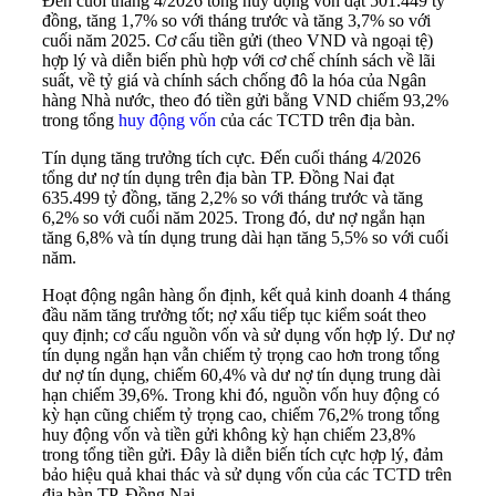
Đến cuối tháng 4/2026 tổng huy động vốn đạt 501.449 tỷ
đồng, tăng 1,7% so với tháng trước và tăng 3,7% so với
cuối năm 2025. Cơ cấu tiền gửi (theo VND và ngoại tệ)
hợp lý và diễn biến phù hợp với cơ chế chính sách về lãi
suất, về tỷ giá và chính sách chống đô la hóa của Ngân
hàng Nhà nước, theo đó tiền gửi bằng VND chiếm 93,2%
trong tổng
huy động vốn
của các TCTD trên địa bàn.
Tín dụng tăng trưởng tích cực
.
Đến cuối tháng 4/2026
tổng dư nợ tín dụng trên địa bàn TP. Đồng Nai đạt
635.499 tỷ đồng, tăng 2,2% so với tháng trước và tăng
6,2% so với cuối năm 2025. Trong đó, dư nợ ngắn hạn
tăng 6,8% và tín dụng trung dài hạn tăng 5,5% so với cuối
năm.
Hoạt động ngân hàng ổn định, kết quả kinh doanh 4 tháng
đầu năm tăng trưởng tốt; nợ xấu tiếp tục kiểm soát theo
quy định; cơ cấu nguồn vốn và sử dụng vốn hợp lý. Dư nợ
tín dụng ngắn hạn vẫn chiếm tỷ trọng cao hơn trong tổng
dư nợ tín dụng, chiếm 60,4% và dư nợ tín dụng trung dài
hạn chiếm 39,6%. Trong khi đó, nguồn vốn huy động có
kỳ hạn cũng chiếm tỷ trọng cao, chiếm 76,2% trong tổng
huy động vốn và tiền gửi không kỳ hạn chiếm 23,8%
trong tổng tiền gửi. Đây là diễn biến tích cực hợp lý, đảm
bảo hiệu quả khai thác và sử dụng vốn của các TCTD trên
địa bàn TP. Đồng Nai.