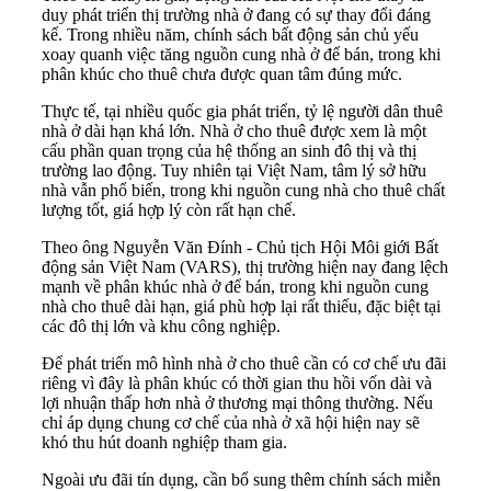
duy phát triển thị trường nhà ở đang có sự thay đổi đáng
kể. Trong nhiều năm, chính sách bất động sản chủ yếu
xoay quanh việc tăng nguồn cung nhà ở để bán, trong khi
phân khúc cho thuê chưa được quan tâm đúng mức.
Thực tế, tại nhiều quốc gia phát triển, tỷ lệ người dân thuê
nhà ở dài hạn khá lớn. Nhà ở cho thuê được xem là một
cấu phần quan trọng của hệ thống an sinh đô thị và thị
trường lao động. Tuy nhiên tại Việt Nam, tâm lý sở hữu
nhà vẫn phổ biến, trong khi nguồn cung nhà cho thuê chất
lượng tốt, giá hợp lý còn rất hạn chế.
Theo ông Nguyễn Văn Đính - Chủ tịch Hội Môi giới Bất
động sản Việt Nam (VARS), thị trường hiện nay đang lệch
mạnh về phân khúc nhà ở để bán, trong khi nguồn cung
nhà cho thuê dài hạn, giá phù hợp lại rất thiếu, đặc biệt tại
các đô thị lớn và khu công nghiệp.
Để phát triển mô hình nhà ở cho thuê cần có cơ chế ưu đãi
riêng vì đây là phân khúc có thời gian thu hồi vốn dài và
lợi nhuận thấp hơn nhà ở thương mại thông thường. Nếu
chỉ áp dụng chung cơ chế của nhà ở xã hội hiện nay sẽ
khó thu hút doanh nghiệp tham gia.
Ngoài ưu đãi tín dụng, cần bổ sung thêm chính sách miễn