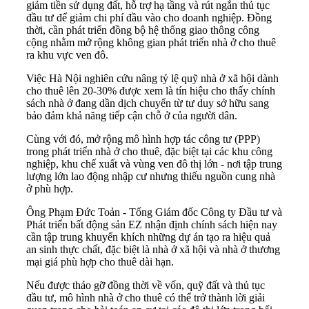
giảm tiền sử dụng đất, hỗ trợ hạ tầng và rút ngắn thủ tục
đầu tư để giảm chi phí đầu vào cho doanh nghiệp. Đồng
thời, cần phát triển đồng bộ hệ thống giao thông công
cộng nhằm mở rộng không gian phát triển nhà ở cho thuê
ra khu vực ven đô.
Việc Hà Nội nghiên cứu nâng tỷ lệ quỹ nhà ở xã hội dành
cho thuê lên 20-30% được xem là tín hiệu cho thấy chính
sách nhà ở đang dần dịch chuyển từ tư duy sở hữu sang
bảo đảm khả năng tiếp cận chỗ ở của người dân.
Cùng với đó, mở rộng mô hình hợp tác công tư (PPP)
trong phát triển nhà ở cho thuê, đặc biệt tại các khu công
nghiệp, khu chế xuất và vùng ven đô thị lớn - nơi tập trung
lượng lớn lao động nhập cư nhưng thiếu nguồn cung nhà
ở phù hợp.
Ông Phạm Đức Toản - Tổng Giám đốc Công ty Đầu tư và
Phát triển bất động sản EZ nhận định chính sách hiện nay
cần tập trung khuyến khích những dự án tạo ra hiệu quả
an sinh thực chất, đặc biệt là nhà ở xã hội và nhà ở thương
mại giá phù hợp cho thuê dài hạn.
Nếu được tháo gỡ đồng thời về vốn, quỹ đất và thủ tục
đầu tư, mô hình nhà ở cho thuê có thể trở thành lời giải