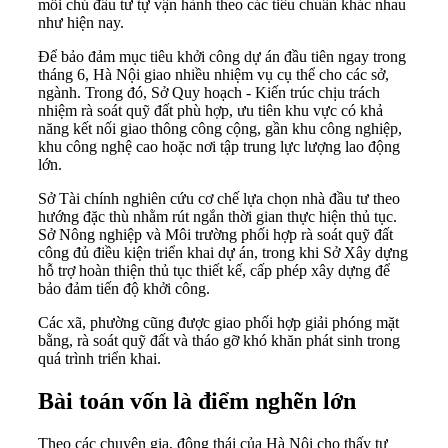
mỗi chủ đầu tư tự vận hành theo các tiêu chuẩn khác nhau
như hiện nay.
Để bảo đảm mục tiêu khởi công dự án đầu tiên ngay trong
tháng 6, Hà Nội giao nhiều nhiệm vụ cụ thể cho các sở,
ngành. Trong đó, Sở Quy hoạch - Kiến trúc chịu trách
nhiệm rà soát quỹ đất phù hợp, ưu tiên khu vực có khả
năng kết nối giao thông công cộng, gần khu công nghiệp,
khu công nghệ cao hoặc nơi tập trung lực lượng lao động
lớn.
Sở Tài chính nghiên cứu cơ chế lựa chọn nhà đầu tư theo
hướng đặc thù nhằm rút ngắn thời gian thực hiện thủ tục.
Sở Nông nghiệp và Môi trường phối hợp rà soát quỹ đất
công đủ điều kiện triển khai dự án, trong khi Sở Xây dựng
hỗ trợ hoàn thiện thủ tục thiết kế, cấp phép xây dựng để
bảo đảm tiến độ khởi công.
Các xã, phường cũng được giao phối hợp giải phóng mặt
bằng, rà soát quỹ đất và tháo gỡ khó khăn phát sinh trong
quá trình triển khai.
Bài toán vốn là điểm nghẽn lớn
Theo các chuyên gia, động thái của Hà Nội cho thấy tư