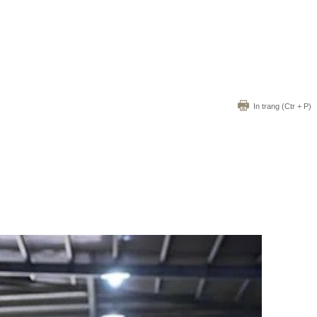
In trang
(Ctr + P)