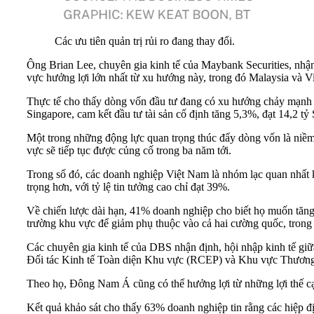
Các ưu tiên quản trị rủi ro đang thay đổi.
Ông Brian Lee, chuyên gia kinh tế của Maybank Securities, nhậ
vực hưởng lợi lớn nhất từ xu hướng này, trong đó Malaysia và V
Thực tế cho thấy dòng vốn đầu tư đang có xu hướng chảy mạnh v
Singapore, cam kết đầu tư tài sản cố định tăng 5,3%, đạt 14,2 
Một trong những động lực quan trọng thúc đẩy dòng vốn là niềm
vực sẽ tiếp tục được củng cố trong ba năm tới.
Trong số đó, các doanh nghiệp Việt Nam là nhóm lạc quan nhất 
trọng hơn, với tỷ lệ tin tưởng cao chỉ đạt 39%.
Về chiến lược dài hạn, 41% doanh nghiệp cho biết họ muốn tăng
trường khu vực để giảm phụ thuộc vào cả hai cường quốc, tron
Các chuyên gia kinh tế của DBS nhận định, hội nhập kinh tế gi
Đối tác Kinh tế Toàn diện Khu vực (RCEP) và Khu vực Thươn
Theo họ, Đông Nam Á cũng có thể hưởng lợi từ những lợi thế c
Kết quả khảo sát cho thấy 63% doanh nghiệp tin rằng các hiệp