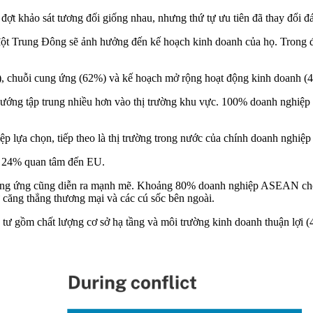
đợt khảo sát tương đối giống nhau, nhưng thứ tự ưu tiên đã thay đổi đ
đột Trung Đông sẽ ảnh hưởng đến kế hoạch kinh doanh của họ. Trong 
%), chuỗi cung ứng (62%) và kế hoạch mở rộng hoạt động kinh doanh (
hướng tập trung nhiều hơn vào thị trường khu vực. 100% doanh nghiệp
 lựa chọn, tiếp theo là thị trường trong nước của chính doanh nghiệ
à 24% quan tâm đến EU.
ung ứng cũng diễn ra mạnh mẽ. Khoảng 80% doanh nghiệp ASEAN cho b
ăng thẳng thương mại và các cú sốc bên ngoài.
 tư gồm chất lượng cơ sở hạ tầng và môi trường kinh doanh thuận lợi 