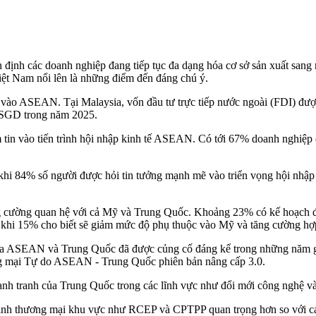
n định các doanh nghiệp đang tiếp tục đa dạng hóa cơ sở sản xuất sa
iệt Nam nổi lên là những điểm đến đáng chú ý.
ào ASEAN. Tại Malaysia, vốn đầu tư trực tiếp nước ngoài (FDI) được 
tỷ SGD trong năm 2025.
 tin vào tiến trình hội nhập kinh tế ASEAN. Có tới 67% doanh nghiệp 
khi 84% số người được hỏi tin tưởng mạnh mẽ vào triển vọng hội nhậ
 cường quan hệ với cả Mỹ và Trung Quốc. Khoảng 23% có kế hoạch đa 
g khi 15% cho biết sẽ giảm mức độ phụ thuộc vào Mỹ và tăng cường hợ
ữa ASEAN và Trung Quốc đã được củng cố đáng kể trong những năm gần
g mại Tự do ASEAN - Trung Quốc phiên bản nâng cấp 3.0.
ạnh tranh của Trung Quốc trong các lĩnh vực như đổi mới công nghệ v
 định thương mại khu vực như RCEP và CPTPP quan trọng hơn so với c