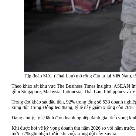
Tập đoàn SCG (Thái Lan) mở rộng đầu tư tại Việt Nam, ưu
Theo khảo sát khu vực The Business Times Insights: ASEAN Int
gồm Singapore, Malaysia, Indonesia, Thái Lan, Philippines và Vi
Trong đợt khảo sát đầu tiên, 92% trong tổng số 538 doanh nghiệp
xung đột Trung Đông leo thang, tỷ lệ này giảm xuống còn 76%.
Đáng chú ý, tỷ lệ lãnh đạo doanh nghiệp đánh giá triển vọng k
Khi được hỏi về kỳ vọng doanh thu năm 2026 so với năm trước, 
mức 77% ghi nhận trước khi cuộc xung đột này xảy ra.