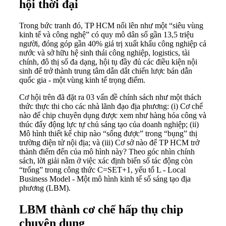
hội thời đại
Trong bức tranh đó, TP HCM nổi lên như một “siêu vùng
kinh tế và công nghệ” có quy mô dân số gần 13,5 triệu
người, đóng góp gần 40% giá trị xuất khẩu công nghiệp cả
nước và sở hữu hệ sinh thái công nghiệp, logistics, tài
chính, đô thị số đa dạng, hội tụ đầy đủ các điều kiện nội
sinh để trở thành trung tâm dẫn dắt chiến lược bán dẫn
quốc gia - một vùng kinh tế trọng điểm.
Cơ hội trên đã đặt ra 03 vấn đề chính sách như một thách
thức thực thi cho các nhà lãnh đạo địa phương: (i) Cơ chế
nào để chip chuyên dụng được xem như hàng hóa công và
thúc đẩy động lực tự chủ sáng tạo của doanh nghiệp; (ii)
Mô hình thiết kế chip nào “sống được” trong “bụng” thị
trường điện tử nội địa; và (iii) Cơ sở nào để TP HCM trở
thành điểm đến của mô hình này? Theo góc nhìn chính
sách, lời giải nằm ở việc xác định biến số tác động còn
“trống” trong công thức C=SET+1, yếu tố L - Local
Business Model - Một mô hình kinh tế số sáng tạo địa
phương (LBM).
LBM thành cơ chế hấp thụ chip
chuyên dụng