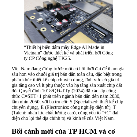
“Thiết bị biên đám mây Edge AI Made-in
Vietnam" được thiết kế và phát triển bởi Công
ty CP Công nghệ TK25.
Việt Nam đang đứng trước một cơ hội thời đại để tham gia
sâu hơn vào chuỗi giá trị bán dẫn toàn cầu, đặc biệt trong
phân khúc thiết kế chip chuyên dụng, lĩnh vực có giá trị
gia tăng cao và ít phụ thuộc vào hạ tầng sản xuất chip đắt
đỏ. Quyết định 1018/QĐ-TTg (2024) đã xác lập công
thức C=SET+1 phát triển ngành bán dẫn đến năm 2030,
tầm nhìn 2050, với ba trụ cột: S (Specialized: thiết kế chip
chuyên dụng), E (Electronics: công nghiệp điện tử), T
(Talent: nhân lực chất lượng cao), cùng yếu tố “+1” đại
diện cho lợi thế địa chính trị và kinh tế của Việt Nam.
Bối cảnh mới của TP HCM và cơ