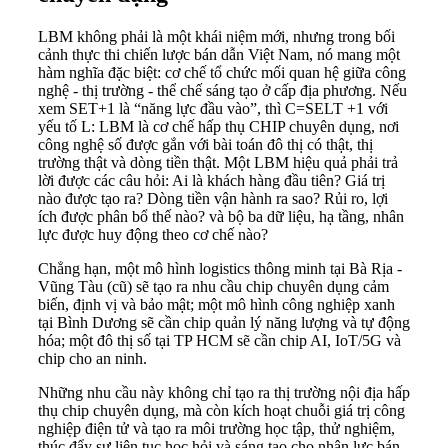
LBM không phải là một khái niệm mới, nhưng trong bối
cảnh thực thi chiến lược bán dẫn Việt Nam, nó mang một
hàm nghĩa đặc biệt: cơ chế tổ chức mối quan hệ giữa công
nghệ - thị trường - thể chế sáng tạo ở cấp địa phương. Nếu
xem SET+1 là “năng lực đầu vào”, thì C=SELT +1 với
yếu tố L: LBM là cơ chế hấp thụ CHIP chuyên dụng, nơi
công nghệ số được gắn với bài toán đô thị có thật, thị
trường thật và dòng tiền thật. Một LBM hiệu quả phải trả
lời được các câu hỏi: Ai là khách hàng đầu tiên? Giá trị
nào được tạo ra? Dòng tiền vận hành ra sao? Rủi ro, lợi
ích được phân bổ thế nào? và bộ ba dữ liệu, hạ tầng, nhân
lực được huy động theo cơ chế nào?
Chẳng hạn, một mô hình logistics thông minh tại Bà Rịa -
Vũng Tàu (cũ) sẽ tạo ra nhu cầu chip chuyên dụng cảm
biến, định vị và bảo mật; một mô hình công nghiệp xanh
tại Bình Dương sẽ cần chip quản lý năng lượng và tự động
hóa; một đô thị số tại TP HCM sẽ cần chip AI, IoT/5G và
chip cho an ninh.
Những nhu cầu này không chỉ tạo ra thị trường nội địa hấp
thụ chip chuyên dụng, mà còn kích hoạt chuỗi giá trị công
nghiệp điện tử và tạo ra môi trường học tập, thử nghiệm,
thúc đẩy sự liên tục học hỏi và sáng tạo cho nhân lực bán