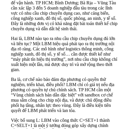
để vận hành. TP HCM; Bình Dương; Bà Rịa – Vũng Tàu
cần xác lập 3 đến 5 doanh nghiệp đầu tàu trong các lĩnh
vực có nhu cầu chip chuyên dụng cao, như cảng biển,
công nghiệp xanh, đô thị số, quốc phòng, an ninh, y tế số.
Đây là những đơn vị có khả năng đặt bài toán thiết kế chip
chuyên dụng và dẫn dắt hệ sinh thái.
Hai là, LBM nào tạo ra nhu cầu chip chuyên dụng đủ lớn
và liên tục? Một LBM hiệu quả phải tạo ra thị trường nội
địa rõ ràng. Các mô hình như logistics thông minh, công
nghiệp xanh, đô thị số, y tế số… cần được thiết kế như
“máy phát tín hiệu thị trường”, nơi nhu cầu chip không chỉ
xuất hiện một lần, mà được duy trì và mở rộng theo thời
gian.
Ba là, cơ chế nào bảo đảm địa phương có quyền thử
nghiệm, triển khai, điều phối? LBM chỉ có giá trị nếu địa
phương có quyền tự chủ chính sách. TP HCM cần một
“Vùng chính sách bán dẫn đặc biệt” với sandbox cơ chế
mua sắm công cho chip nội địa, và được chủ động điều
phối hạ tầng, nhân lực theo vùng. Đây là điều kiện tiên
quyết để LBM phát triển và lan tỏa.
Việc bổ sung L: LBM vào công thức C=SET+1 thành
C=SELT+1 là một ý tưởng đóng góp xây dựng chính