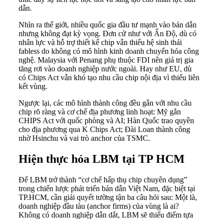
dẫn.
Nhìn ra thế giới, nhiều quốc gia đầu tư mạnh vào bán dẫn
nhưng không đạt kỳ vọng. Đơn cử như với Ấn Độ, dù có
nhân lực và hỗ trợ thiết kế chip vẫn thiếu hệ sinh thái
fabless do không có mô hình kinh doanh chuyển hóa công
nghệ. Malaysia với Penang phụ thuộc FDI nên giá trị gia
tăng rơi vào doanh nghiệp nước ngoài. Hay như EU, dù
có Chips Act vẫn khó tạo nhu cầu chip nội địa vì thiếu liên
kết vùng.
Ngược lại, các mô hình thành công đều gắn với nhu cầu
chip rõ ràng và cơ chế địa phương linh hoạt: Mỹ gắn
CHIPS Act với quốc phòng và AI; Hàn Quốc trao quyền
cho địa phương qua K Chips Act; Đài Loan thành công
nhờ Hsinchu và vai trò anchor của TSMC.
Hiện thực hóa LBM tại TP HCM
Để LBM trở thành “cơ chế hấp thụ chip chuyên dụng”
trong chiến lược phát triển bán dẫn Việt Nam, đặc biệt tại
TP.HCM, cần giải quyết tường tận ba câu hỏi sau: Một là,
doanh nghiệp đầu tàu (anchor firms) của vùng là ai?
Không có doanh nghiệp dẫn dắt, LBM sẽ thiếu điểm tựa