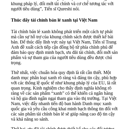
khung pháp lý, đổi mới tài chính và cơ chế tương tác với
người tiêu dùng”, Tiến sĩ Qureshi nói.
Thúc đẩy tài chính bán lẻ xanh tại Việt Nam
Tài chính bán lẻ xanh không phát triển một cách tự phát
mà cần sự hỗ trợ của khung chính sách được thiết kế bài
bản. Để thúc đẩy lĩnh vực này tại Việt Nam, Tiến sĩ Trang
Anh đề xuất cách tiếp cận đồng bộ từ phía chính phủ để
đảm bảo quy định minh bạch, ưu đãi tài chính, đổi mới sản
phẩm và sự tham gia của người tiêu dùng đều được chú
trọng.
Thứ nhất, việc chuẩn hóa quy định là rất cần thiết. Một
danh mục phân loại xanh rõ ràng và đáng tin cậy, phù hợp
với các thông lệ quốc tế như khung pháp lý của EU, là rất
quan trọng. Kinh nghiệm cho thấy định nghĩa không rõ
ràng về các sản phẩm “xanh” có thể khiến cả ngân hàng
và hộ gia đình ngần ngại tham gia vào thị trường. Tại Việt
Nam, việc đẩy nhanh tiến độ ban hành Danh mục xanh
quốc gia và yêu cầu công khai minh bạch thông tin đối với
các sản phẩm tài chính bán lẻ sẽ giúp nâng cao độ tin cậy
và khả năng so sánh.
Thứ hai, ưu đãi tài chính được thiết kế cho các đối tượng