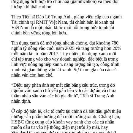
ứng dụng tích hợp trò chơi hóa (gamification) và theo dõi
lượng khí thải carbon.
Theo Tiến sĩ Đào Lê Trang Anh, giảng viên cấp cao ngành
Tài chính tại RMIT Việt Nam, tài chính bán lẻ xanh tại
Việt Nam là một phân khúc mới nổi trong bức tranh tài
chính bền vững rộng lớn hơn.
Tín dụng xanh đã mở rộng nhanh chóng, đạt khoảng 780
nghìn tỷ đồng vào cuối năm 2025 và tăng trưởng hơn 20%
mỗi năm kể từ năm 2017. Tuy nhiên, tín dụng xanh mới
chỉ tập trung vào cho vay doanh nghiệp, đặc biệt là trong
lĩnh vực nông nghiệp xanh, năng lượng tái tạo, công trình
xanh và giao thông vận tải xanh. Sự tham gia của các cá
nhân vẫn còn hạn chế.
“Điều này phản ánh sự mất cân bằng cấu trúc, trong đó
nguồn vốn xanh chủ yếu gắn liền với các dự án và chưa
thâm nhập sâu vào các hộ gia đình”, Tiến sĩ Trang Anh
nhận định.
Ở cấp độ bán lẻ, các tổ chức tài chính đã bắt đầu giới thiệu
những sản phẩm hướng đến môi trường xanh. Chẳng hạn,
HSBC từng cung cấp khoản vay xanh cho các cá nhân
muốn đầu tư vào hệ thống điện mặt trời áp mái, hay
Standard Chartered đưa ra các sản phẩm vay mua nhà ở