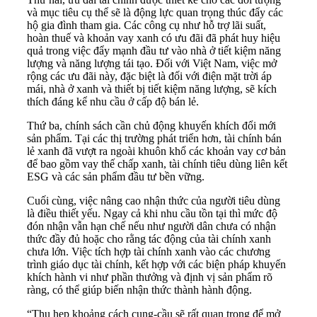
và mục tiêu cụ thể sẽ là động lực quan trọng thúc đẩy các
hộ gia đình tham gia. Các công cụ như hỗ trợ lãi suất,
hoàn thuế và khoản vay xanh có ưu đãi đã phát huy hiệu
quả trong việc đẩy mạnh đầu tư vào nhà ở tiết kiệm năng
lượng và năng lượng tái tạo. Đối với Việt Nam, việc mở
rộng các ưu đãi này, đặc biệt là đối với điện mặt trời áp
mái, nhà ở xanh và thiết bị tiết kiệm năng lượng, sẽ kích
thích đáng kể nhu cầu ở cấp độ bán lẻ.
Thứ ba, chính sách cần chủ động khuyến khích đổi mới
sản phẩm. Tại các thị trường phát triển hơn, tài chính bán
lẻ xanh đã vượt ra ngoài khuôn khổ các khoản vay cơ bản
để bao gồm vay thế chấp xanh, tài chính tiêu dùng liên kết
ESG và các sản phẩm đầu tư bền vững.
Cuối cùng, việc nâng cao nhận thức của người tiêu dùng
là điều thiết yếu. Ngay cả khi nhu cầu tồn tại thì mức độ
đón nhận vẫn hạn chế nếu như người dân chưa có nhận
thức đầy đủ hoặc cho rằng tác động của tài chính xanh
chưa lớn. Việc tích hợp tài chính xanh vào các chương
trình giáo dục tài chính, kết hợp với các biện pháp khuyến
khích hành vi như phần thưởng và định vị sản phẩm rõ
ràng, có thể giúp biến nhận thức thành hành động.
“Thu hẹp khoảng cách cung-cầu sẽ rất quan trọng để mở