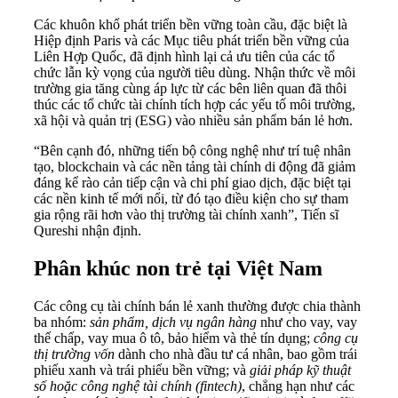
Các khuôn khổ phát triển bền vững toàn cầu, đặc biệt là
Hiệp định Paris và các Mục tiêu phát triển bền vững của
Liên Hợp Quốc, đã định hình lại cả ưu tiên của các tổ
chức lẫn kỳ vọng của người tiêu dùng. Nhận thức về môi
trường gia tăng cùng áp lực từ các bên liên quan đã thôi
thúc các tổ chức tài chính tích hợp các yếu tố môi trường,
xã hội và quản trị (ESG) vào nhiều sản phẩm bán lẻ hơn.
“Bên cạnh đó, những tiến bộ công nghệ như trí tuệ nhân
tạo, blockchain và các nền tảng tài chính di động đã giảm
đáng kể rào cản tiếp cận và chi phí giao dịch, đặc biệt tại
các nền kinh tế mới nổi, từ đó tạo điều kiện cho sự tham
gia rộng rãi hơn vào thị trường tài chính xanh”, Tiến sĩ
Qureshi nhận định.
Phân khúc non trẻ tại Việt Nam
Các công cụ tài chính bán lẻ xanh thường được chia thành
ba nhóm:
sản phẩm, dịch vụ ngân hàng
như cho vay, vay
thế chấp, vay mua ô tô, bảo hiểm và thẻ tín dụng;
công cụ
thị trường vốn
dành cho nhà đầu tư cá nhân, bao gồm trái
phiếu xanh và trái phiếu bền vững; và
giải pháp kỹ thuật
số hoặc công nghệ tài chính (fintech)
, chẳng hạn như các