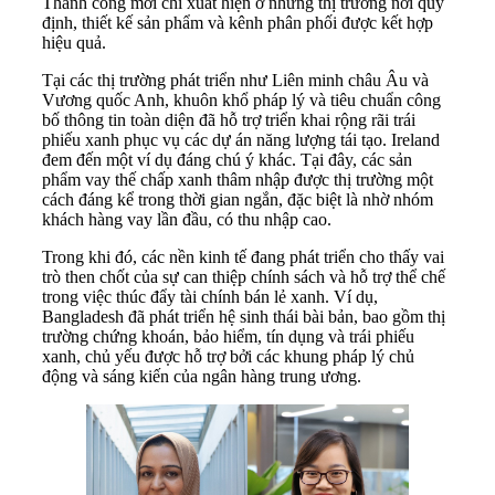
Thành công mới chỉ xuất hiện ở những thị trường nơi quy
định, thiết kế sản phẩm và kênh phân phối được kết hợp
hiệu quả.
Tại các thị trường phát triển như Liên minh châu Âu và
Vương quốc Anh, khuôn khổ pháp lý và tiêu chuẩn công
bố thông tin toàn diện đã hỗ trợ triển khai rộng rãi trái
phiếu xanh phục vụ các dự án năng lượng tái tạo. Ireland
đem đến một ví dụ đáng chú ý khác. Tại đây, các sản
phẩm vay thế chấp xanh thâm nhập được thị trường một
cách đáng kể trong thời gian ngắn, đặc biệt là nhờ nhóm
khách hàng vay lần đầu, có thu nhập cao.
Trong khi đó, các nền kinh tế đang phát triển cho thấy vai
trò then chốt của sự can thiệp chính sách và hỗ trợ thể chế
trong việc thúc đẩy tài chính bán lẻ xanh. Ví dụ,
Bangladesh đã phát triển hệ sinh thái bài bản, bao gồm thị
trường chứng khoán, bảo hiểm, tín dụng và trái phiếu
xanh, chủ yếu được hỗ trợ bởi các khung pháp lý chủ
động và sáng kiến của ngân hàng trung ương.