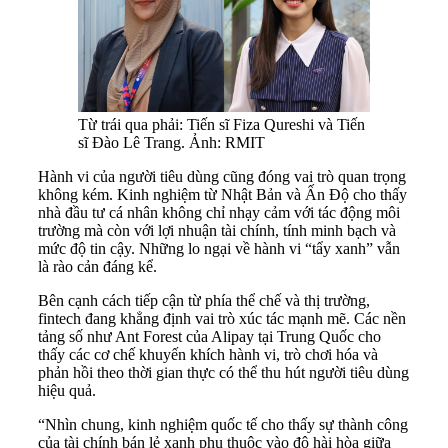
Từ trái qua phải: Tiến sĩ Fiza Qureshi và Tiến
sĩ Đào Lê Trang. Ảnh: RMIT
Hành vi của người tiêu dùng cũng đóng vai trò quan trọng
không kém. Kinh nghiệm từ Nhật Bản và Ấn Độ cho thấy
nhà đầu tư cá nhân không chỉ nhạy cảm với tác động môi
trường mà còn với lợi nhuận tài chính, tính minh bạch và
mức độ tin cậy. Những lo ngại về hành vi “tẩy xanh” vẫn
là rào cản đáng kể.
Bên cạnh cách tiếp cận từ phía thể chế và thị trường,
fintech đang khẳng định vai trò xúc tác mạnh mẽ. Các nền
tảng số như Ant Forest của Alipay tại Trung Quốc cho
thấy các cơ chế khuyến khích hành vi, trò chơi hóa và
phản hồi theo thời gian thực có thể thu hút người tiêu dùng
hiệu quả.
“Nhìn chung, kinh nghiệm quốc tế cho thấy sự thành công
của tài chính bán lẻ xanh phụ thuộc vào độ hài hòa giữa