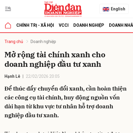
English
CHÍNH TRỊ - XÃ HỘI
VCCI
DOANH NGHIỆP
DOANH NH
bình luận
Trang chủ
Doanh nghiệp
Mở rộng tài chính xanh cho
doanh nghiệp đầu tư xanh
Hạnh Lê
22/02/2026 20:05
Để thúc đẩy chuyển đổi xanh, cần hoàn thiện
các công cụ tài chính, huy động nguồn vốn
Hủy
G
dài hạn từ khu vực tư nhân hỗ trợ doanh
nghiệp đầu tư xanh.