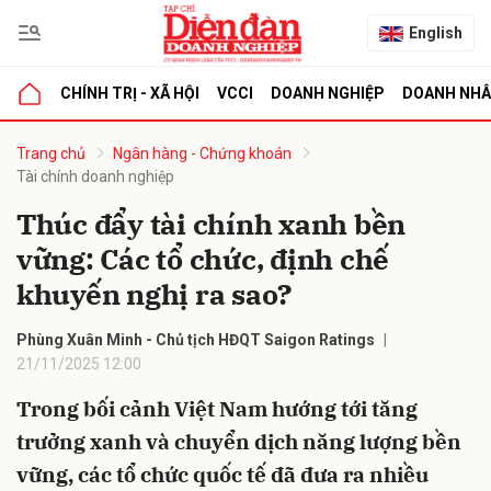
English
CHÍNH TRỊ - XÃ HỘI
VCCI
DOANH NGHIỆP
DOANH NH
bình luận
Trang chủ
Ngân hàng - Chứng khoán
Tài chính doanh nghiệp
Thúc đẩy tài chính xanh bền
vững: Các tổ chức, định chế
khuyến nghị ra sao?
Phùng Xuân Minh - Chủ tịch HĐQT Saigon Ratings
21/11/2025 12:00
Hủy
G
Trong bối cảnh Việt Nam hướng tới tăng
trưởng xanh và chuyển dịch năng lượng bền
vững, các tổ chức quốc tế đã đưa ra nhiều