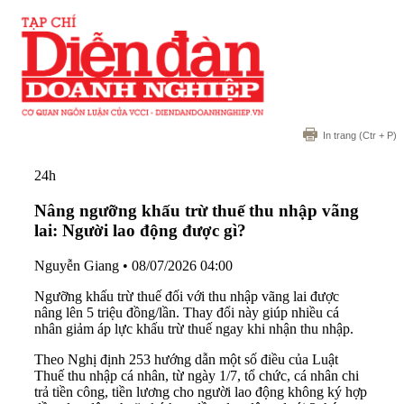
In trang
(Ctr + P)
24h
Nâng ngưỡng khấu trừ thuế thu nhập vãng
lai: Người lao động được gì?
Nguyễn Giang
•
08/07/2026 04:00
Ngưỡng khấu trừ thuế đối với thu nhập vãng lai được
nâng lên 5 triệu đồng/lần. Thay đổi này giúp nhiều cá
nhân giảm áp lực khấu trừ thuế ngay khi nhận thu nhập.
Theo Nghị định 253 hướng dẫn một số điều của Luật
Thuế thu nhập cá nhân, từ ngày 1/7, tổ chức, cá nhân chi
trả tiền công, tiền lương cho người lao động không ký hợp