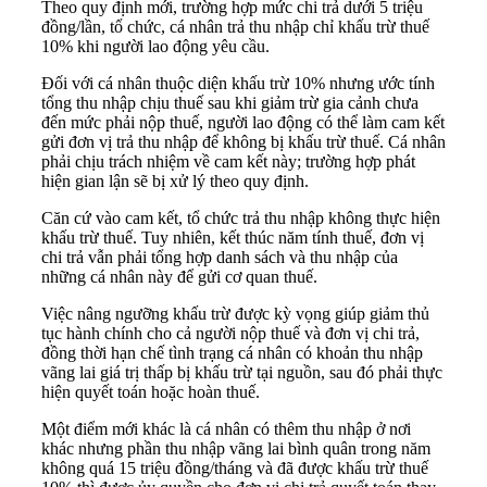
Theo quy định mới, trường hợp mức chi trả dưới 5 triệu
đồng/lần, tổ chức, cá nhân trả thu nhập chỉ khấu trừ thuế
10% khi người lao động yêu cầu.
Đối với cá nhân thuộc diện khấu trừ 10% nhưng ước tính
tổng thu nhập chịu thuế sau khi giảm trừ gia cảnh chưa
đến mức phải nộp thuế, người lao động có thể làm cam kết
gửi đơn vị trả thu nhập để không bị khấu trừ thuế. Cá nhân
phải chịu trách nhiệm về cam kết này; trường hợp phát
hiện gian lận sẽ bị xử lý theo quy định.
Căn cứ vào cam kết, tổ chức trả thu nhập không thực hiện
khấu trừ thuế. Tuy nhiên, kết thúc năm tính thuế, đơn vị
chi trả vẫn phải tổng hợp danh sách và thu nhập của
những cá nhân này để gửi cơ quan thuế.
Việc nâng ngưỡng khấu trừ được kỳ vọng giúp giảm thủ
tục hành chính cho cả người nộp thuế và đơn vị chi trả,
đồng thời hạn chế tình trạng cá nhân có khoản thu nhập
vãng lai giá trị thấp bị khấu trừ tại nguồn, sau đó phải thực
hiện quyết toán hoặc hoàn thuế.
Một điểm mới khác là cá nhân có thêm thu nhập ở nơi
khác nhưng phần thu nhập vãng lai bình quân trong năm
không quá 15 triệu đồng/tháng và đã được khấu trừ thuế