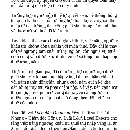
10% thì được ủy quyền cho đơn vị chi trả quyết toán thay
nếu đáp ứng điều kiện theo quy định.
Trường hợp người nộp thuế tự quyết toán, hệ thống thông
tin quản lý thuế sẽ hỗ trợ tổng hợp toàn bộ các nguồn thu
nhập từ tiền lương, tiền công phát sinh trong năm tính thuế
và được trừ số thuế đã khấu trừ.
Tuy nhiên, theo các chuyên gia về thuế, việc nâng ngưỡng
khấu trừ không đồng nghĩa với miễn thuế. Đây chỉ là thay
đổi về ngưỡng tạm khấu trừ tại nguồn, còn nghĩa vụ thuế
cuối cùng vẫn được xác định trên cơ sở tổng thu nhập chịu
thuế trong năm.
Thực tế thời gian qua, đã có trường hợp người nộp thuế
phát sinh các khoản thu nhập vãng lai nhỏ, thậm chí chỉ
vài trăm nghìn đồng/lần, nhưng cuối năm quên kê khai,
dẫn tới bị truy thu và phạt chậm nộp. Vì vậy, bên cạnh mặt
thuận lợi, quy định mới cũng đặt ra yêu cầu người có
nhiều nguồn thu nhập phải chủ động theo dõi nghĩa vụ
thuế của mình.
Trao đổi với
Diễn đàn Doanh nghiệp
, Luật sư Lê Thị
Nhung – Giám đốc Công ty Luật L&A Legal Experts cho
rằng việc nâng ngưỡng khấu trừ thuế thu nhập vãng lai từ
2 triệu đồng/lần lên 5 triệu đồng/lần là điều chỉnh phù hợp