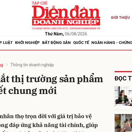
GIỚI THIỆU
bình luận
Thứ Năm,
06/08/2026
P LUẬT
KHỞI NGHIỆP
BẤT ĐỘNG SẢN
QUỐC TẾ
NGÂN HÀNG - CHỨN
ng
Thông tin doanh nghiệp
ĐỌC T
Hủy
G
óng đáp ứng khả năng tài chính, giúp