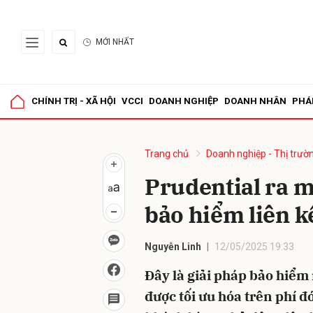
Hà Nội
32°C
/ 26 - 32°C
MỚI NHẤT
Gửi 
CHÍNH TRỊ - XÃ HỘI
VCCI
DOANH NGHIỆP
DOANH NHÂN
PHÁ
Trang chủ
Doanh nghiệp - Thị trườ
Nguyễn Linh
12/05/2025 19:33
được tối ưu hóa trên phí đ