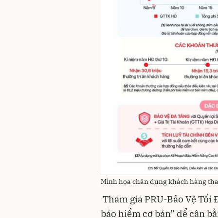
bảo hiểm cơ bản”‏‏ để cân bằng quyền lợi bảo vệ và tích lũy hoặc ‏‏“kế