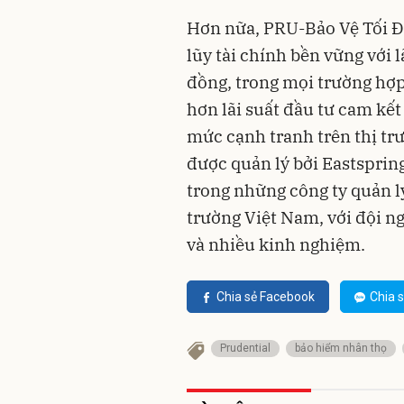
lũy tài chính bền vững với 
đồng, trong mọi trường hợp
hơn lãi suất đầu tư cam kế
mức cạnh tranh trên thị tr
được quản lý bởi Eastsprin
trong những công ty quản lý
trường Việt Nam, với đội n
Chia sẻ Facebook
Chia s
Prudential
bảo hiểm nhân thọ