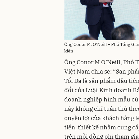
Ông Conor M. O’Neill – Phó Tổng Giá
kiện
Việt Nam chia sẻ: “Sản ph
Tối Đa là sản phẩm đầu tiê
đổi của Luật Kinh doanh Bả
doanh nghiệp hình mẫu của
này không chỉ tuân thủ the
quyền lợi của khách hàng l
tiến, thiết kế nhằm cung cấ
trên mỗi đồng phí tham gia