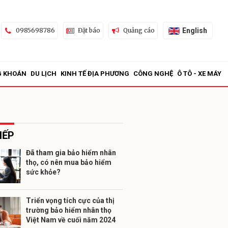
English
0985698786
Đặt báo
Quảng cáo
G KHOÁN
DU LỊCH
KINH TẾ ĐỊA PHƯƠNG
CÔNG NGHỆ
Ô TÔ - XE MÁY
IẾP
Đã tham gia bảo hiểm nhân
thọ, có nên mua bảo hiểm
ửi
sức khỏe?
Triển vọng tích cực của thị
trường bảo hiểm nhân thọ
Việt Nam về cuối năm 2024