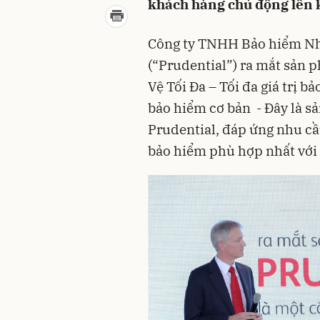
Công ty TNHH Bảo hiểm Nh
(“Prudential”) ra mắt ‏‏sản phẩm bảo hiểm liên kết chung PRU-Bảo
Vệ Tối Đa – Tối đa giá trị b
bảo hiểm cơ bản ‏‏-‏‏ ‏‏ Đây là sản phẩm bảo hiểm nhân thọ mới nhất của
Prudential, đáp ứng nhu cầ
bảo hiểm phù hợp nhất với 