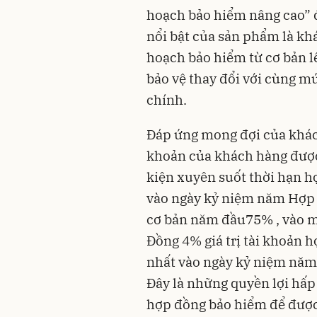
hoạch bảo hiểm nâng cao”‏‏ để tối ưu quyền lợi bảo vệ tài chính. Điểm
nổi bật của sản phẩm là khách hàng có thể 
hoạch bảo hiểm‏‏ từ cơ bản lên nâng cao hoặc ngược lại khi nhu cầu
bảo vệ thay đổi ‏‏với cùng mức phí bảo hiểm cơ bản của sản phẩm
khoản của khách hàng được 
kiện xuyên suốt thời hạn 
vào ngày kỷ niệm năm Hợp Đồng thứ ‏‏10 lên tới 
cơ bản năm đầu‏‏, ‏‏75% vào‏‏ ‏‏mỗi 05 năm‏‏ sau đó; Thưởng Duy Trì Hợp
Đồng 4% giá trị tài khoản 
nhất vào ngày kỷ niệm năm
Đây là những quyền lợi hấp