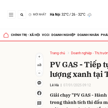
Hà Nội
32°C
/ 26 - 32°C
MỚI NHẤT
Gửi 
CHÍNH TRỊ - XÃ HỘI
VCCI
DOANH NGHIỆP
DOANH NHÂN
PHÁ
Trang chủ
Doanh nghiệp - Thị trườ
PV GAS - Tiếp t
lượng xanh tại
Lê Hà
07/01/2025 09:12
Giải chạy "PV GAS - Hành
trong thành tích thi đấu 