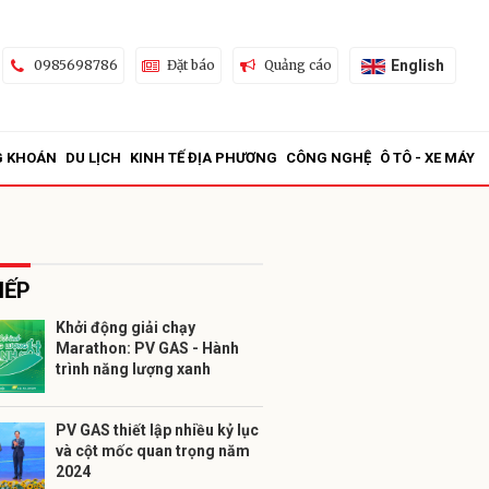
English
0985698786
Đặt báo
Quảng cáo
G KHOÁN
DU LỊCH
KINH TẾ ĐỊA PHƯƠNG
CÔNG NGHỆ
Ô TÔ - XE MÁY
IẾP
Khởi động giải chạy
Marathon: PV GAS - Hành
ửi
trình năng lượng xanh
PV GAS thiết lập nhiều kỷ lục
và cột mốc quan trọng năm
2024