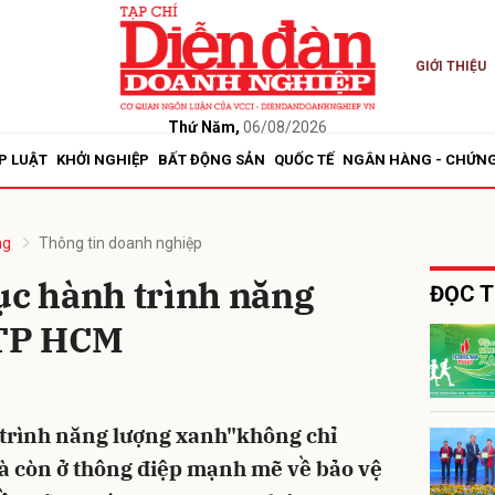
GIỚI THIỆU
bình luận
Thứ Năm,
06/08/2026
P LUẬT
KHỞI NGHIỆP
BẤT ĐỘNG SẢN
QUỐC TẾ
NGÂN HÀNG - CHỨN
ng
Thông tin doanh nghiệp
ục hành trình năng
ĐỌC T
 TP HCM
Hủy
G
 trình năng lượng xanh"không chỉ
mà còn ở thông điệp mạnh mẽ về bảo vệ