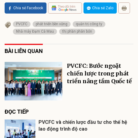
Theo dõi trên
Chia sẻ Facebook
Chia sẻ Zalo
PVCFC
phát triển bền vững
quản trị công ty
Nhà máy Đạm Cà Mau
thị phần phân bón
BÀI LIÊN QUAN
PVCFC: Bước ngoặt
chiến lược trong phát
triển nâng tầm Quốc tế
ĐỌC TIẾP
PVCFC và chiến lược đầu tư cho thế hệ
lao động trình độ cao