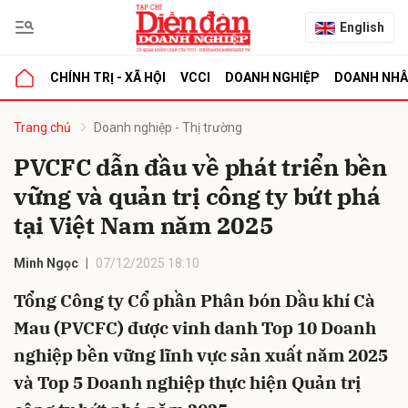
English
CHÍNH TRỊ - XÃ HỘI
VCCI
DOANH NGHIỆP
DOANH NH
bình luận
Trang chủ
Doanh nghiệp - Thị trường
PVCFC dẫn đầu về phát triển bền
vững và quản trị công ty bứt phá
tại Việt Nam năm 2025
Minh Ngọc
07/12/2025 18:10
Tổng Công ty Cổ phần Phân bón Dầu khí Cà
Hủy
G
Mau (PVCFC) được vinh danh Top 10 Doanh
nghiệp bền vững lĩnh vực sản xuất năm 2025
và Top 5 Doanh nghiệp thực hiện Quản trị