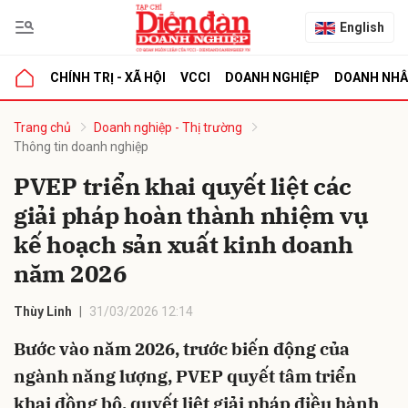
English
CHÍNH TRỊ - XÃ HỘI
VCCI
DOANH NGHIỆP
DOANH NH
bình luận
Trang chủ
Doanh nghiệp - Thị trường
Thông tin doanh nghiệp
PVEP triển khai quyết liệt các
giải pháp hoàn thành nhiệm vụ
kế hoạch sản xuất kinh doanh
năm 2026
Hủy
G
Thùy Linh
31/03/2026 12:14
Bước vào năm 2026, trước biến động của
ngành năng lượng, PVEP quyết tâm triển
khai đồng bộ, quyết liệt giải pháp điều hành