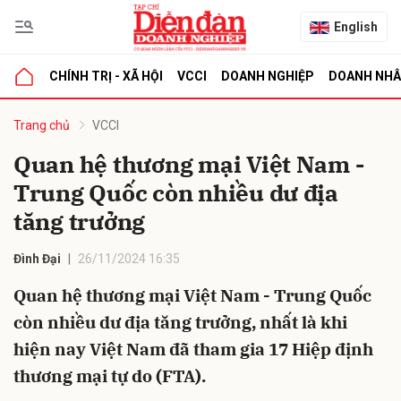
English
CHÍNH TRỊ - XÃ HỘI
VCCI
DOANH NGHIỆP
DOANH NH
bình luận
Trang chủ
VCCI
Quan hệ thương mại Việt Nam -
Trung Quốc còn nhiều dư địa
tăng trưởng
Đình Đại
26/11/2024 16:35
Quan hệ thương mại Việt Nam - Trung Quốc
Hủy
G
còn nhiều dư địa tăng trưởng, nhất là khi
hiện nay Việt Nam đã tham gia 17 Hiệp định
thương mại tự do (FTA).