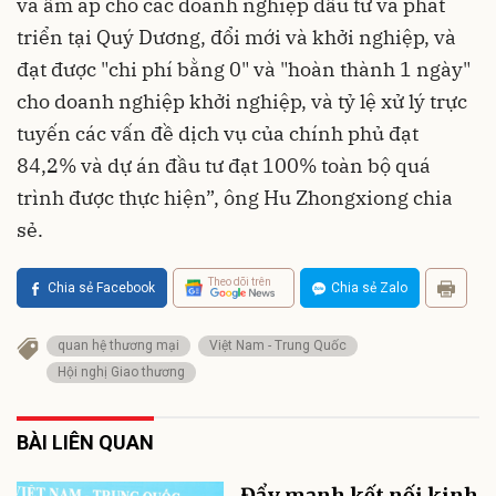
và ấm áp cho các doanh nghiệp đầu tư và phát
triển tại Quý Dương, đổi mới và khởi nghiệp, và
đạt được "chi phí bằng 0" và "hoàn thành 1 ngày"
cho doanh nghiệp khởi nghiệp, và tỷ lệ xử lý trực
tuyến các vấn đề dịch vụ của chính phủ đạt
84,2% và dự án đầu tư đạt 100% toàn bộ quá
trình được thực hiện”, ông Hu Zhongxiong chia
sẻ.
Theo dõi trên
Chia sẻ Facebook
Chia sẻ Zalo
quan hệ thương mại
Việt Nam - Trung Quốc
Hội nghị Giao thương
BÀI LIÊN QUAN
Đẩy mạnh kết nối kinh