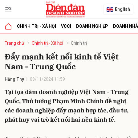
English
CHÍNH TRỊ - XÃ HỘI
VCCI
DOANH NGHIỆP
DOANH NH
bình luận
Trang chủ
Chính trị - Xã hội
Chính trị
Đẩy mạnh kết nối kinh tế Việt
Nam - Trung Quốc
Hằng Thy
08/11/2024 11:59
Tại tọa đàm doanh nghiệp Việt Nam - Trung
Quốc, Thủ tướng Phạm Minh Chính đề nghị
Hủy
G
các doanh nghiệp đẩy mạnh hợp tác, đầu tư,
phát huy vai trò kết nối hai nền kinh tế.