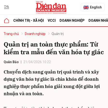
English
CHÍNH TRỊ - XÃ HỘI
VCCI
DOANH NGHIỆP
DOANH NH
bình luận
Trang chủ
Doanh nghiệp
Quản trị
Quản trị an toàn thực phẩm: Từ
kiểm tra mẫu đến văn hóa tự giác
Quân Bảo
21/04/2026 10:22
Chuyển dịch sang quản trị quá trình và xây
dựng văn hóa tự giác là chìa khóa để doanh
Hủy
G
nghiệp thực phẩm hóa giải xung đột giữa lợi
nhuận và an toàn.