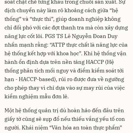
soát chặt chẽ từng khâu trong chuỗi sản xuất. Sự
dịch chuyển này làm rõ khoảng cách giữa “hệ
thống” và “thực thi”, giúp doanh nghiệp không
chỉ đối phó với các đợt thanh tra mà còn xây dựng
năng lực cốt lõi. PGS TS Lê Nguyễn Đoan Duy
nhấn mạnh rằng: “ATTP thực chất là năng lực của
hệ thống kết hợp với khoa học”. Khi hệ thống vận
hành ổn định dựa trên nền tảng HACCP (Hệ
thống phân tích mối nguy và điểm kiểm soát tới
hạn - HACCP-based), rủi ro được đưa về ngưỡng
cho phép thay vì chỉ dựa vào sự may rủi của việc
kiểm nghiệm mẫu đơn lẻ.
Một hệ thống quản trị dù hoàn hảo đến đâu trên
giấy tờ cũng sẽ sụp đổ nếu thiếu vắng yếu tố con
người. Khái niệm “Văn hóa an toàn thực phẩm”