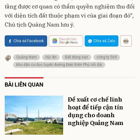
tầng được cơ quan có thẩm quyền nghiệm thu đối
với diện tích đất thuộc phạm vi của giai đoạn đó”,
Chủ tịch Quảng Nam lưu ý.
Theo dõi trên
Chia sẻ Facebook
Chia sẻ Zalo
Quảng Nam
Hội An
Bất động sản
công ty 569
khu dân cư dọc tuyến đường Điện Biên Phủ nối dài
BÀI LIÊN QUAN
Đề xuất cơ chế linh
hoạt để tiếp cận tín
dụng cho doanh
nghiệp Quảng Nam