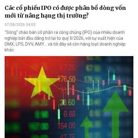
Các cổ phiếu IPO có được phân bổ dòng vốn
mới từ nâng hạng thị trường?
07/08/2026 04:05
"Sóng" chào bán cổ phần ra công chúng (IPO) của nhiều doanh
nghiệp bắt đầu dâng trở lại từ quý II/2026, với sự xuất hiện của
DMX, LPS, DVV, AMY... và tới đây sẽ còn hàng loạt doanh nghiệp
khác.