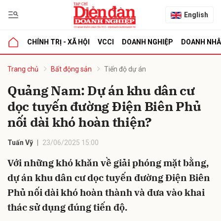
English
CHÍNH TRỊ - XÃ HỘI
VCCI
DOANH NGHIỆP
DOANH NH
bình luận
Trang chủ
Bất động sản
Tiến độ dự án
Quảng Nam: Dự án khu dân cư
dọc tuyến đường Điện Biên Phủ
nối dài khó hoàn thiện?
Tuấn Vỹ
23/06/2025 15:00
Với những khó khăn về giải phóng mặt bằng,
Hủy
G
dự án khu dân cư dọc tuyến đường Điện Biên
Phủ nối dài khó hoàn thành và đưa vào khai
thác sử dụng đúng tiến độ.