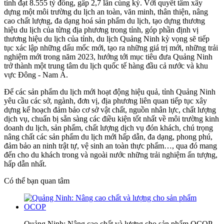
tính đạt 8.555 tỷ đồng, gấp 2,7 lần cùng kỳ. Với quyết tâm xây
dựng một môi trường du lịch an toàn, văn minh, thân thiện, nâng
cao chất lượng, đa dạng hoá
sản phẩm du lịch
, tạo dựng thương
hiệu du lịch của từng địa phương trong tỉnh, góp phần định vị
thương hiệu du lịch của tỉnh, du lịch Quảng Ninh kỳ vọng sẽ tiếp
tục xác lập những dấu mốc mới, tạo ra những giá trị mới, những trải
nghiệm mới trong năm 2023, hướng tới mục tiêu đưa Quảng Ninh
trở thành một trung tâm du lịch quốc tế hàng đầu cả nước và khu
vực Ðông - Nam Á.
Để các sản phẩm du lịch mới hoạt động hiệu quả, tỉnh Quảng Ninh
yêu cầu các sở, ngành, đơn vị, địa phương liên quan tiếp tục xây
dựng kế hoạch đảm bảo cơ sở vật chất, nguồn nhân lực, chất lượng
dịch vụ, chuẩn bị sẵn sàng các điều kiện tốt nhất về môi trường kinh
doanh du lịch, sản phẩm, chất lượng dịch vụ đón khách, chú trọng
nâng chất các sản phẩm du lịch mới hấp dẫn, đa dạng, phong phú,
đảm bảo an ninh trật tự, vệ sinh an toàn thực phẩm…, qua đó mang
đến cho du khách trong và ngoài nước những trải nghiệm ấn tượng,
hấp dẫn nhất.
Có thể bạn quan tâm
Quảng Ninh: Nâng cao chất và lượng cho sản phẩm OCOP