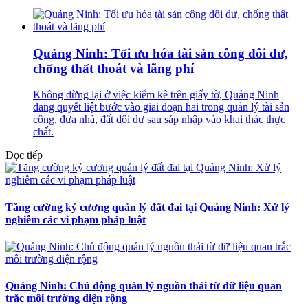
Quảng Ninh: Tối ưu hóa tài sản công dôi dư,
chống thất thoát và lãng phí
Không dừng lại ở việc kiểm kê trên giấy tờ, Quảng Ninh
đang quyết liệt bước vào giai đoạn hai trong quản lý tài sản
công, đưa nhà, đất dôi dư sau sáp nhập vào khai thác thực
chất.
Đọc tiếp
Tăng cường kỷ cương quản lý đất đai tại Quảng Ninh: Xử lý
nghiêm các vi phạm pháp luật
Quảng Ninh: Chủ động quản lý nguồn thải từ dữ liệu quan
trắc môi trường diện rộng