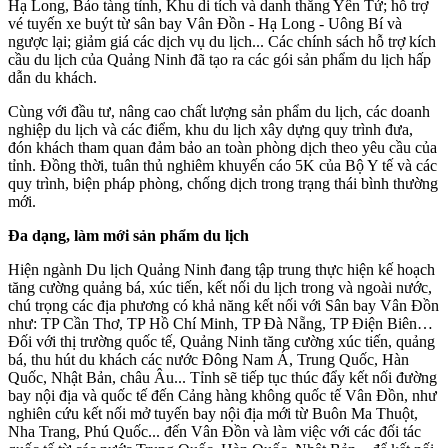
Hạ Long, Bảo tàng tỉnh, Khu di tích và danh thắng Yên Tử; hỗ trợ
vé tuyến xe buýt từ sân bay Vân Đồn - Hạ Long - Uông Bí và
ngược lại; giảm giá các dịch vụ du lịch... Các chính sách hỗ trợ kích
cầu du lịch của Quảng Ninh đã tạo ra các gói sản phẩm du lịch hấp
dẫn du khách.
Cùng với đầu tư, nâng cao chất lượng sản phẩm du lịch, các doanh
nghiệp du lịch và các điểm, khu du lịch xây dựng quy trình đưa,
đón khách tham quan đảm bảo an toàn phòng dịch theo yêu cầu của
tỉnh. Đồng thời, tuân thủ nghiêm khuyến cáo 5K của Bộ Y tế và các
quy trình, biện pháp phòng, chống dịch trong trạng thái bình thường
mới.
Đa dạng, làm mới sản phẩm du lịch
Hiện ngành Du lịch Quảng Ninh đang tập trung thực hiện kế hoạch
tăng cường quảng bá, xúc tiến, kết nối du lịch trong và ngoài nước,
chú trọng các địa phương có khả năng kết nối với Sân bay Vân Đồn
như: TP Cần Thơ, TP Hồ Chí Minh, TP Đà Nẵng, TP Điện Biên…
Đối với thị trường quốc tế, Quảng Ninh tăng cường xúc tiến, quảng
bá, thu hút du khách các nước Đông Nam Á, Trung Quốc, Hàn
Quốc, Nhật Bản, châu Âu... Tỉnh sẽ tiếp tục thúc đẩy kết nối đường
bay nội địa và quốc tế đến Cảng hàng không quốc tế Vân Đồn, như
nghiên cứu kết nối mở tuyến bay nội địa mới từ Buôn Ma Thuột,
Nha Trang, Phú Quốc... đến Vân Đồn và làm việc với các đối tác