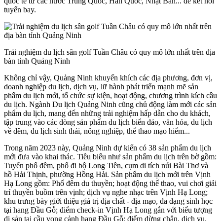
quốc tế từ các nước Trung Quốc, Hàn Quốc, Nhật Bản... để kết nối
tuyến bay.
Trải nghiệm du lịch sân golf Tuần Châu có quy mô lớn nhất trên địa
bàn tỉnh Quảng Ninh
Không chỉ vậy, Quảng Ninh khuyến khích các địa phương, đơn vị,
doanh nghiệp du lịch, dịch vụ, lữ hành phát triển mạnh mẽ sản
phẩm du lịch mới, tổ chức sự kiện, hoạt động, chương trình kích cầu
du lịch. Ngành Du lịch Quảng Ninh cũng chủ động làm mới các sản
phẩm du lịch, mang đến những trải nghiệm hấp dẫn cho du khách,
tập trung vào các dòng sản phẩm du lịch biển đảo, văn hóa, du lịch
về đêm, du lịch sinh thái, nông nghiệp, thể thao mạo hiểm...
Trong năm 2023 này, Quảng Ninh dự kiến có 38 sản phẩm du lịch
mới đưa vào khai thác. Tiêu biểu như sản phẩm du lịch trên bờ gồm:
Tuyến phố đêm, phố đi bộ Long Tiên, cụm di tích núi Bài Thơ và
hồ Hải Thịnh, phường Hồng Hải. Sản phẩm du lịch mới trên Vịnh
Hạ Long gồm: Phố đêm du thuyền; hoạt động thể thao, vui chơi giải
trí thuyền buồm trên vịnh; dịch vụ nghe nhạc trên
Vịnh Hạ Long
;
khu trưng bày giới thiệu giá trị địa chất - địa mạo, đa dạng sinh học
tại hang Đầu Gỗ; điểm check-in Vịnh Hạ Long gắn với biểu tượng
di sản tại cầu vọng cảnh hang Đầu Gỗ; điểm dừng chân, dịch vụ,