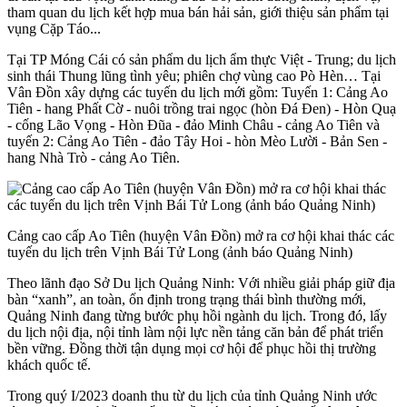
tham quan du lịch kết hợp mua bán hải sản, giới thiệu sản phẩm tại
vụng Cặp Táo...
Tại TP Móng Cái có sản phẩm du lịch ẩm thực Việt - Trung; du lịch
sinh thái Thung lũng tình yêu; phiên chợ vùng cao Pò Hèn… Tại
Vân Đồn xây dựng các tuyến du lịch mới gồm: Tuyến 1: Cảng Ao
Tiên - hang Phất Cờ - nuôi trồng trai ngọc (hòn Đá Đen) - Hòn Quạ
- cống Lão Vọng - Hòn Đũa - đảo Minh Châu - cảng Ao Tiên và
tuyến 2: Cảng Ao Tiên - đảo Tây Hoi - hòn Mèo Lười - Bản Sen -
hang Nhà Trò - cảng Ao Tiên.
Cảng cao cấp Ao Tiên (huyện Vân Đồn) mở ra cơ hội khai thác các
tuyến du lịch trên Vịnh Bái Tử Long (ảnh báo Quảng Ninh)
Theo lãnh đạo Sở Du lịch Quảng Ninh: Với nhiều giải pháp giữ địa
bàn “xanh”, an toàn, ổn định trong trạng thái bình thường mới,
Quảng Ninh đang từng bước phụ hồi ngành du lịch. Trong đó, lấy
du lịch nội địa, nội tỉnh làm nội lực nền tảng căn bản để phát triển
bền vững. Đồng thời tận dụng mọi cơ hội để phục hồi thị trường
khách quốc tế.
Trong quý I/2023 doanh thu từ du lịch của tỉnh Quảng Ninh ước