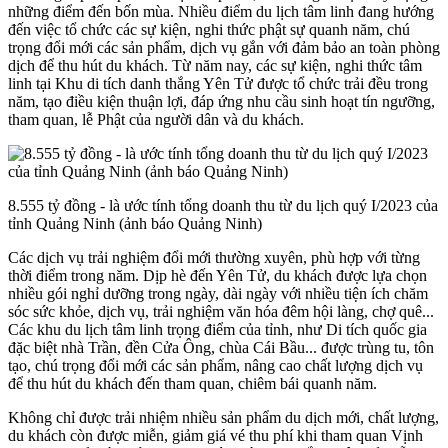
những điểm đến bốn mùa. Nhiều điểm du lịch tâm linh đang hướng
đến việc tổ chức các sự kiện, nghi thức phật sự quanh năm, chú
trọng đổi mới các sản phẩm, dịch vụ gắn với đảm bảo an toàn phòng
dịch để thu hút du khách. Từ năm nay, các sự kiện, nghi thức tâm
linh tại Khu di tích danh thắng Yên Tử được tổ chức trải đều trong
năm, tạo điều kiện thuận lợi, đáp ứng nhu cầu sinh hoạt tín ngưỡng,
tham quan, lễ Phật của người dân và du khách.
8.555 tỷ đồng - là ước tính tổng doanh thu từ du lịch quý I/2023 của
tỉnh Quảng Ninh (ảnh báo Quảng Ninh)
Các dịch vụ trải nghiệm đổi mới thường xuyên, phù hợp với từng
thời điểm trong năm. Dịp hè đến Yên Tử, du khách được lựa chọn
nhiều gói nghỉ dưỡng trong ngày, dài ngày với nhiều tiện ích chăm
sóc sức khỏe, dịch vụ, trải nghiệm văn hóa đêm hội làng, chợ quê...
Các khu du lịch tâm linh trọng điểm của tỉnh, như Di tích quốc gia
đặc biệt nhà Trần, đền Cửa Ông, chùa Cái Bầu... được trùng tu, tôn
tạo, chú trọng đổi mới các sản phẩm, nâng cao chất lượng dịch vụ
để thu hút du khách đến tham quan, chiêm bái quanh năm.
Không chỉ được trải nhiệm nhiều sản phẩm du dịch mới, chất lượng,
du khách còn được miễn, giảm giá vé thu phí khi tham quan Vịnh