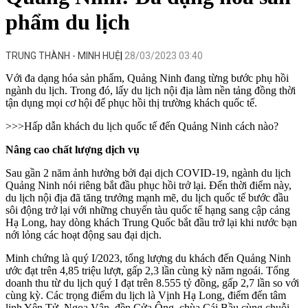
phẩm du lịch
TRUNG THÀNH - MINH HUỆ
28/03/2023 03:40
Với đa dạng hóa sản phẩm, Quảng Ninh đang từng bước phụ hồi
ngành du lịch. Trong đó, lấy du lịch nội địa làm nền tảng đồng thời
tận dụng mọi cơ hội để phục hồi thị trường khách quốc tế.
>>>
Hấp dẫn khách du lịch quốc tế đến Quảng Ninh cách nào?
Nâng cao chất lượng dịch vụ
Sau gần 2 năm ảnh hưởng bởi đại
dịch COVID-19
, ngành du lịch
Quảng Ninh nói riêng bắt đầu phục hồi trở lại. Đến thời điểm này,
du lịch nội địa đã tăng trưởng mạnh mẽ, du lịch quốc tế bước đầu
sôi động trở lại với những chuyến tàu quốc tế hạng sang cập cảng
Hạ Long, hay dòng khách Trung Quốc bắt đầu trở lại khi nước bạn
nới lỏng các hoạt động sau đại dịch.
Minh chứng là quý I/2023, tổng lượng du khách đến Quảng Ninh
ước đạt trên 4,85 triệu lượt, gấp 2,3 lần cùng kỳ năm ngoái. Tổng
doanh thu từ du lịch quý I đạt trên 8.555 tỷ đồng, gấp 2,7 lần so với
cùng kỳ. Các trọng điểm du lịch là Vịnh Hạ Long, điểm đến tâm
linh Yên Tử, Ngoạ Vân, đền Cửa Ông, chùa Cái Bầu cùng chuỗi