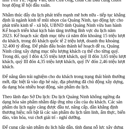
hoạt động lễ hội đầu xuân.
Nhằm thúc đẩy du lịch phát triển mạnh mẽ hơn nữa - tiếp tục khẳng
định là ngành kinh tế mũi nhọn của Quảng Ninh, tạo động lực cho
phát triển kinh tế - xã hội, UBND tỉnh Quảng Ninh vừa ban hành
Kế hoạch triển khai kịch bản tăng trưởng lĩnh vực du lịch năm
2023. Kế hoạch xác định mục tiêu cả năm đón khoảng 15 triệu lượt
du khách, trong đó khách quốc tế 2 triệu lượt, doanh thu khoảng
32.400 tỷ đồng. Để phấn đấu hoàn thành kế hoạch đề ra,
Quảng
Ninh
cũng xây dựng mục tiêu lượng khách cụ thể cho từng quý.
Trong đó, quý I đón 4,55 triệu lượt khách, quý II đón 3,65 triệu lượt
khách, quý III đón 4,35 triệu lượt khách, quý IV đón 2,46 triệu lượt
khách.
Để nâng tầm trải nghiệm cho du khách trong trạng thái bình thường
mới, đặc biệt là vào dịp hè này, địa phương đã chủ động xây dựng,
đa dạng hóa nhiều hoạt động, sản phẩm du lịch.
Theo lãnh đạo Sở Du lịch: Du lịch Quảng Ninh không ngừng đa
dạng hóa sản phẩm nhằm đáp ứng nhu cầu của du khách. Các sản
phẩm
du lịch
ngày càng được đầu tư, nâng cấp, dần khẳng định
thương hiệu; nổi bật là các sản phẩm du lịch tâm linh, ẩm thực, biển
đảo, văn hóa, vui chơi giải trí - nghỉ dưỡng.
Để cung cấp sản phẩm du lịch hấp dẫn, tỉnh đang nỗ lực xây dựng