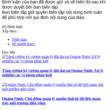
Bình luận của bạn đã được gửi và sẽ hiển thị sau khi
được duyệt bởi ban biên tập.
Ban biên tập giữ quyền biên tập nội dung bình luận
để phù hợp với qui định nội dung của Báo.
(0) Bình luận
Xếp theo:
Thời gian
Số người thích
Đọc tiếp
Tăng cường kỷ cương quản lý đất đai tại Quảng Ninh: Xử lý
nghiêm các vi phạm pháp luật
Quảng Ninh: Chủ động quản lý nguồn thải từ dữ liệu quan
trắc môi trường diện rộng