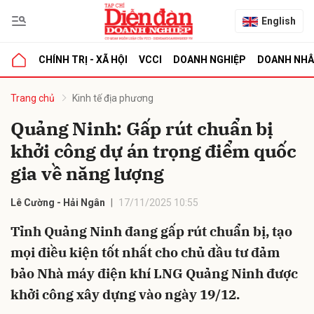
English
CHÍNH TRỊ - XÃ HỘI
VCCI
DOANH NGHIỆP
DOANH NH
bình luận
Trang chủ
Kinh tế địa phương
Quảng Ninh: Gấp rút chuẩn bị
khởi công dự án trọng điểm quốc
gia về năng lượng
Lê Cường - Hải Ngân
17/11/2025 10:55
Tỉnh Quảng Ninh đang gấp rút chuẩn bị, tạo
Hủy
G
mọi điều kiện tốt nhất cho chủ đầu tư đảm
bảo Nhà máy điện khí LNG Quảng Ninh được
khởi công xây dựng vào ngày 19/12.