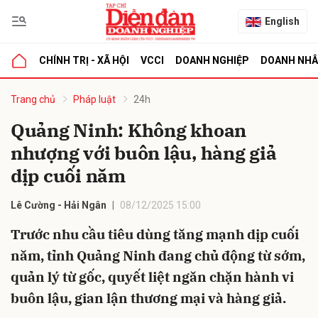
English
CHÍNH TRỊ - XÃ HỘI
VCCI
DOANH NGHIỆP
DOANH NH
bình luận
Trang chủ
Pháp luật
24h
Quảng Ninh: Không khoan
nhượng với buôn lậu, hàng giả
dịp cuối năm
Lê Cường - Hải Ngân
08/12/2025 15:00
Trước nhu cầu tiêu dùng tăng mạnh dịp cuối
Hủy
G
năm, tỉnh Quảng Ninh đang chủ động từ sớm,
quản lý từ gốc, quyết liệt ngăn chặn hành vi
buôn lậu, gian lận thương mại và hàng giả.