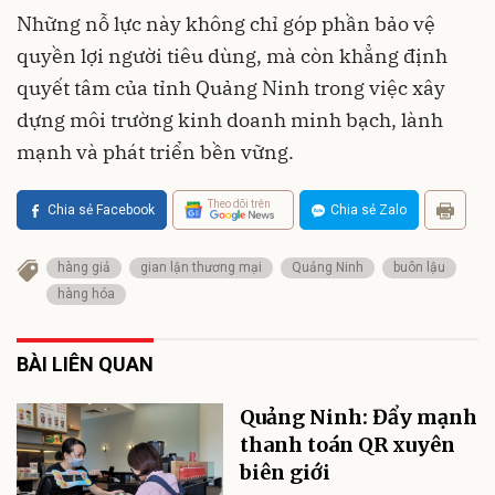
Những nỗ lực này không chỉ góp phần bảo vệ
quyền lợi người tiêu dùng, mà còn khẳng định
quyết tâm của tỉnh Quảng Ninh trong việc xây
dựng môi trường kinh doanh minh bạch, lành
mạnh và phát triển bền vững.
Theo dõi trên
Chia sẻ Facebook
Chia sẻ Zalo
hàng giả
gian lận thương mại
Quảng Ninh
buôn lậu
hàng hóa
BÀI LIÊN QUAN
Quảng Ninh: Đẩy mạnh
thanh toán QR xuyên
biên giới