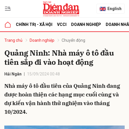
English
CHÍNH TRỊ - XÃ HỘI
VCCI
DOANH NGHIỆP
DOANH NH
bình luận
Trang chủ
Doanh nghiệp
Chuyển động
Quảng Ninh: Nhà máy ô tô đầu
tiên sắp đi vào hoạt động
Hải Ngân
15/09/2024 00:48
Nhà máy ô tô đầu tiên của Quảng Ninh đang
được hoàn thiện các hạng mục cuối cùng và
Hủy
G
dự kiến vận hành thử nghiệm vào tháng
10/2024.