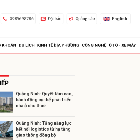
English
0985698786
Đặt báo
Quảng cáo
G KHOÁN
DU LỊCH
KINH TẾ ĐỊA PHƯƠNG
CÔNG NGHỆ
Ô TÔ - XE MÁY
IẾP
Quảng Ninh: Quyết tâm cao,
hành động cụ thể phát triển
ửi
nhà ở cho thuê
Quảng Ninh: Tăng năng lực
kết nối logistics từ hạ tầng
giao thông đồng bộ