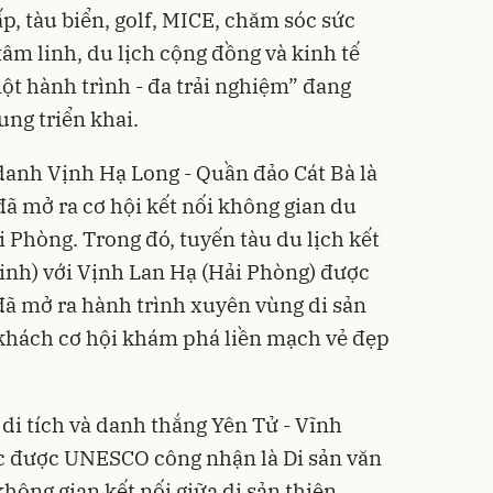
p, tàu biển, golf, MICE, chăm sóc sức
tâm linh, du lịch cộng đồng và kinh tế
t hành trình - đa trải nghiệm” đang
ung triển khai.
danh Vịnh Hạ Long - Quần đảo Cát Bà là
 đã mở ra cơ hội kết nối không gian du
 Phòng. Trong đó, tuyến tàu du lịch kết
inh) với Vịnh Lan Hạ (Hải Phòng) được
đã mở ra hành trình xuyên vùng di sản
khách cơ hội khám phá liền mạch vẻ đẹp
di tích và danh thắng Yên Tử - Vĩnh
c được UNESCO công nhận là Di sản văn
không gian kết nối giữa di sản thiên