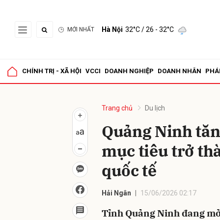
Hà Nội
32°C
/ 26 - 32°C
MỚI NHẤT
Gửi 
CHÍNH TRỊ - XÃ HỘI
VCCI
DOANH NGHIỆP
DOANH NHÂN
PHÁ
Trang chủ
Du lịch
Quảng Ninh tăn
mục tiêu trở th
quốc tế
Hải Ngân
15/06/2026 02:17
Tỉnh Quảng Ninh đang mở 