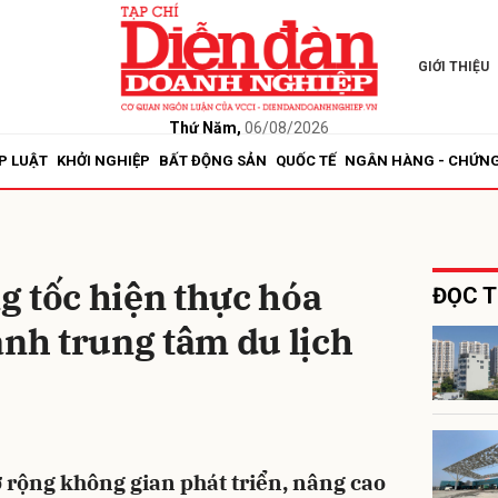
GIỚI THIỆU
bình luận
Thứ Năm,
06/08/2026
P LUẬT
KHỞI NGHIỆP
BẤT ĐỘNG SẢN
QUỐC TẾ
NGÂN HÀNG - CHỨN
g tốc hiện thực hóa
ĐỌC T
ành trung tâm du lịch
Hủy
G
rộng không gian phát triển, nâng cao