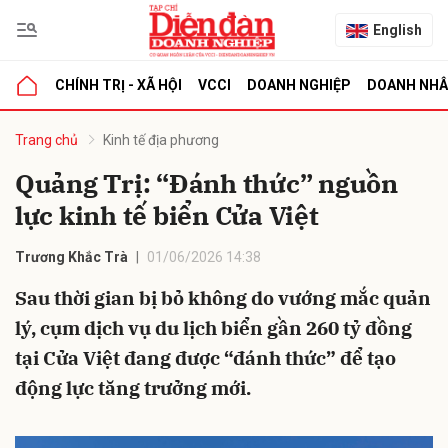
English
CHÍNH TRỊ - XÃ HỘI
VCCI
DOANH NGHIỆP
DOANH NH
bình luận
Trang chủ
Kinh tế địa phương
Quảng Trị: “Đánh thức” nguồn
lực kinh tế biển Cửa Việt
Trương Khắc Trà
01/06/2026 14:38
Sau thời gian bị bỏ không do vướng mắc quản
lý, cụm dịch vụ du lịch biển gần 260 tỷ đồng
Hủy
G
tại Cửa Việt đang được “đánh thức” để tạo
động lực tăng trưởng mới.