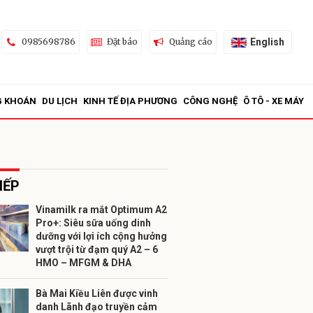
English
0985698786
Đặt báo
Quảng cáo
G KHOÁN
DU LỊCH
KINH TẾ ĐỊA PHƯƠNG
CÔNG NGHỆ
Ô TÔ - XE MÁY
IẾP
Vinamilk ra mắt Optimum A2
Pro+: Siêu sữa uống dinh
ửi
dưỡng với lợi ích cộng hưởng
vượt trội từ đạm quý A2 – 6
HMO – MFGM & DHA
Bà Mai Kiều Liên được vinh
danh Lãnh đạo truyền cảm