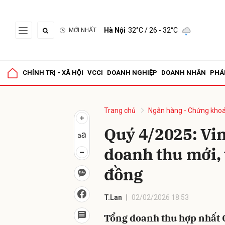
Hà Nội
32°C
/ 26 - 32°C
MỚI NHẤT
Gửi 
CHÍNH TRỊ - XÃ HỘI
VCCI
DOANH NGHIỆP
DOANH NHÂN
PHÁ
Trang chủ
Ngân hàng - Chứng kho
Quý 4/2025: Vin
doanh thu mới, 
đồng
T.Lan
02/02/2026 18:53
Tổng doanh thu hợp nhất 