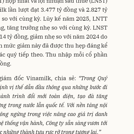
) hợp nhất và lợi nhuận sau thuế (LNST)
k lần lượt đạt 3.477 tỷ đồng và 2.827 tỷ
 so với cùng kỳ. Lũy kế năm 2025, LNTT
g, tăng trưởng nhẹ so với cùng kỳ. LNST
14 tỷ đồng, giảm nhẹ so với năm 2024 do
ên mức giảm này đã được thu hẹp đáng kể
các quý tiếp theo. Thu nhập mỗi cổ phần
đồng.
giám đốc Vinamilk, chia sẻ:
“Trong Quý
ịnh vị thế dẫn đầu thông qua những bước đi
ành trình đổi mới toàn diện, tạo đà tăng
ờng trong nước lẫn quốc tế. Với nền tảng nội
ông ngừng trong việc nâng cao giá trị danh
ệ thống vận hành, Công ty sẵn sàng vươn tới
 những thành tựu rực rỡ trong tương lai.”