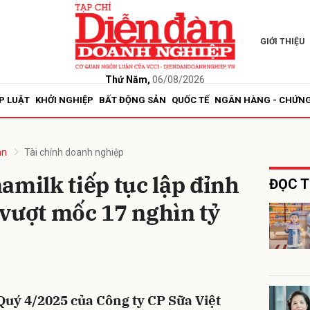
GIỚI THIỆU
bình luận
Thứ Năm,
06/08/2026
P LUẬT
KHỞI NGHIỆP
BẤT ĐỘNG SẢN
QUỐC TẾ
NGÂN HÀNG - CHỨN
án
Tài chính doanh nghiệp
amilk tiếp tục lập đỉnh
ĐỌC T
vượt mốc 17 nghìn tỷ
Hủy
G
Quý 4/2025 của Công ty CP Sữa Việt