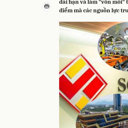
dài hạn và làm "vốn mồi" t
điểm mà các nguồn lực tr