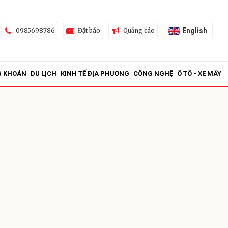
English
0985698786
Đặt báo
Quảng cáo
G KHOÁN
DU LỊCH
KINH TẾ ĐỊA PHƯƠNG
CÔNG NGHỆ
Ô TÔ - XE MÁY
ửi