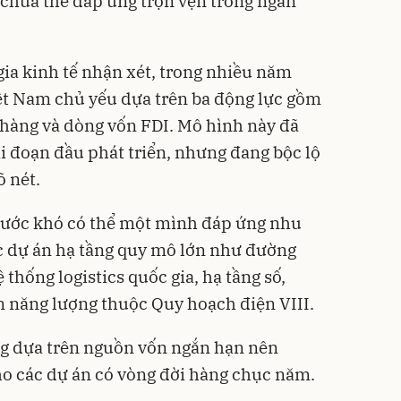
chưa thể đáp ứng trọn vẹn trong ngắn
ia kinh tế nhận xét, trong nhiều năm
iệt Nam chủ yếu dựa trên ba động lực gồm
 hàng và dòng vốn FDI. Mô hình này đã
ai đoạn đầu phát triển, nhưng đang bộc lộ
õ nét.
 nước khó có thể một mình đáp ứng nhu
c dự án hạ tầng quy mô lớn như đường
 thống logistics quốc gia, hạ tầng số,
án năng lượng thuộc Quy hoạch điện VIII.
ng dựa trên nguồn vốn ngắn hạn nên
ho các dự án có vòng đời hàng chục năm.