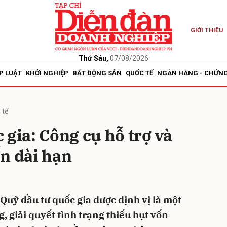
GIỚI THIỆU
bình luận
Thứ Sáu,
07/08/2026
P LUẬT
KHỞI NGHIỆP
BẤT ĐỘNG SẢN
QUỐC TẾ
NGÂN HÀNG - CHỨN
 tế
 gia: Công cụ hỗ trợ và
n dài hạn
Hủy
G
Quỹ đầu tư quốc gia được định vị là một
g, giải quyết tình trạng thiếu hụt vốn